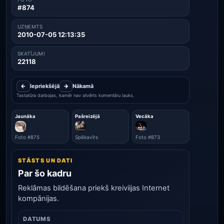
#874
UZŅEMTS
2010-07-05 12:13:35
SKATĪJUMI
22118
←
Iepriekšējā
→
Nākamā
Tastatūra darbojas, kamēr nav atvērts komentāru lauks.
Jaunāka
Pašreizējā
Vecāka
Foto #875
Spēkavīrs
Foto #873
STĀSTS UN DATI
Par šo kadru
Reklāmas bildēšana priekš kreiviijas Internet
kompānijas.
DATUMS