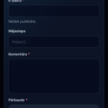
E-pasts
*
Netiek publicēts.
Mājaslapa
Komentārs
*
Pārbaude
*