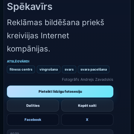
Spēkavīrs
Reklāmas bildēšana priekš
kreiviijas Internet
kompānijas.
ATSLĒGVĀRDI
fitness centrs
vingrošana
svars
svara pacelšana
Fotogrāfs Andrejs Zavadskis
Pieteikt līdzīgu fotosesiju
Dalīties
Kopēt saiti
Facebook
X
FOTO