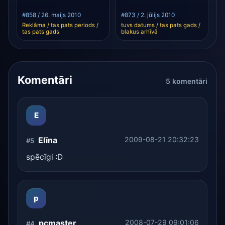
#858 / 26. maijs 2010
#873 / 2. jūlijs 2010
Reklāma / tas pats periods /
tuvs datums / tas pats gads /
tas pats gads
blakus arhīvā
Komentāri
5 komentāri
E
Elīna
2009-08-21 20:32:23
#5
spēcīgi :D
p
pcmaster
2008-07-29 09:01:06
#4