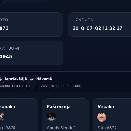
OTO
UZŅEMTS
873
2010-07-02 12:32:27
KATĪJUMI
3945
←
Iepriekšējā
→
Nākamā
statūra darbojas, kamēr nav atvērts komentāru lauks.
aunāka
Pašreizējā
Vecāka
oto #874
Andris Biedriņš
Foto #872