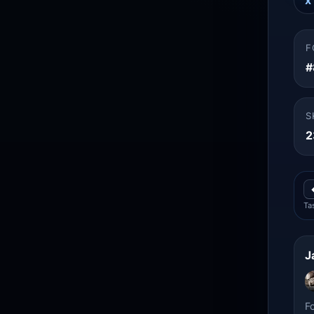
X
F
#
S
2
Ta
J
F