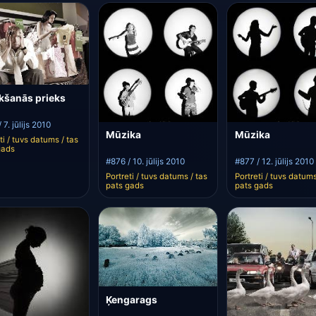
rkšanās prieks
 7. jūlijs 2010
Mūzika
Mūzika
ti / tuvs datums / tas
gads
#876 / 10. jūlijs 2010
#877 / 12. jūlijs 2010
Portreti / tuvs datums / tas
Portreti / tuvs datums
pats gads
pats gads
Ķengarags