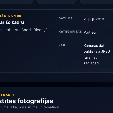
TĀSTS UN DATI
DATUMS
2. jūlijs 2010
ar šo kadru
asketbolists Andris Biedriņš
KATEGORIJAS
Portreti
EXIF
Kameras dati
publiskajā JPEG
failā nav
saglabāti.
GI KADRI
stītās fotogrāfijas
vuma laikā, nosaukuma un tematiem.