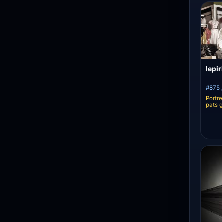
Iepi
#875 /
Portre
pats 