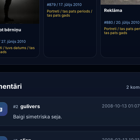
#879 / 17. jūlijs 2010
Reklāma
Portreti / tas pats periods /
tas pats gads
#880 / 20. jūlijs 2010
Portreti / tas pats per
ot bērniņu
tas pats gads
 27. jūnijs 2010
ti / tuvs datums / tas
gads
entāri
2 kom
gulivers
2008-10-13 01:07
#2
g
Baigi simetriska seja.
2008-02-13 10:11