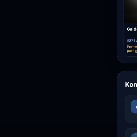
Gaid
#871 /
Portre
pats 
Kom