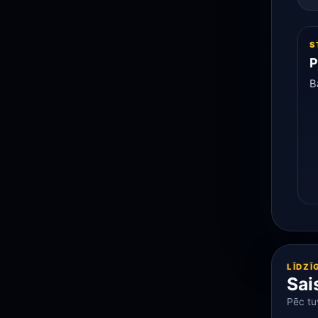
S
P
B
LĪDZĪ
Sai
Pēc tu