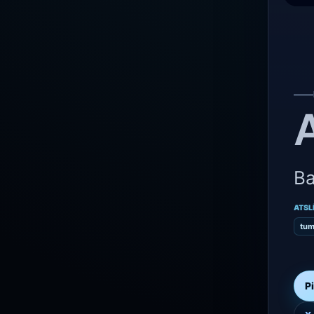
Ba
ATSL
tu
P