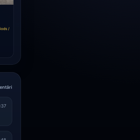
iods /
entāri
:37
:48