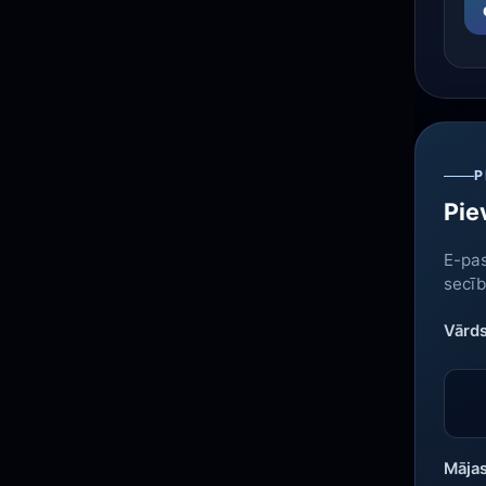
P
Pie
E-pas
secīb
Vārd
Mājas