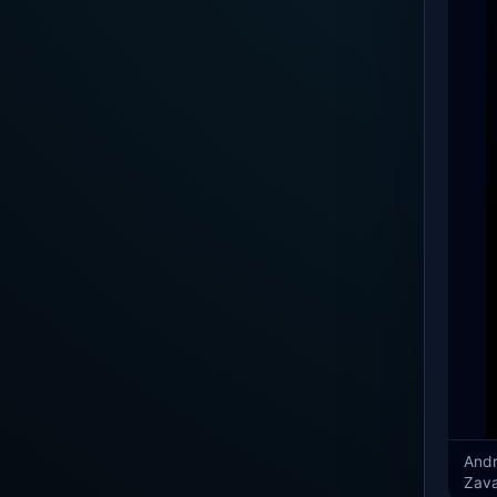
Andr
Zava