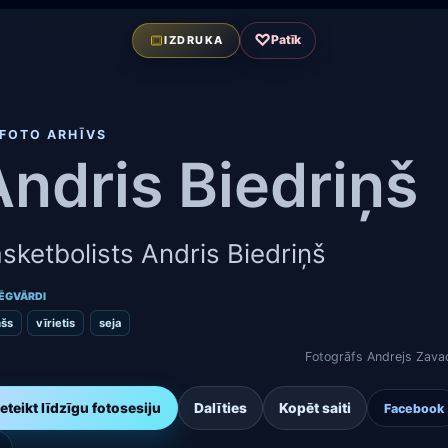
♡
Patīk
IZDRUKA
FOTO ARHĪVS
Andris Biedriņš
sketbolists Andris Biedriņš
ĒGVĀRDI
mšs
vīrietis
seja
Fotogrāfs Andrejs Zava
ieteikt līdzīgu fotosesiju
Dalīties
Kopēt saiti
Facebook