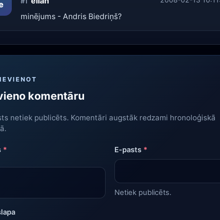
elian
#1
e
minējums - Andris Biedriņš?
IEVIENOT
vieno komentāru
ts netiek publicēts. Komentāri augstāk redzami hronoloģiskā
ā.
s
*
E-pasts
*
Netiek publicēts.
lapa