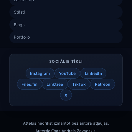
Stāsti
Blogs
Portfolio
SOCIĀLIE TĪKLI
Instagram
YouTube
LinkedIn
Files.fm
Linktree
TikTok
Patreon
X
Attēlus nedrīkst izmantot bez autora atļaujas.
Autortiesības
Andrejs Zavadskis
.