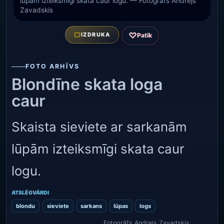
lūpām izteiksmīgi skata caur logu. — Fotogrāfs Andrejs
Zavadskis
♡
IZDRUKA
Patīk
FOTO ARHĪVS
Blondīne skata loga
caur
Skaista sieviete ar sarkanām
lūpām izteiksmīgi skata caur
logu.
ATSLĒGVĀRDI
blondu
sieviete
sarkans
lūpas
logs
Fotogrāfs Andrejs Zavadskis