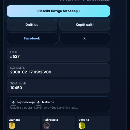
Pieteikt līdzīgu fotosesiju
Dalīties
Kopēt saiti
Facebook
X
FOTO
#527
UZŅEMTS
2008-02-17 09:26:09
SKATĪJUMI
10450
←
Iepriekšējā
→
Nākamā
Tastatūra darbojas, kamēr nav atvērts komentāru lauks.
Jaunāka
Pašreizējā
Vecāka