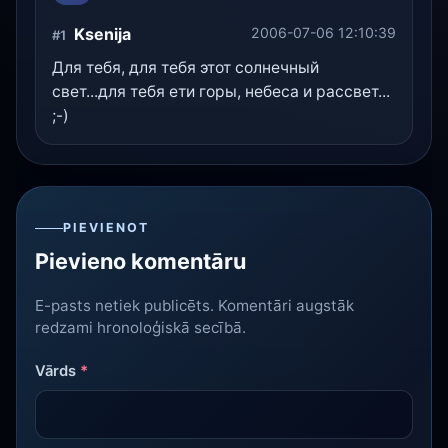
Ksenija
2006-07-06 12:10:39
#1
Для тебя, для тебя этот солнечный
свет...для тебя ети горы, небеса и рассвет...
;-)
PIEVIENOT
Pievieno komentāru
E-pasts netiek publicēts. Komentāri augstāk
redzami hronoloģiskā secībā.
Vārds
*