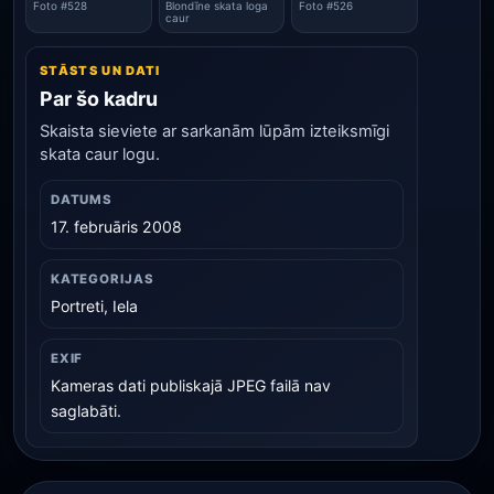
Foto #528
Blondīne skata loga
Foto #526
caur
STĀSTS UN DATI
Par šo kadru
Skaista sieviete ar sarkanām lūpām izteiksmīgi
skata caur logu.
DATUMS
17. februāris 2008
KATEGORIJAS
Portreti, Iela
EXIF
Kameras dati publiskajā JPEG failā nav
saglabāti.