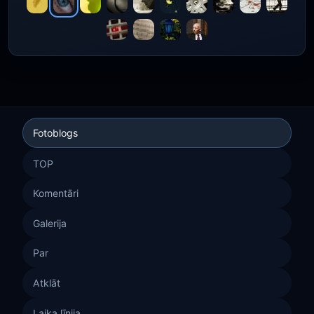
Fotoblogs
TOP
Komentāri
Galerija
Par
Atklāt
Laika līnija