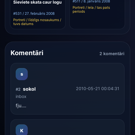
#511 / 8. janvāris 2008
Sieviete skata caur logu
Portreti / Iela / tas pats
periods
#531 / 27. februāris 2008
Portreti / līdzīgs nosaukums /
tuvs datums
Komentāri
2 komentāri
s
sokol
2010-05-21 00:04:31
#2
inbox
fju....
K