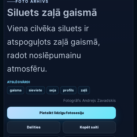
FOTO ARHĪVS
Siluets zaļā gaismā
Viena cilvēka siluets ir
atspoguļots zaļā gaismā,
radot noslēpumainu
atmosfēru.
ATSLĒGVĀRDI
gaisma
sieviete
seja
profils
zaļš
Fotogrāfs Andrejs Zavadskis
Pieteikt līdzīgu fotosesiju
Dalīties
Kopēt saiti