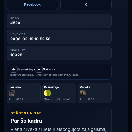
Facebook
X
FOTO
#526
UZŅEMTS
2008-02-15 10:52:56
SKATĪJUMI
10328
←
Iepriekšējā
→
Nākamā
Tastatūra darbojas, kamēr nav atvērts komentāru lauks.
Jaunāka
Pašreizējā
Vecāka
Foto #527
Siluets zaļā gaismā
Foto #525
STĀSTS UN DATI
Par šo kadru
Viena cilvēka siluets ir atspoguļots zaļā gaismā,