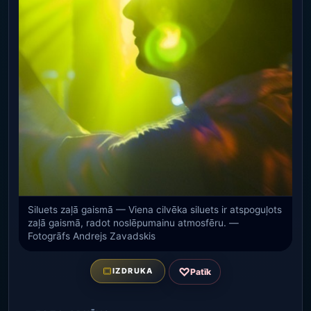
Siluets zaļā gaismā — Viena cilvēka siluets ir atspoguļots
zaļā gaismā, radot noslēpumainu atmosfēru. —
Fotogrāfs Andrejs Zavadskis
♡
IZDRUKA
Patīk