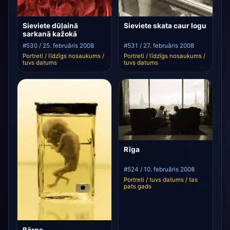
Sieviete dūļainā
Sieviete skata caur logu
sarkanā kažokā
#530 / 25. februāris 2008
#531 / 27. februāris 2008
Portreti / līdzīgs nosaukums /
Portreti / līdzīgs nosaukums /
tuvs datums
tuvs datums
Rīga
#524 / 10. februāris 2008
Portreti / tuvs datums / tas
pats gads
Bērns