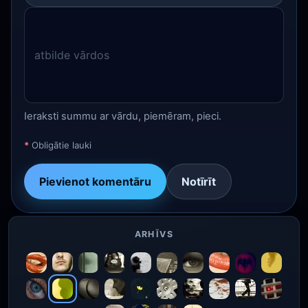
Ieraksti summu ar vārdu, piemēram, pieci.
*
Obligātie lauki
Pievienot komentāru
Notīrīt
ARHĪVS