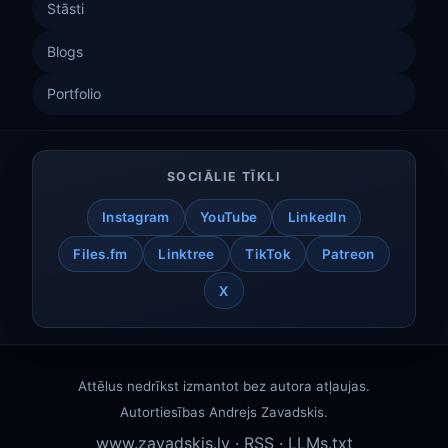
Stāsti
Blogs
Portfolio
SOCIĀLIE TĪKLI
Instagram
YouTube
LinkedIn
Files.fm
Linktree
TikTok
Patreon
X
Attēlus nedrīkst izmantot bez autora atļaujas.
Autortiesības
Andrejs Zavadskis
.
www.zavadskis.lv
·
RSS
·
LLMs.txt