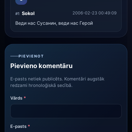
Sokol
2006-02-23 00:49:09
#1
Веди нас Сусанин, веди нас Герой
PIEVIENOT
Pievieno komentāru
E-pasts netiek publicēts. Komentāri augstāk
redzami hronoloģiskā secībā.
Vārds
*
E-pasts
*