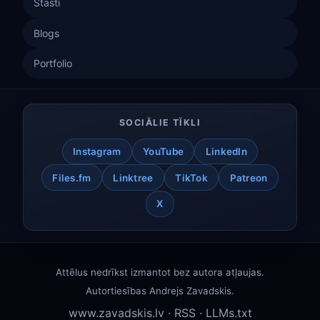
Stāsti
Blogs
Portfolio
SOCIĀLIE TĪKLI
Instagram
YouTube
LinkedIn
Files.fm
Linktree
TikTok
Patreon
X
Attēlus nedrīkst izmantot bez autora atļaujas.
Autortiesības
Andrejs Zavadskis
.
www.zavadskis.lv
·
RSS
·
LLMs.txt