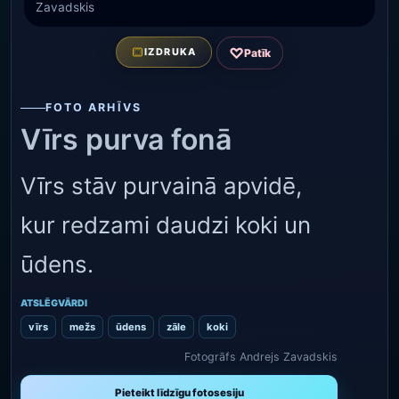
Zavadskis
♡
IZDRUKA
Patīk
FOTO ARHĪVS
Vīrs purva fonā
Vīrs stāv purvainā apvidē,
kur redzami daudzi koki un
ūdens.
ATSLĒGVĀRDI
vīrs
mežs
ūdens
zāle
koki
Fotogrāfs Andrejs Zavadskis
Pieteikt līdzīgu fotosesiju