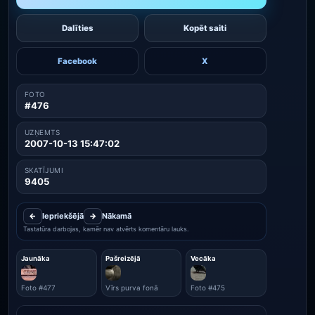
Dalīties
Kopēt saiti
Facebook
X
FOTO
#476
UZŅEMTS
2007-10-13 15:47:02
SKATĪJUMI
9405
←
Iepriekšējā
→
Nākamā
Tastatūra darbojas, kamēr nav atvērts komentāru lauks.
Jaunāka
Pašreizējā
Vecāka
Foto #477
Vīrs purva fonā
Foto #475