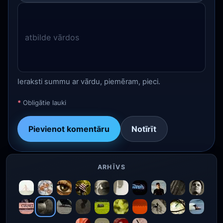
Ieraksti summu ar vārdu, piemēram, pieci.
*
Obligātie lauki
Pievienot komentāru
Notīrīt
ARHĪVS