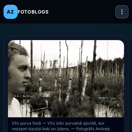
FOTOBLOGS
AZ
Vīrs purva fonā — Vīrs stāv purvainā apvidē, kur
redzami daudzi koki un ūdens. — Fotogrāfs Andrejs