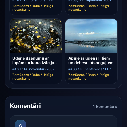
#490 / 17. novembris 2007
#468 / 23. septembris 2007
Zemūdens / Daba / līdzīgs
Zemūdens / Daba / līdzīgs
nosaukums
nosaukums
Ūdens dzenumu ar
Apuļe ar ūdens lilljēm
lapām un kanalizācijas
un debesu atspoguļiem
vāku
#489 / 14. novembris 2007
#463 / 10. septembris 2007
Zemūdens / Daba / līdzīgs
Zemūdens / Daba / līdzīgs
nosaukums
nosaukums
Komentāri
1 komentārs
S