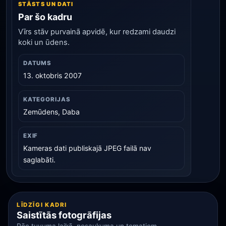
STĀSTS UN DATI
Par šo kadru
Vīrs stāv purvainā apvidē, kur redzami daudzi
koki un ūdens.
DATUMS
13. oktobris 2007
KATEGORIJAS
Zemūdens, Daba
EXIF
Kameras dati publiskajā JPEG failā nav
saglabāti.
LĪDZĪGI KADRI
Saistītās fotogrāfijas