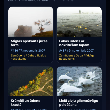
Pēc tuvuma laikā, nosaukuma un tematiem.
Miglas apskauts jūras
Lakas ūdens ar
forts
nokritušām lapām
#486 / 7. novembris 2007
#487 / 9. novembris 2007
Zemūdens / Daba / līdzīgs
Zemūdens / Daba / līdzīgs
nosaukums
nosaukums
Krūmāji un ūdens
Lielā zivju gliemežvāgu
krastā
peldēšana