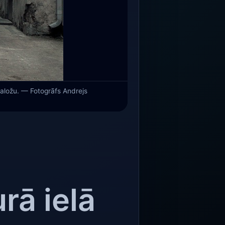
 baložu. — Fotogrāfs Andrejs
rā ielā