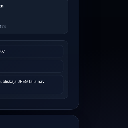
ka
474
007
ubliskajā JPEG failā nav