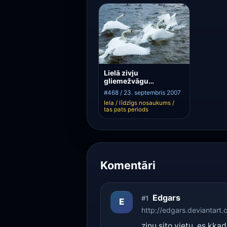
Lielā zivju
gliemežvāgu
peldēšana
#468 / 23. septembris 2007
Iela / līdzīgs nosaukums /
tas pats periods
Komentāri
Edgars
#1
E
http://edgars.deviantart.
zinu sito vietu, es kk