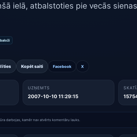
šā ielā, atbalstoties pie vecās sienas, 
baloži
līties
Kopēt saiti
Facebook
X
UZŅEMTS
SKATĪ
2007-10-10 11:29:15
1575
tūra darbojas, kamēr nav atvērts komentāru lauks.