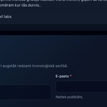
apmēram kur tās durvis..
arī labs
ri augstāk redzami hronoloģiskā secībā.
E-pasts
*
Netiek publicēts.