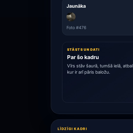
Jaunāka
Foto #476
STĀSTS UN DATI
Par šo kadru
Vīrs stāv šaurā, tumšā ielā, atba
kur ir arī pāris baložu.
LĪDZĪGI KADRI