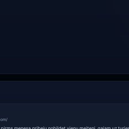
com/
ad pirms menesa gribeju nobildet vienu meiteni, gajam uz turi