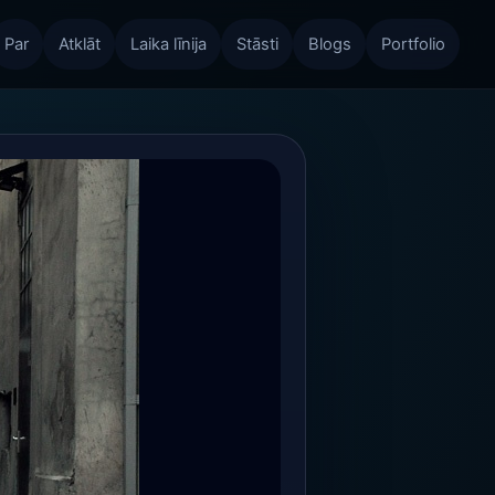
Par
Atklāt
Laika līnija
Stāsti
Blogs
Portfolio