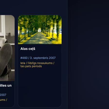
Alas ceļš
#460 / 3. septembris 2007
Iela / līdzīgs nosaukums /
tas pats periods
illes un
 2007
kums /