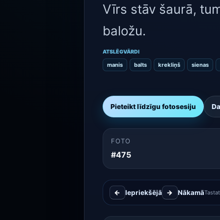
Vīrs stāv šaurā, tum
baložu.
ATSLĒGVĀRDI
manis
balts
krekliņš
sienas
Pieteikt līdzīgu fotosesiju
Da
FOTO
#475
←
Iepriekšējā
→
Nākamā
Tasta