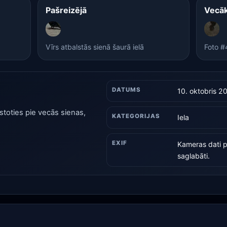
Pašreizējā
Vecā
Vīrs atbalstās sienā šaurā ielā
Foto #
DATUMS
10. oktobris 2
lstoties pie vecās sienas,
KATEGORIJAS
Iela
EXIF
Kameras dati p
saglabāti.