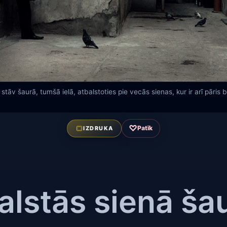
 stāv šaurā, tumšā ielā, atbalstoties pie vecās sienas, kur ir arī pāris
♡
Patīk
IZDRUKA
alstās sienā šau