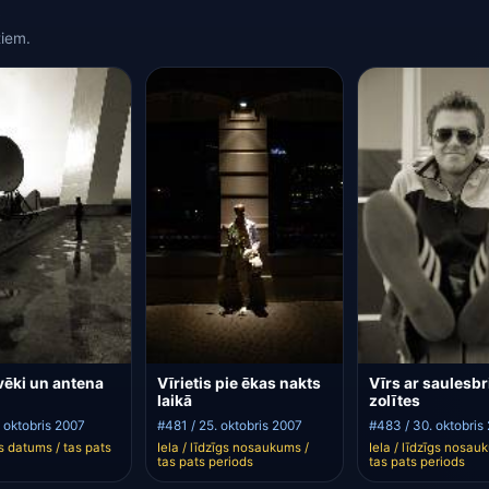
s
iem.
lvēki un antena
Vīrietis pie ēkas nakts
Vīrs ar saulesbr
laikā
zolītes
. oktobris 2007
#481 / 25. oktobris 2007
#483 / 30. oktobris
vs datums / tas pats
Iela / līdzīgs nosaukums /
Iela / līdzīgs nosau
tas pats periods
tas pats periods