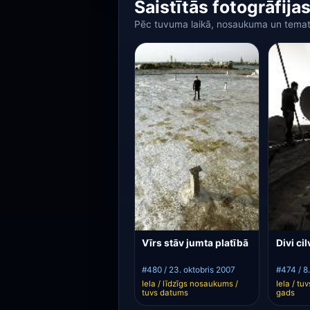
Saistītās fotogrāfija
Pēc tuvuma laikā, nosaukuma un temat
Vīrs stāv jumta platībā
Divi ci
#480 / 23. oktobris 2007
#474 / 8
Iela / līdzīgs nosaukums /
Iela / tu
tuvs datums
gads