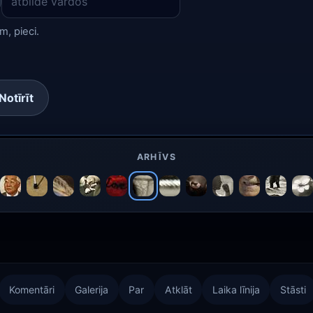
, pieci.
Notīrīt
ARHĪVS
Komentāri
Galerija
Par
Atklāt
Laika līnija
Stāsti