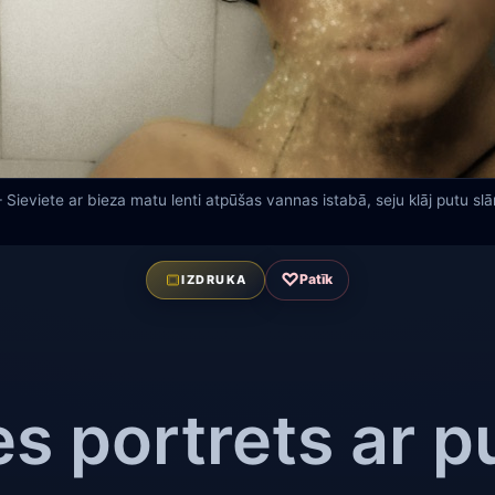
 Sieviete ar bieza matu lenti atpūšas vannas istabā, seju klāj putu sl
♡
Patīk
IZDRUKA
es portrets ar 