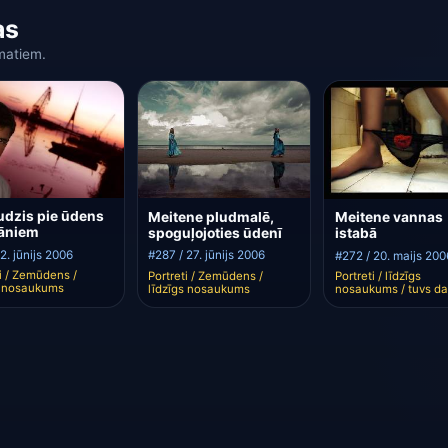
as
matiem.
dzis pie ūdens
Meitene pludmalē,
Meitene vannas
rāniem
spoguļojoties ūdenī
istabā
2. jūnijs 2006
#287 / 27. jūnijs 2006
#272 / 20. maijs 200
ti / Zemūdens /
Portreti / Zemūdens /
Portreti / līdzīgs
s nosaukums
līdzīgs nosaukums
nosaukums / tuvs d