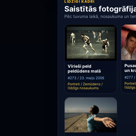
LĪDZĪGI KADRI
Saistītās fotogrāfij
Pēc tuvuma laikā, nosaukuma un te
Pusau
Vīrieši peld
un k
peldūdens malā
#277 / 
#273 / 23. maijs 2006
Portre
Portreti / Zemūdens /
līdzīg
līdzīgs nosaukums