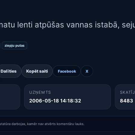
matu lenti atpūšas vannas istabā, seju
ziepju putas
Dalīties
Kopēt saiti
Facebook
X
UZŅEMTS
SKATĪ
2006-05-18 14:18:32
8483
statūra darbojas, kamēr nav atvērts komentāru lauks.