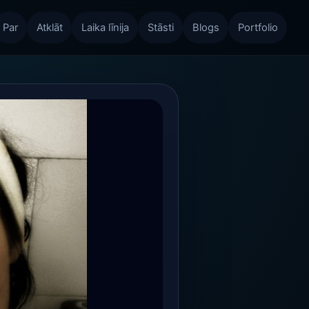
Par
Atklāt
Laika līnija
Stāsti
Blogs
Portfolio