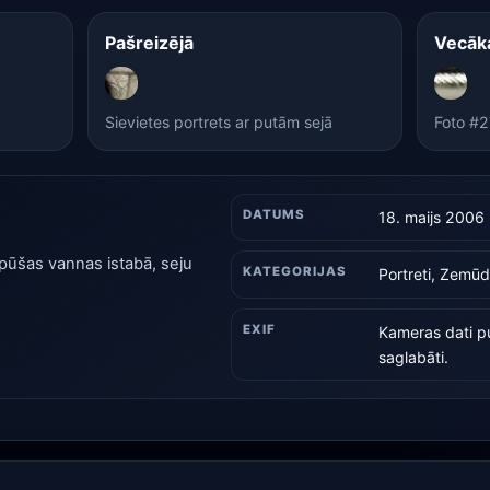
Pašreizējā
Vecāk
Sievietes portrets ar putām sejā
Foto #
DATUMS
18. maijs 2006
tpūšas vannas istabā, seju
KATEGORIJAS
Portreti, Zemū
EXIF
Kameras dati pu
saglabāti.