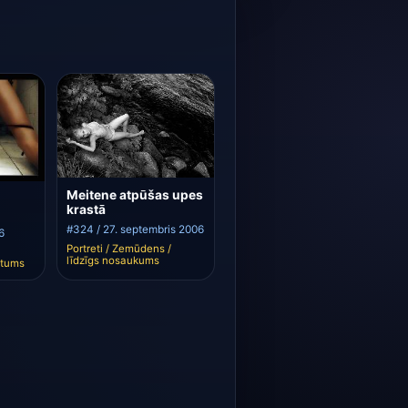
Meitene atpūšas upes
krastā
#324 / 27. septembris 2006
6
Portreti / Zemūdens /
līdzīgs nosaukums
atums