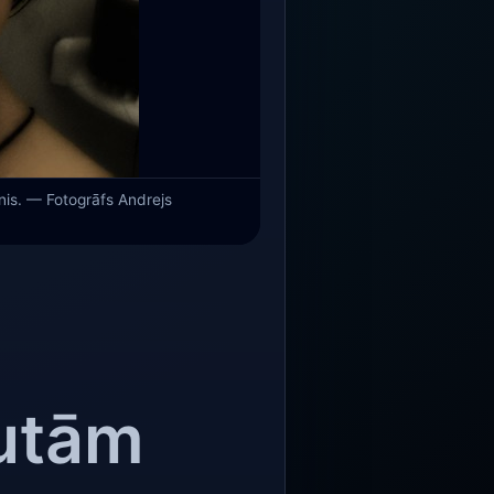
ānis. — Fotogrāfs Andrejs
putām