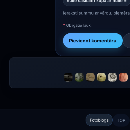
nulle saskaitīt kopā ar nulle =
Ieraksti summu ar vārdu, piemēram
*
Obligātie lauki
Pievienot komentāru
Fotoblogs
TOP