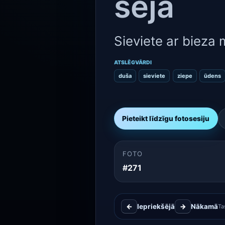
sejā
Sieviete ar bieza 
ATSLĒGVĀRDI
duša
sieviete
ziepe
ūdens
Pieteikt līdzīgu fotosesiju
FOTO
#271
←
Iepriekšējā
→
Nākamā
Ta