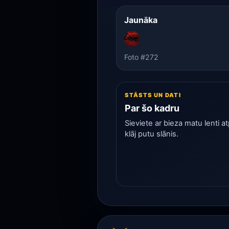
Jaunāka
Foto #272
STĀSTS UN DATI
Par šo kadru
Sieviete ar bieza matu lenti a
klāj putu slānis.