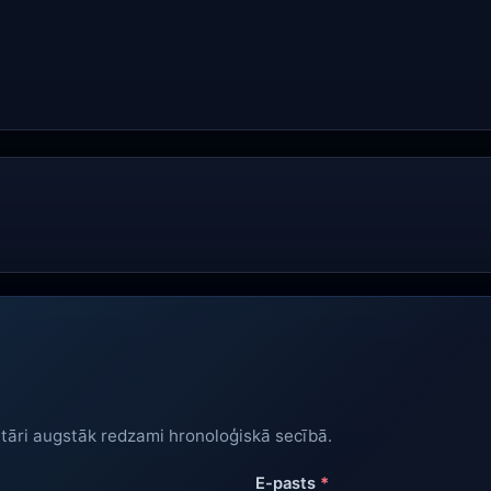
tāri augstāk redzami hronoloģiskā secībā.
E-pasts
*