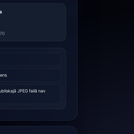
a
270
dens
bliskajā JPEG failā nav