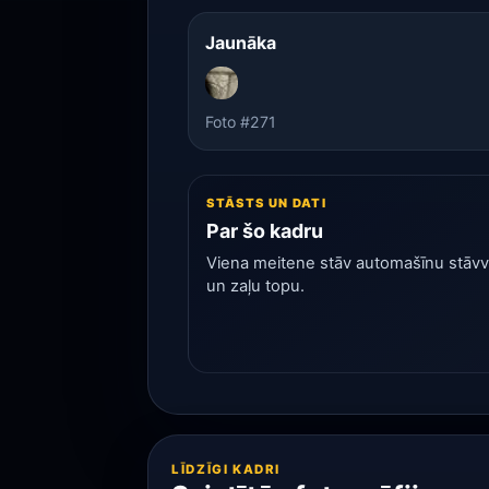
Jaunāka
Foto #271
STĀSTS UN DATI
Par šo kadru
Viena meitene stāv automašīnu stāvvie
un zaļu topu.
LĪDZĪGI KADRI