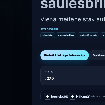
saulesbri
Viena meitene stāv aut
ATSLĒGVĀRDI
sieviete
saulesbrilles
autostāvvieta
k
Pieteikt līdzīgu fotosesiju
Dalīties
FOTO
#270
←
Iepriekšējā
→
Nākamā
Tastatūra da