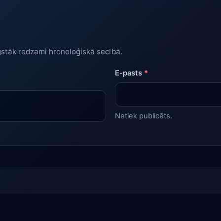
gstāk redzami hronoloģiskā secībā.
E-pasts
*
Netiek publicēts.