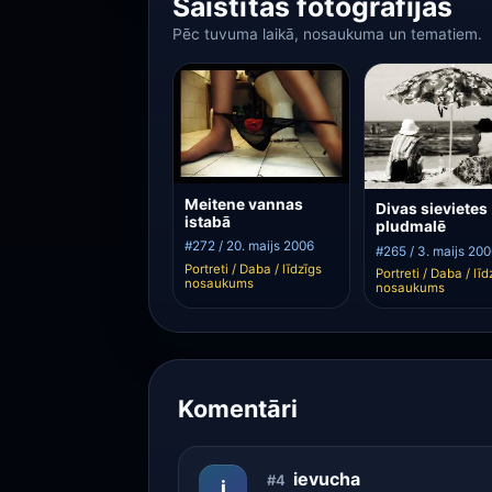
Saistītās fotogrāfijas
Pēc tuvuma laikā, nosaukuma un tematiem.
Meitene vannas
Divas sievietes
istabā
pludmalē
#272 / 20. maijs 2006
#265 / 3. maijs 20
Portreti / Daba / līdzīgs
Portreti / Daba / līd
nosaukums
nosaukums
Komentāri
ievucha
#4
i