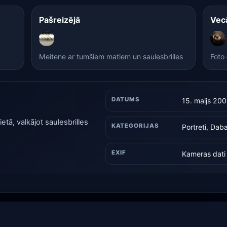
Pašreizējā
Vec
Meitene ar tumšiem matiem un saulesbrilles
Foto
DATUMS
15. maijs 20
tā, valkājot saulesbrilles
KATEGORIJAS
Portreti, Dab
EXIF
Kameras dati 