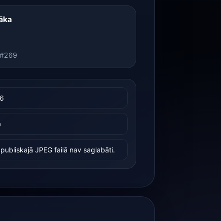
āka
 #269
06
a
publiskajā JPEG failā nav saglabāti.