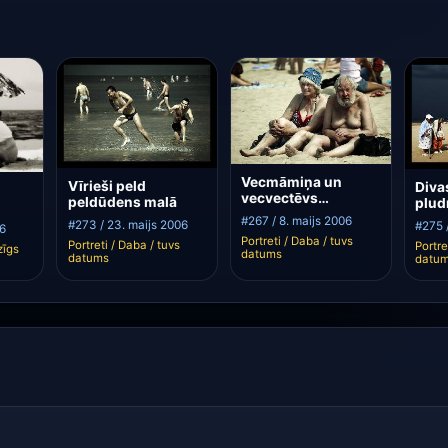
Vecmāmiņa un
Vīrieši peld
Diva
vecvectēvs
peldūdens malā
plud
pludmalē
debe
#267 / 8. maijs 2006
#273 / 23. maijs 2006
#275 
06
Portreti / Daba / tuvs
Portreti / Daba / tuvs
Portre
zīgs
datums
datums
datu