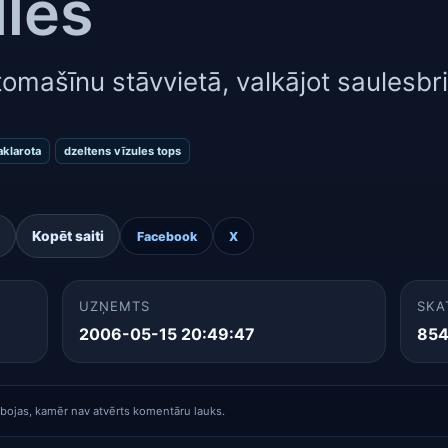
lles
omašīnu stāvvietā, valkājot saulesbril
aklarota
dzeltens vīzules tops
Kopēt saiti
Facebook
X
UZŅEMTS
SKA
2006-05-15 20:49:47
85
rbojas, kamēr nav atvērts komentāru lauks.