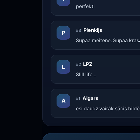
perfekti
Plenkijs
#3
P
Supaa meitene. Supaa kras
LPZ
#2
L
Slill life...
Aigars
#1
A
esi daudz vairāk sācis bildē