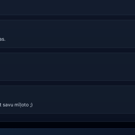
as.
t savu mīļoto ;)