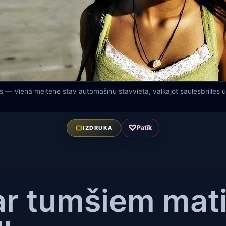
 — Viena meitene stāv automašīnu stāvvietā, valkājot saulesbrilles u
♡
Patīk
IZDRUKA
ar tumšiem mat