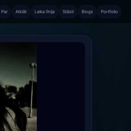
Par
Atklāt
Laika līnija
Stāsti
Blogs
Portfolio