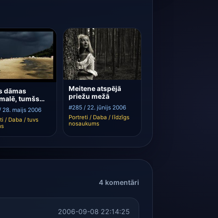
Meitene atspējā
s dāmas
priežu mežā
malē, tumšs
sis
#285 / 22. jūnijs 2006
/ 28. maijs 2006
Portreti / Daba / līdzīgs
ti / Daba / tuvs
nosaukums
ms
4 komentāri
2006-09-08 22:14:25