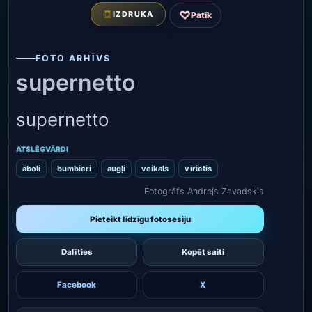
♡
IZDRUKA
Patīk
FOTO ARHĪVS
supernetto
supernetto
ATSLĒGVĀRDI
āboli
bumbieri
augļi
veikals
vīrietis
Fotogrāfs Andrejs Zavadskis
Pieteikt līdzīgu fotosesiju
Dalīties
Kopēt saiti
Facebook
X