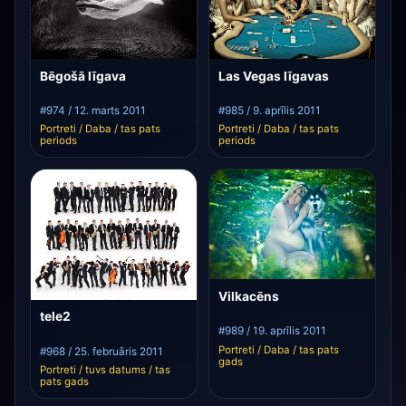
Bēgošā līgava
Las Vegas līgavas
#974 / 12. marts 2011
#985 / 9. aprīlis 2011
Portreti / Daba / tas pats
Portreti / Daba / tas pats
periods
periods
Vilkacēns
tele2
#989 / 19. aprīlis 2011
Portreti / Daba / tas pats
#968 / 25. februāris 2011
gads
Portreti / tuvs datums / tas
pats gads