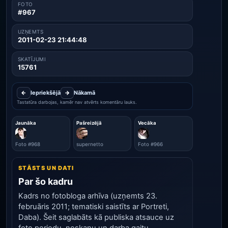
FOTO
#967
UZŅEMTS
2011-02-23 21:44:48
SKATĪJUMI
15761
←
Iepriekšējā
→
Nākamā
Tastatūra darbojas, kamēr nav atvērts komentāru lauks.
Jaunāka
Pašreizējā
Vecāka
Foto #968
supernetto
Foto #966
STĀSTS UN DATI
Par šo kadru
Kadrs no fotobloga arhīva (uzņemts 23.
februāris 2011; tematiski saistīts ar Portreti,
Daba). Šeit saglabāts kā publiska atsauce uz