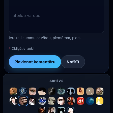
Ieraksti summu ar vārdu, piemēram, pieci.
*
Obligātie lauki
Pievienot komentāru
Notīrīt
ARHĪVS