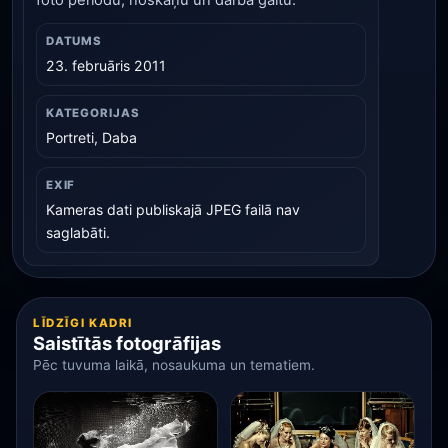
foto periodu, noskaņu un darba gaitu.
DATUMS
23. februāris 2011
KATEGORIJAS
Portreti, Daba
EXIF
Kameras dati publiskajā JPEG failā nav
saglabāti.
LĪDZĪGI KADRI
Saistītās fotogrāfijas
Pēc tuvuma laikā, nosaukuma un tematiem.