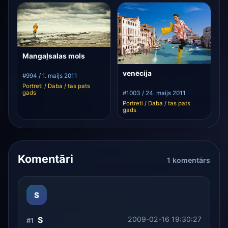
Mangaļsalas mols
venēcija
#994 / 1. maijs 2011
Portreti / Daba / tas pats
gads
#1003 / 24. maijs 2011
Portreti / Daba / tas pats
gads
Komentāri
1 komentārs
S
S
2009-02-16 19:30:27
#1