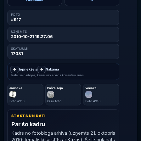
FOTO
#917
UZŅEMTS
2010-10-21 19:27:06
SKATĪJUMI
17081
←
Iepriekšējā
→
Nākamā
Tastatūra darbojas, kamēr nav atvērts komentāru lauks.
Jaunāka
Pašreizējā
Vecāka
Foto #918
kāzu foto
Foto #916
STĀSTS UN DATI
Par šo kadru
Kadrs no fotobloga arhīva (uzņemts 21. oktobris
2010; tematiski saistīts ar Kāzas). Šeit saglabāts