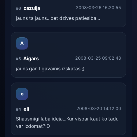
zazulja
2008-03-26 16:20:55
#6
jauns ta jauns.. bet dzives patiesiba...
A
Aigars
2008-03-25 09:02:48
#5
jauns gan līgavainis izskatās ;)
e
eli
2008-03-20 14:12:00
#4
Shausmigi laba ideja...Kur vispar kaut ko tadu
var izdomat?:D