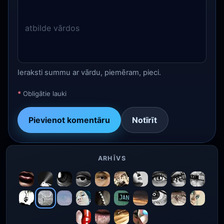
Ieraksti summu ar vārdu, piemēram, pieci.
*
Obligātie lauki
Pievienot komentāru
Notīrīt
ARHĪVS