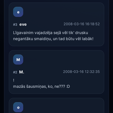
e
eve
2008-03-16 16:18:52
#3
Līgavainim vajadzēja sejā vēl tik' drusku
negantāku smaidiņu, un tad būtu vēl labāk!
M
M.
2008-03-16 12:32:35
#2
!
mazās šausmiņas, ko, ne??? :D
o