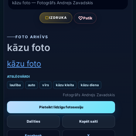
kāzu foto — Fotogrāfs Andrejs Zavadskis
♡
IZDRUKA
Patīk
FOTO ARHĪVS
kāzu foto
kāzu foto
ATSLĒGVĀRDI
laulība
auto
vīrs
kāzu kleita
kāzu diena
Fotogrāfs Andrejs Zavadskis
Pieteikt līdzīgu fotosesiju
Dalīties
Kopēt saiti
Facebook
X