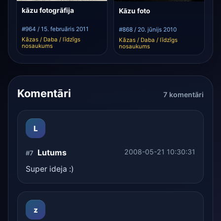
kāzu fotogrāfija
Kāzu foto
#964 / 15. februāris 2011
#868 / 20. jūnijs 2010
Kāzas / Daba / līdzīgs
Kāzas / Daba / līdzīgs
nosaukums
nosaukums
Komentāri
7 komentāri
L
Lutums
2008-05-21 10:30:31
#7
Super ideja :)
z