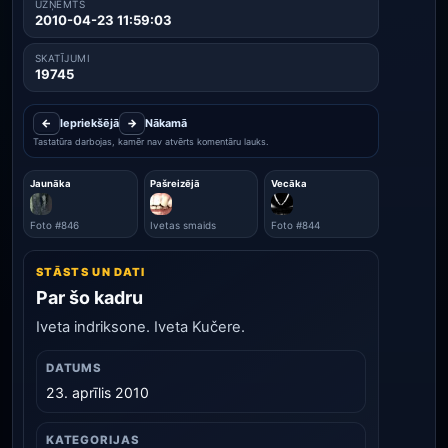
UZŅEMTS
2010-04-23 11:59:03
SKATĪJUMI
19745
←
Iepriekšējā
→
Nākamā
Tastatūra darbojas, kamēr nav atvērts komentāru lauks.
Jaunāka
Pašreizējā
Vecāka
Foto #846
Ivetas smaids
Foto #844
STĀSTS UN DATI
Par šo kadru
Iveta indriksone. Iveta Kučere.
DATUMS
23. aprīlis 2010
KATEGORIJAS