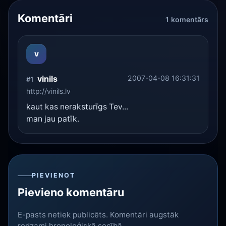
Komentāri
1 komentārs
v
vinils
2007-04-08 16:31:31
#1
http://vinils.lv
kaut kas neraksturīgs Tev...
man jau patīk.
PIEVIENOT
Pievieno komentāru
E-pasts netiek publicēts. Komentāri augstāk
redzami hronoloģiskā secībā.