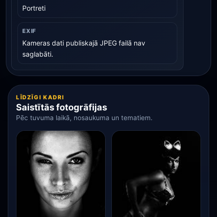
Portreti
EXIF
Kameras dati publiskajā JPEG failā nav
saglabāti.
LĪDZĪGI KADRI
Saistītās fotogrāfijas
Pēc tuvuma laikā, nosaukuma un tematiem.