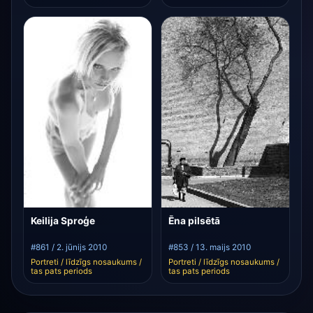
Keilija Sproģe
Ēna pilsētā
#861 / 2. jūnijs 2010
#853 / 13. maijs 2010
Portreti / līdzīgs nosaukums /
Portreti / līdzīgs nosaukums /
tas pats periods
tas pats periods