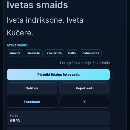
Ivetas smaids
Iveta indriksone. Iveta
Kučere.
ATSLĒGVĀRDI
smaids
sieviete
kaklarota
balts
rotaslietas
Fotogrāfs Andrejs Zavadskis
Pieteikt līdzīgu fotosesiju
Dalīties
Kopēt saiti
Facebook
X
FOTO
#845