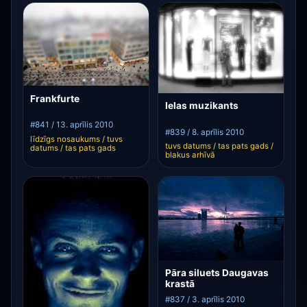
Frankfurte
Ielas muzikants
#841 / 13. aprīlis 2010
#839 / 8. aprīlis 2010
līdzīgs nosaukums / tuvs
tuvs datums / tas pats gads /
datums / tas pats gads
blakus arhīvā
Pāra siluets Daugavas
krastā
#837 / 3. aprīlis 2010