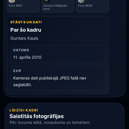
Foto #841
Guntars Mikipeles
Foto #839
lomā
STĀSTS UN DATI
Par šo kadru
Guntars Kauls
DATUMS
11. aprīlis 2010
EXIF
Kameras dati publiskajā JPEG failā nav
saglabāti.
LĪDZĪGI KADRI
Saistītās fotogrāfijas
Pēc tuvuma laikā, nosaukuma un tematiem.