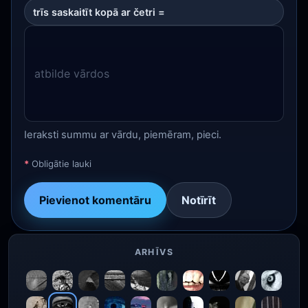
trīs saskaitīt kopā ar četri =
Ieraksti summu ar vārdu, piemēram, pieci.
*
Obligātie lauki
Pievienot komentāru
Notīrīt
ARHĪVS