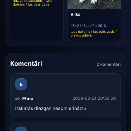
līdzīgs nosaukums / tuvs
datums / tas pats gads
Vilks
#842 / 16. aprīlis 2010
tuvs datums / tas pats gads /
blakus arhīvā
Komentāri
2 komentāri
E
Elīna
2009-08-21 20:36:59
#2
izskatās diezgan neapmierināts:/