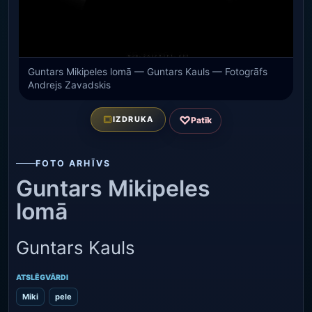
Guntars Mikipeles lomā — Guntars Kauls — Fotogrāfs
Andrejs Zavadskis
♡
IZDRUKA
Patīk
FOTO ARHĪVS
Guntars Mikipeles
lomā
Guntars Kauls
ATSLĒGVĀRDI
Miki
pele