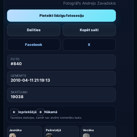
Fotogrāfs Andrejs Zavadskis
Pieteikt līdzīgu fotosesiju
Dalīties
Kopēt saiti
Facebook
X
FOTO
#840
UZŅEMTS
2010-04-11 21:19:13
SKATĪJUMI
19038
←
Iepriekšējā
→
Nākamā
Tastatūra darbojas, kamēr nav atvērts komentāru lauks.
Jaunāka
Pašreizējā
Vecāka