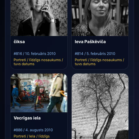
čiksa
Ieva Paškēviča
#816 / 10. februāris 2010
#814 / 5. februāris 2010
Portreti / līdzīgs nosaukums /
Portreti / līdzīgs nosaukums /
tuvs datums
tuvs datums
Vecrīgas iela
#886 / 4. augusts 2010
Portreti / Iela / līdzīgs