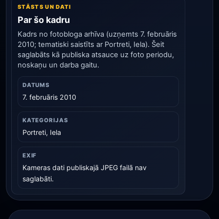
STĀSTS UN DATI
Par šo kadru
Kadrs no fotobloga arhīva (uzņemts 7. februāris
2010; tematiski saistīts ar Portreti, Iela). Šeit
saglabāts kā publiska atsauce uz foto periodu,
noskaņu un darba gaitu.
DATUMS
7. februāris 2010
KATEGORIJAS
Portreti, Iela
EXIF
Kameras dati publiskajā JPEG failā nav
saglabāti.