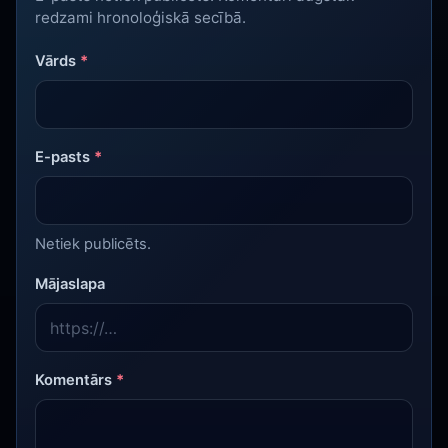
redzami hronoloģiskā secībā.
Vārds
*
E-pasts
*
Netiek publicēts.
Mājaslapa
Komentārs
*