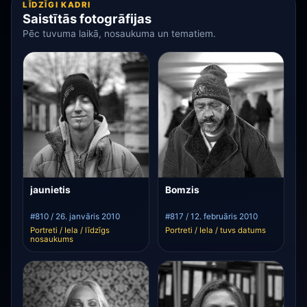
LĪDZĪGI KADRI
Saistītās fotogrāfijas
Pēc tuvuma laikā, nosaukuma un tematiem.
jaunietis
Bomzis
#810 / 26. janvāris 2010
#817 / 12. februāris 2010
Portreti / Iela / līdzīgs
Portreti / Iela / tuvs datums
nosaukums