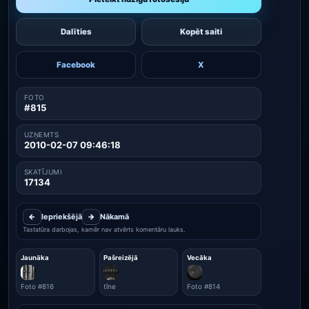
Dalīties
Kopēt saiti
Facebook
X
FOTO
#815
UZŅEMTS
2010-02-07 09:46:18
SKATĪJUMI
17134
←
Iepriekšējā
→
Nākamā
Tastatūra darbojas, kamēr nav atvērts komentāru lauks.
Jaunāka
Pašreizējā
Vecāka
Foto #816
tīne
Foto #814