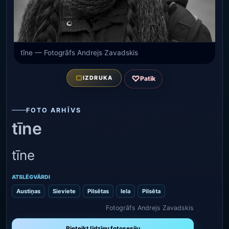
tīne — Fotogrāfs Andrejs Zavadskis
♡
IZDRUKA
Patīk
FOTO ARHĪVS
tīne
tīne
ATSLĒGVĀRDI
Austiņas
Sieviete
Pilsētas
Iela
Pilsēta
Fotogrāfs Andrejs Zavadskis
Pieteikt līdzīgu fotosesiju