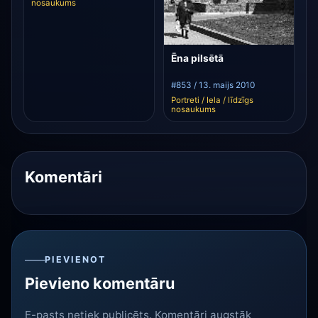
nosaukums
Ēna pilsētā
#853 / 13. maijs 2010
Portreti / Iela / līdzīgs
nosaukums
Komentāri
PIEVIENOT
Pievieno komentāru
E-pasts netiek publicēts. Komentāri augstāk