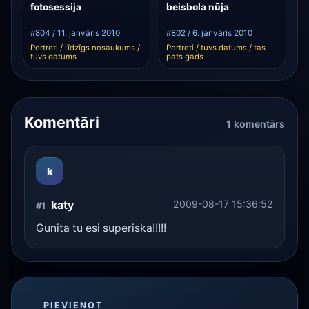
fotosessija
beisbola nūja
#804 / 11. janvāris 2010
#802 / 6. janvāris 2010
Portreti / līdzīgs nosaukums /
Portreti / tuvs datums / tas
tuvs datums
pats gads
Komentāri
1 komentārs
k
katy
2009-08-17 15:36:52
#1
Gunita tu esi superiska!!!!!
PIEVIENOT