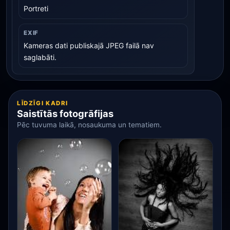
Portreti
EXIF
Kameras dati publiskajā JPEG failā nav
saglabāti.
LĪDZĪGI KADRI
Saistītās fotogrāfijas
Pēc tuvuma laikā, nosaukuma un tematiem.