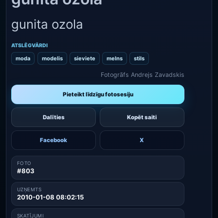
gunita ozola
ATSLĒGVĀRDI
moda
modelis
sieviete
melns
stils
Fotogrāfs Andrejs Zavadskis
Pieteikt līdzīgu fotosesiju
Dalīties
Kopēt saiti
Facebook
X
FOTO
#803
UZŅEMTS
2010-01-08 08:02:15
SKATĪJUMI