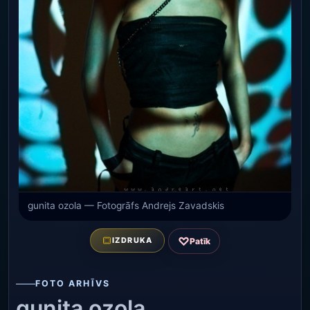
gunita ozola — Fotogrāfs Andrejs Zavadskis
♡
IZDRUKA
Patīk
FOTO ARHĪVS
gunita ozola