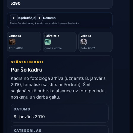
5290
←
Iepriekšējā
→
Nākamā
Tastatūra darbojas, kamēr nav atvērts komentāru lauks.
Jaunāka
Pašreizējā
Vecāka
Foto #804
gunita ozola
Foto #802
STĀSTS UN DATI
Par šo kadru
Kadrs no fotobloga arhīva (uzņemts 8. janvāris
2010; tematiski saistīts ar Portreti). Šeit
saglabāts kā publiska atsauce uz foto periodu,
noskaņu un darba gaitu.
DATUMS
8. janvāris 2010
KATEGORIJAS