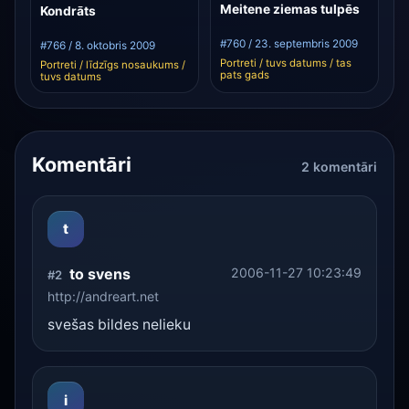
Meitene ziemas tulpēs
Kondrāts
#760 / 23. septembris 2009
#766 / 8. oktobris 2009
Portreti / tuvs datums / tas
Portreti / līdzīgs nosaukums /
pats gads
tuvs datums
Komentāri
2 komentāri
t
to svens
2006-11-27 10:23:49
#2
http://andreart.net
svešas bildes nelieku
i