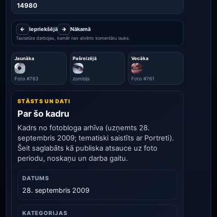
14980
←
Iepriekšējā
→
Nākamā
Tastatūra darbojas, kamēr nav atvērts komentāru lauks.
Jaunāka
Pašreizējā
Vecāka
Foto #763
zombijs
Foto #761
STĀSTS UN DATI
Par šo kadru
Kadrs no fotobloga arhīva (uzņemts 28.
septembris 2009; tematiski saistīts ar Portreti).
Šeit saglabāts kā publiska atsauce uz foto
periodu, noskaņu un darba gaitu.
DATUMS
28. septembris 2009
KATEGORIJAS