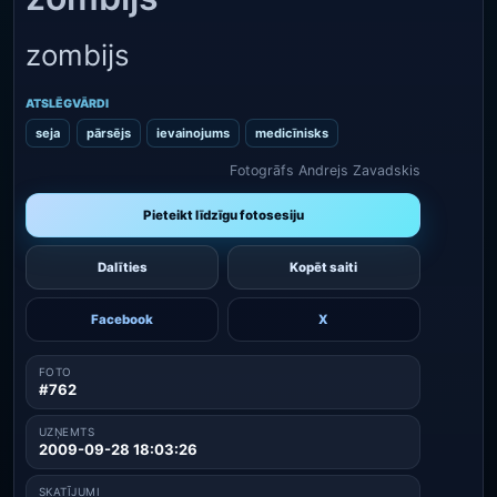
zombijs
ATSLĒGVĀRDI
seja
pārsējs
ievainojums
medicīnisks
Fotogrāfs Andrejs Zavadskis
Pieteikt līdzīgu fotosesiju
Dalīties
Kopēt saiti
Facebook
X
FOTO
#762
UZŅEMTS
2009-09-28 18:03:26
SKATĪJUMI