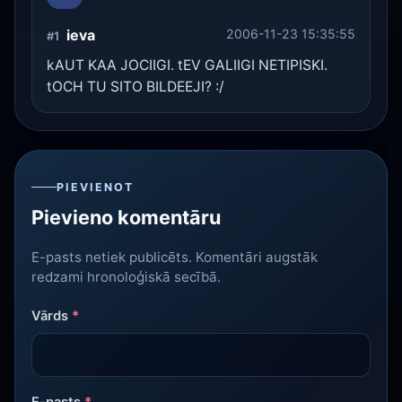
ieva
2006-11-23 15:35:55
#1
kAUT KAA JOCIIGI. tEV GALIIGI NETIPISKI.
tOCH TU SITO BILDEEJI? :/
PIEVIENOT
Pievieno komentāru
E-pasts netiek publicēts. Komentāri augstāk
redzami hronoloģiskā secībā.
Vārds
*
E-pasts
*