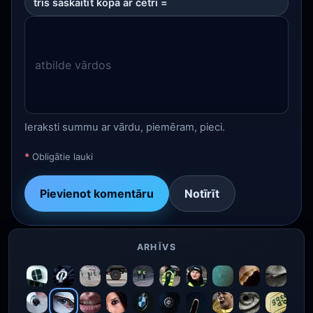
trīs saskaitīt kopā ar četri =
Ieraksti summu ar vārdu, piemēram, pieci.
*
Obligātie lauki
Pievienot komentāru
Notīrīt
ARHĪVS