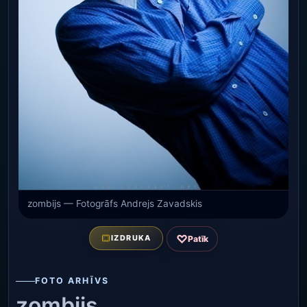
zombijs — Fotogrāfs Andrejs Zavadskis
♡
IZDRUKA
Patīk
FOTO ARHĪVS
zombijs