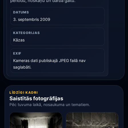
periodu, noskaņu un darba gaitu.
DATUMS
3. septembris 2009
KATEGORIJAS
Kāzas
EXIF
Kameras dati publiskajā JPEG failā nav
saglabāti.
LĪDZĪGI KADRI
Saistītās fotogrāfijas
Pēc tuvuma laikā, nosaukuma un tematiem.