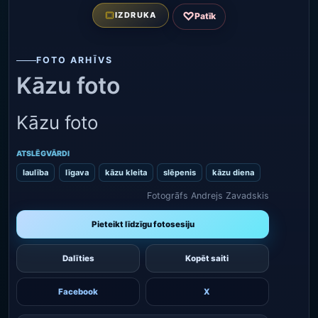
♡
IZDRUKA
Patīk
FOTO ARHĪVS
Kāzu foto
Kāzu foto
ATSLĒGVĀRDI
laulība
līgava
kāzu kleita
slēpenis
kāzu diena
Fotogrāfs Andrejs Zavadskis
Pieteikt līdzīgu fotosesiju
Dalīties
Kopēt saiti
Facebook
X