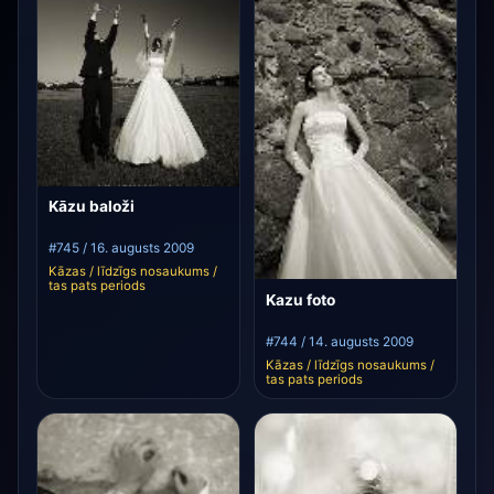
Kāzu baloži
#745 / 16. augusts 2009
Kāzas / līdzīgs nosaukums /
tas pats periods
Kazu foto
#744 / 14. augusts 2009
Kāzas / līdzīgs nosaukums /
tas pats periods