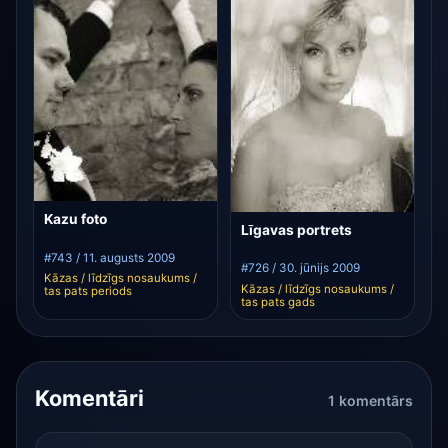
Kazu foto
Līgavas portrets
#743 / 11. augusts 2009
#726 / 30. jūnijs 2009
Kāzas / līdzīgs nosaukums /
Kāzas / līdzīgs nosaukums /
tas pats periods
tas pats gads
Komentāri
1 komentārs