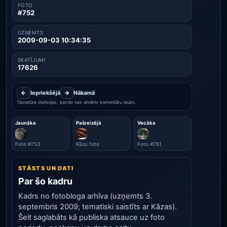
FOTO
#752
UZŅEMTS
2009-09-03 10:34:35
SKATĪJUMI
17626
←
Iepriekšējā
→
Nākamā
Tastatūra darbojas, kamēr nav atvērts komentāru lauks.
Jaunāka
Pašreizējā
Vecāka
Foto #753
Kāzu foto
Foto #751
STĀSTS UN DATI
Par šo kadru
Kadrs no fotobloga arhīva (uzņemts 3.
septembris 2009; tematiski saistīts ar Kāzas).
Šeit saglabāts kā publiska atsauce uz foto