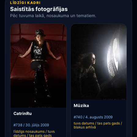
LĪDZĪGI KADRI
Saistītās fotogrāfijas
Pēc tuvuma laikā, nosaukuma un tematiem.
Mūzika
CatrinRu
#740 / 4. augusts 2009
tuvs datums / tas pats gads /
#738 / 30. jūlijs 2009
blakus arhīvā
līdzīgs nosaukums / tuvs
datums / tas pats gads