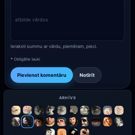
Ieraksti summu ar vārdu, piemēram, pieci.
*
Obligātie lauki
Pievienot komentāru
Notīrīt
ARHĪVS