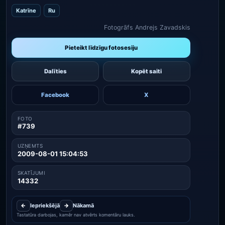
Katrīne
Ru
Fotogrāfs Andrejs Zavadskis
Pieteikt līdzīgu fotosesiju
Dalīties
Kopēt saiti
Facebook
X
FOTO
#739
UZŅEMTS
2009-08-01 15:04:53
SKATĪJUMI
14332
←
Iepriekšējā
→
Nākamā
Tastatūra darbojas, kamēr nav atvērts komentāru lauks.