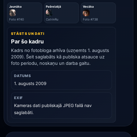
Jaunāka
Pašreizējā
Vecāka
Foto #740
CatrinRu
Foto #738
STĀSTS UN DATI
Par šo kadru
Kadrs no fotobloga arhīva (uzņemts 1. augusts
2009). Šeit saglabāts kā publiska atsauce uz
foto periodu, noskaņu un darba gaitu.
DATUMS
1. augusts 2009
EXIF
Kameras dati publiskajā JPEG failā nav
saglabāti.