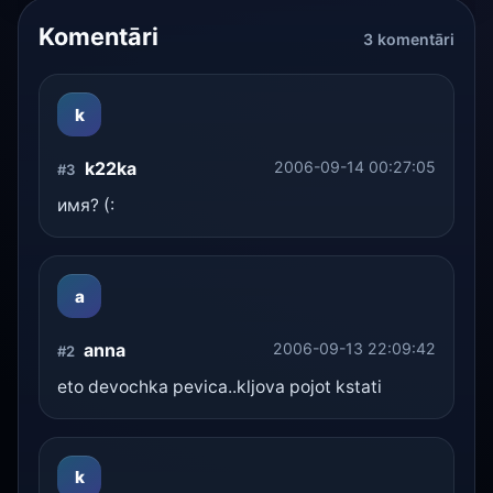
Komentāri
3 komentāri
k
k22ka
2006-09-14 00:27:05
#3
имя? (:
a
anna
2006-09-13 22:09:42
#2
eto devochka pevica..kljova pojot kstati
k