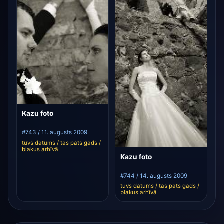
Kazu foto
#743 / 11. augusts 2009
tuvs datums / tas pats gads /
blakus arhīvā
Kazu foto
#744 / 14. augusts 2009
tuvs datums / tas pats gads /
blakus arhīvā