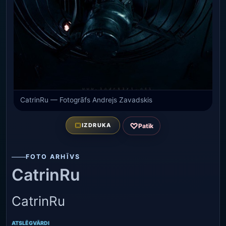
CatrinRu — Fotogrāfs Andrejs Zavadskis
♡
IZDRUKA
Patīk
FOTO ARHĪVS
CatrinRu
CatrinRu
ATSLĒGVĀRDI