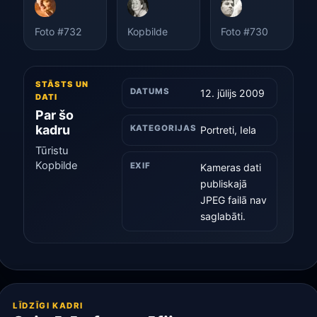
Foto #732
Kopbilde
Foto #730
STĀSTS UN
DATUMS
12. jūlijs 2009
DATI
Par šo
kadru
KATEGORIJAS
Portreti, Iela
Tūristu
Kopbilde
EXIF
Kameras dati
publiskajā
JPEG failā nav
saglabāti.
LĪDZĪGI KADRI