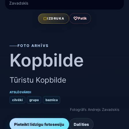
Zavadskis
♡
Patīk
IZDRUKA
FOTO ARHĪVS
Kopbilde
Tūristu Kopbilde
ATSLĒGVĀRDI
cilvēki
grupa
baznīca
Fotogrāfs Andrejs Zavadskis
Pieteikt līdzīgu fotosesiju
Dalīties