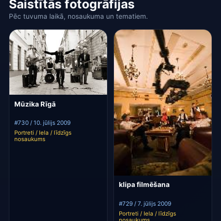
Saistītās fotogrāfijas
Pēc tuvuma laikā, nosaukuma un tematiem.
Mūzika Rīgā
#730 / 10. jūlijs 2009
Portreti / Iela / līdzīgs
nosaukums
klipa filmēšana
#729 / 7. jūlijs 2009
Portreti / Iela / līdzīgs
nosaukums