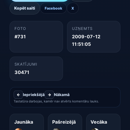
Kopēt saiti
Facebook
X
FOTO
UZŅEMTS
#731
2009-07-12
11:51:05
SKATĪJUMI
30471
←
Iepriekšējā
→
Nākamā
Tastatūra darbojas, kamēr nav atvērts komentāru lauks.
Jaunāka
Pašreizējā
Vecāka