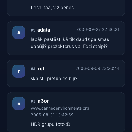
tieshi taa, 2 zibenes.
adata
2006-09-27 22:30:21
#5
a
labāk pastāsti kā tik daudz gaismas
dabūji? prožektorus vai līdzi staipi?
ref
2006-09-09 23:20:44
#4
r
skaisti. pietupies biji?
n3on
#3
n
www.cannedenvironments.org
2006-08-31 13:42:59
HDR grupu foto :D