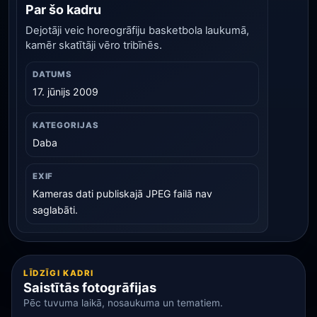
Par šo kadru
Dejotāji veic horeogrāfiju basketbola laukumā,
kamēr skatītāji vēro tribīnēs.
DATUMS
17. jūnijs 2009
KATEGORIJAS
Daba
EXIF
Kameras dati publiskajā JPEG failā nav
saglabāti.
LĪDZĪGI KADRI
Saistītās fotogrāfijas
Pēc tuvuma laikā, nosaukuma un tematiem.