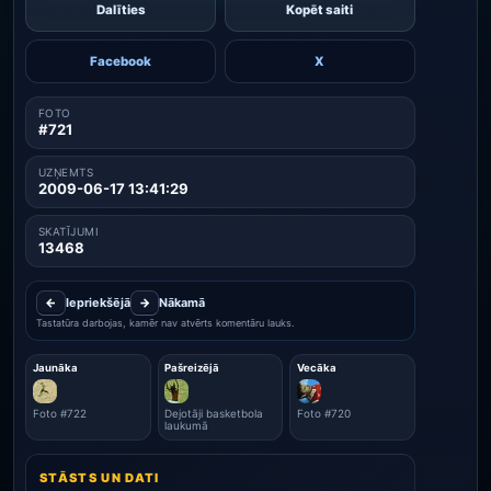
Dalīties
Kopēt saiti
Facebook
X
FOTO
#721
UZŅEMTS
2009-06-17 13:41:29
SKATĪJUMI
13468
←
Iepriekšējā
→
Nākamā
Tastatūra darbojas, kamēr nav atvērts komentāru lauks.
Jaunāka
Pašreizējā
Vecāka
Foto #722
Dejotāji basketbola
Foto #720
laukumā
STĀSTS UN DATI