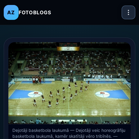
FOTOBLOGS
AZ
Dejotāji basketbola laukumā — Dejotāji veic horeogrāfiju
basketbola laukumā, kamēr skatītāji vēro tribīnēs. —