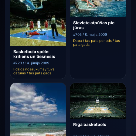
Sieviete atpūšas pie
jūras
#705 / 8. maijs 2009
Daba / tas pats periods / tas
pats gads
Basketbola spēle:
kritiens un tiesnesis
#720 / 14. jūnijs 2009
līdzīgs nosaukums / tuvs
datums / tas pats gads
Rīgā basketbols