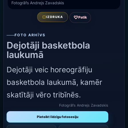
Fotogrāfs Andrejs Zavadskis
♡
IZDRUKA
Patīk
FOTO ARHĪVS
Dejotāji basketbola
laukumā
Dejotāji veic horeogrāfiju
basketbola laukumā, kamēr
skatītāji vēro tribīnēs.
Fotogrāfs Andrejs Zavadskis
Pieteikt līdzīgu fotosesiju