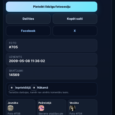
Pieteikt līdzīgu fotosesiju
Dalīties
Kopēt saiti
Facebook
X
FOTO
#705
UZŅEMTS
2009-05-08 11:36:02
SKATĪJUMI
14569
←
Iepriekšējā
→
Nākamā
Tastatūra darbojas, kamēr nav atvērts komentāru lauks.
Jaunāka
Pašreizējā
Vecāka
Foto #706
Sieviete atpūšas pie
Foto #704