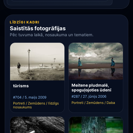
LĪDZĪGI KADRI
Saistītās fotogrāfijas
Pēc tuvuma laikā, nosaukuma un tematiem.
Meitene pludmalē,
tūrisms
spoguļojoties ūdenī
#287 / 27. jūnijs 2006
#704 / 5. maijs 2009
Portreti / Zemūdens / Daba
Portreti / Zemūdens / līdzīgs
nosaukums