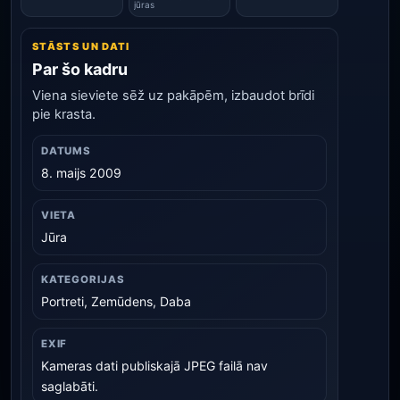
jūras
STĀSTS UN DATI
Par šo kadru
Viena sieviete sēž uz pakāpēm, izbaudot brīdi
pie krasta.
DATUMS
8. maijs 2009
VIETA
Jūra
KATEGORIJAS
Portreti, Zemūdens, Daba
EXIF
Kameras dati publiskajā JPEG failā nav
saglabāti.