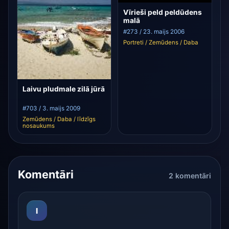
Vīrieši peld peldūdens
malā
#273 / 23. maijs 2006
Portreti / Zemūdens / Daba
Laivu pludmale zilā jūrā
#703 / 3. maijs 2009
Zemūdens / Daba / līdzīgs
nosaukums
Komentāri
2 komentāri
I