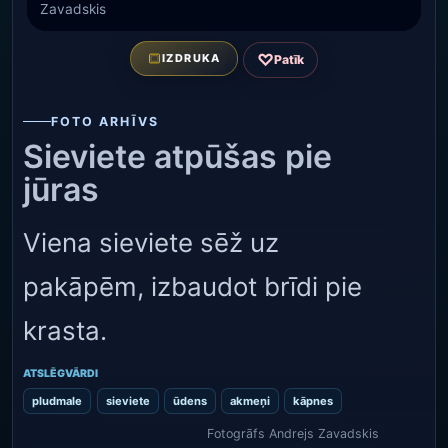
Zavadskis
♡
IZDRUKA
Patīk
FOTO ARHĪVS
Sieviete atpūšas pie
jūras
Viena sieviete sēž uz
pakāpēm, izbaudot brīdi pie
krasta.
ATSLĒGVĀRDI
pludmale
sieviete
ūdens
akmeņi
kāpnes
Fotogrāfs Andrejs Zavadskis