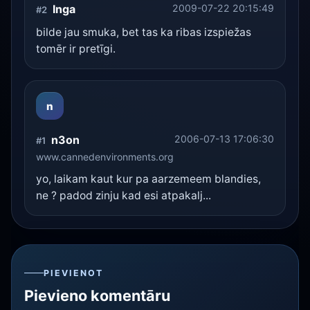
Inga
2009-07-22 20:15:49
#2
bilde jau smuka, bet tas ka ribas izspiežas
tomēr ir pretīgi.
n
n3on
2006-07-13 17:06:30
#1
www.cannedenvironments.org
yo, laikam kaut kur pa aarzemeem blandies,
ne ? padod zinju kad esi atpakalj...
PIEVIENOT
Pievieno komentāru