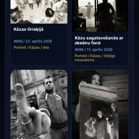
Kāzas Grieķijā
Kāzu sagatavošanās ar
#699 / 23. aprīlis 2009
okeānu fonā
Portreti / Kāzas / Iela
#696 / 15. aprīlis 2009
Portreti / Kāzas / līdzīgs
nosaukums