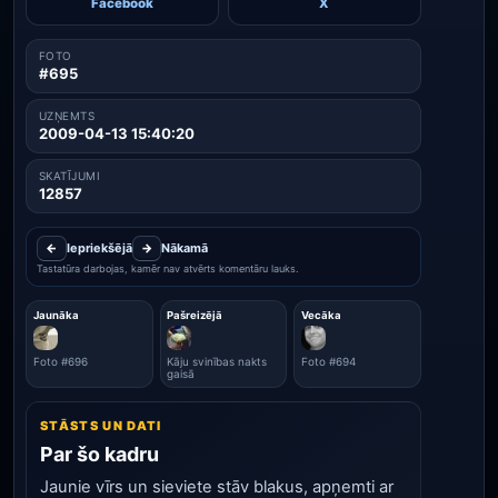
Facebook
X
FOTO
#695
UZŅEMTS
2009-04-13 15:40:20
SKATĪJUMI
12857
←
Iepriekšējā
→
Nākamā
Tastatūra darbojas, kamēr nav atvērts komentāru lauks.
Jaunāka
Pašreizējā
Vecāka
Foto #696
Kāju svinības nakts
Foto #694
gaisā
STĀSTS UN DATI
Par šo kadru
Jaunie vīrs un sieviete stāv blakus, apņemti ar