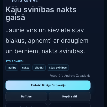
FOTO ARHĪVS
Kāju svinības nakts
gaisā
Jaunie vīrs un sieviete stāv
blakus, apņemti ar draugiem
un bērniem, nakts svinībās.
ATSLĒGVĀRDI
laulība
nakts
cilvēki
kāzu svinības
Fotogrāfs Andrejs Zavadskis
Pieteikt līdzīgu fotosesiju
Dalīties
Kopēt saiti