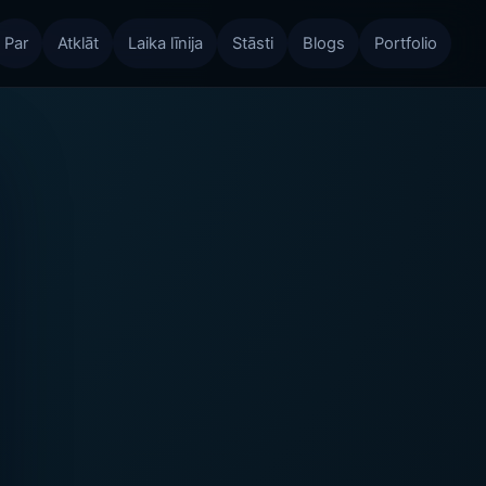
Par
Atklāt
Laika līnija
Stāsti
Blogs
Portfolio