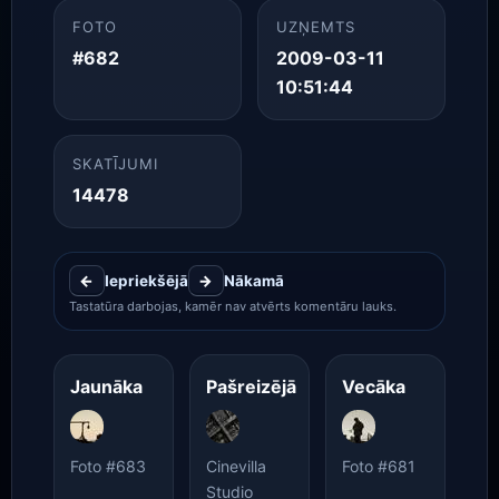
FOTO
UZŅEMTS
#682
2009-03-11
10:51:44
SKATĪJUMI
14478
←
Iepriekšējā
→
Nākamā
Tastatūra darbojas, kamēr nav atvērts komentāru lauks.
Jaunāka
Pašreizējā
Vecāka
Foto #683
Cinevilla
Foto #681
Studio