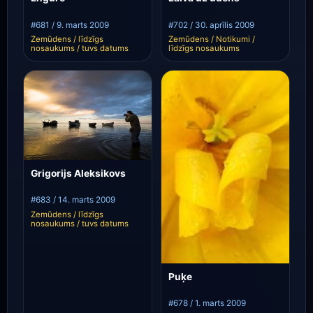
#681 / 9. marts 2009
#702 / 30. aprīlis 2009
Zemūdens / līdzīgs
Zemūdens / Notikumi /
nosaukums / tuvs datums
līdzīgs nosaukums
Grigorijs Aleksikovs
#683 / 14. marts 2009
Zemūdens / līdzīgs
nosaukums / tuvs datums
Puķe
#678 / 1. marts 2009