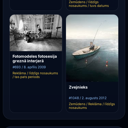
Zemūdens / līdzīgs
nosaukums / tuvs datums
Fotomodeles fotosesija
greznā interjerā
#693 / 8. aprīlis 2009
Reklāma / līdzīgs nosaukums
/ tas pats periods
Zvejnieks
#1048 / 2. augusts 2012
Zemūdens / Reklāma / līdzīgs
nosaukums