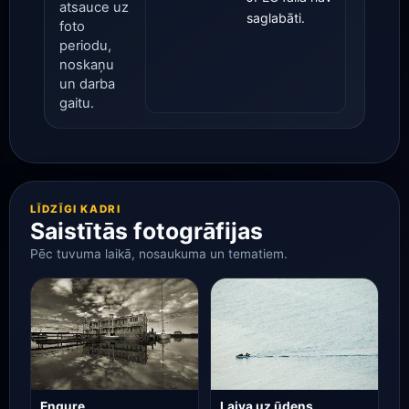
atsauce uz
saglabāti.
foto
periodu,
noskaņu
un darba
gaitu.
LĪDZĪGI KADRI
Saistītās fotogrāfijas
Pēc tuvuma laikā, nosaukuma un tematiem.
Engure
Laiva uz ūdens