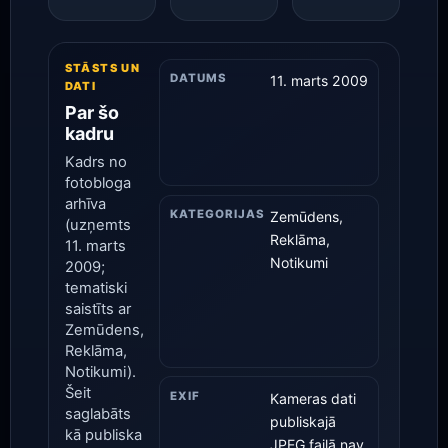
STĀSTS UN
DATUMS
11. marts 2009
DATI
Par šo
kadru
Kadrs no
fotobloga
arhīva
KATEGORIJAS
Zemūdens,
(uzņemts
Reklāma,
11. marts
Notikumi
2009;
tematiski
saistīts ar
Zemūdens,
Reklāma,
Notikumi).
Šeit
EXIF
Kameras dati
saglabāts
publiskajā
kā publiska
JPEG failā nav