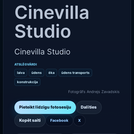
Cinevilla
Studio
Cinevilla Studio
ATSLĒGVĀRDI
laiva
ūdens
ēka
ūdens transports
konstrukcija
Fotogrāfs Andrejs Zavadskis
Pieteikt līdzīgu fotosesiju
Dalīties
Kopēt saiti
Facebook
X