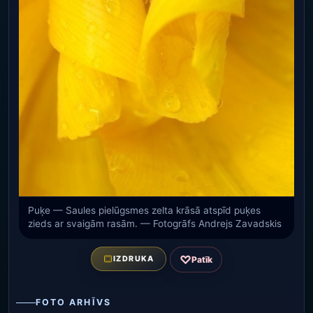
Puķe — Saules pielūgsmes zelta krāsā atspīd puķes
zieds ar svaigām rasām. — Fotogrāfs Andrejs Zavadskis
♡
IZDRUKA
Patīk
FOTO ARHĪVS