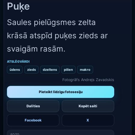
Puķe
Saules pielūgsmes zelta
krāsā atspīd puķes zieds ar
svaigām rasām.
ATSLĒGVĀRDI
ūdens
zieds
dzeltens
pilien
makro
Fotogrāfs Andrejs Zavadskis
Pieteikt līdzīgu fotosesiju
Dalīties
Kopēt saiti
Facebook
X
FOTO