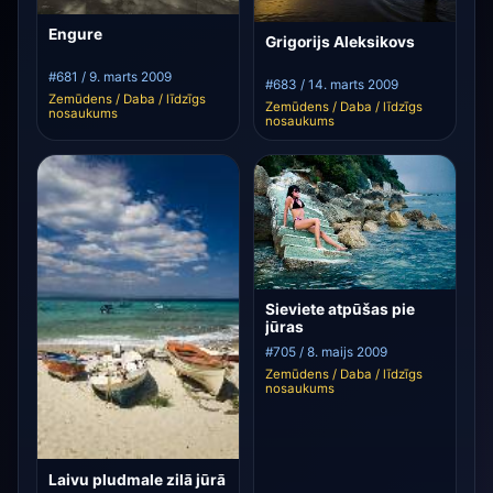
Engure
Grigorijs Aleksikovs
#681 / 9. marts 2009
#683 / 14. marts 2009
Zemūdens / Daba / līdzīgs
Zemūdens / Daba / līdzīgs
nosaukums
nosaukums
Sieviete atpūšas pie
jūras
#705 / 8. maijs 2009
Zemūdens / Daba / līdzīgs
nosaukums
Laivu pludmale zilā jūrā