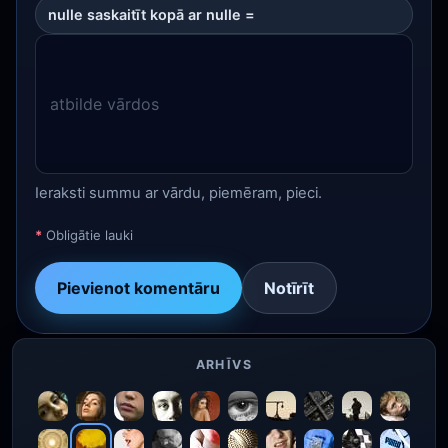
nulle saskaitīt kopā ar nulle =
Ieraksti summu ar vārdu, piemēram, pieci.
*
Obligātie lauki
Pievienot komentāru
Notīrīt
ARHĪVS