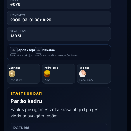
#678
UZŅEMTS
2009-03-01 08:18:29
SKATĪJUMI
13951
←
Iepriekšējā
→
Nākamā
Tastatūra darbojas, kamēr nav atvērts komentāru lauks.
Jaunāka
Pašreizējā
Vecāka
Foto #679
Puķe
Foto #677
STĀSTS UN DATI
Par šo kadru
Saules pielūgsmes zelta krāsā atspīd puķes
zieds ar svaigām rasām.
DATUMS