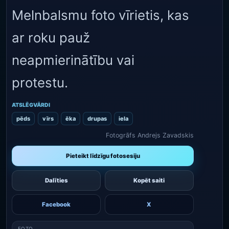
Melnbalsmu foto vīrietis, kas
ar roku pauž
neapmierinātību vai
protestu.
ATSLĒGVĀRDI
pēds
vīrs
ēka
drupas
iela
Fotogrāfs Andrejs Zavadskis
Pieteikt līdzīgu fotosesiju
Dalīties
Kopēt saiti
Facebook
X
FOTO