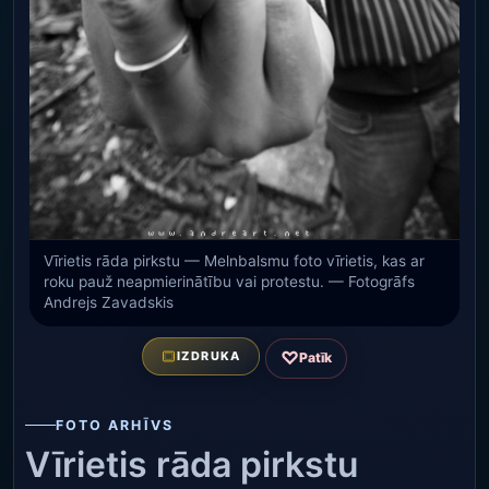
Vīrietis rāda pirkstu — Melnbalsmu foto vīrietis, kas ar
roku pauž neapmierinātību vai protestu. — Fotogrāfs
Andrejs Zavadskis
♡
IZDRUKA
Patīk
FOTO ARHĪVS
Vīrietis rāda pirkstu