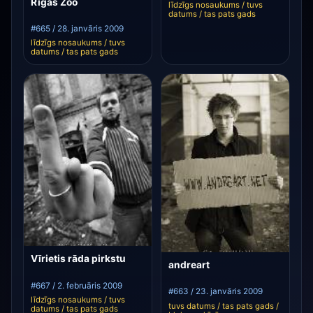
Rīgas Zoo
līdzīgs nosaukums / tuvs
datums / tas pats gads
#665 / 28. janvāris 2009
līdzīgs nosaukums / tuvs
datums / tas pats gads
Vīrietis rāda pirkstu
andreart
#667 / 2. februāris 2009
#663 / 23. janvāris 2009
līdzīgs nosaukums / tuvs
tuvs datums / tas pats gads /
datums / tas pats gads