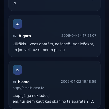
:P
A
Aigars
2006-04-24 17:21:07
#2
klikšķis - vecs aparāts, nešancē...var iečekot,
ka jau velk uz remonta pusi :)
b
blame
2006-04-22 19:18:59
#1
http://emalb.ema.lv
Liepiņš [ja nekļūdos]
em, tur šiem kaut kas skan no tā aparāta ? :D.