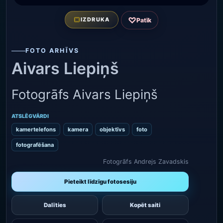
♡
IZDRUKA
Patīk
FOTO ARHĪVS
Aivars Liepiņš
Fotogrāfs Aivars Liepiņš
ATSLĒGVĀRDI
kamertelefons
kamera
objektīvs
foto
fotografēšana
Fotogrāfs Andrejs Zavadskis
Pieteikt līdzīgu fotosesiju
Dalīties
Kopēt saiti