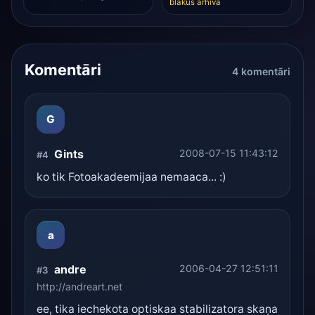
blakus arhīvā
Komentāri
4 komentāri
G
Gints
2008-07-15 11:43:12
#4
ko tik Fotoakadeemijaa nemaaca... :)
a
andre
2006-04-27 12:51:11
#3
http://andreart.net
ee, tika iechekota optiskaa stabilizatora skaņa