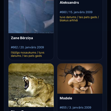
Aleksandrs
#660 / 15. janvāris 2009
tuvs datums / tas pats gads /
blakus arhīvā
Zane Bērziņa
#662 / 20. janvāris 2009
līdzīgs nosaukums / tuvs
datums / tas pats gads
Modele
#655 / 3. janvāris 2009