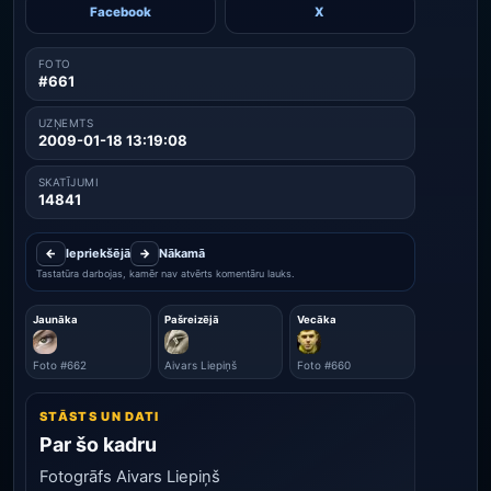
Facebook
X
FOTO
#661
UZŅEMTS
2009-01-18 13:19:08
SKATĪJUMI
14841
←
Iepriekšējā
→
Nākamā
Tastatūra darbojas, kamēr nav atvērts komentāru lauks.
Jaunāka
Pašreizējā
Vecāka
Foto #662
Aivars Liepiņš
Foto #660
STĀSTS UN DATI
Par šo kadru
Fotogrāfs Aivars Liepiņš