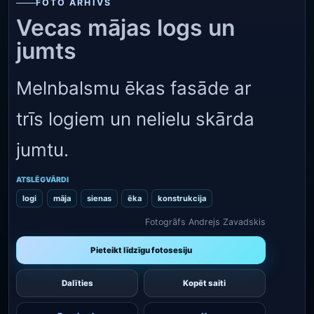
FOTO ARHĪVS
Vecas mājas logs un
jumts
Melnbalsmu ēkas fasāde ar
trīs logiem un nelielu skārda
jumtu.
ATSLĒGVĀRDI
logi
māja
sienas
ēka
konstrukcija
Fotogrāfs Andrejs Zavadskis
Pieteikt līdzīgu fotosesiju
Dalīties
Kopēt saiti