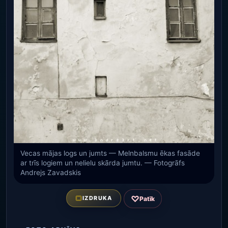
Vecas mājas logs un jumts — Melnbalsmu ēkas fasāde
ar trīs logiem un nelielu skārda jumtu. — Fotogrāfs
Andrejs Zavadskis
♡
IZDRUKA
Patīk