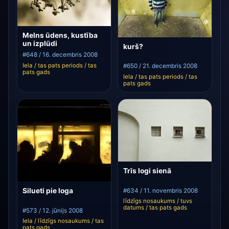
Melns ūdens, kustība
un izplūdi
kurš?
#648 / 16. decembris 2008
Iela / tas pats periods / tas
#650 / 21. decembris 2008
pats gads
Iela / tas pats periods / tas
pats gads
Trīs logi sienā
Silueti pie loga
#634 / 11. novembris 2008
līdzīgs nosaukums / tuvs
datums / tas pats gads
#573 / 12. jūnijs 2008
Iela / līdzīgs nosaukums / tas
pats gads