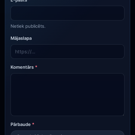
E-pasts
*
Netiek publicēts.
Mājaslapa
Komentārs
*
Pārbaude
*