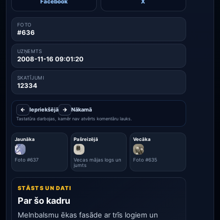
Facebook
X
FOTO
#636
UZŅEMTS
2008-11-16 09:01:20
SKATĪJUMI
12334
←
Iepriekšējā
→
Nākamā
Tastatūra darbojas, kamēr nav atvērts komentāru lauks.
Jaunāka
Pašreizējā
Vecāka
Foto #637
Vecas mājas logs un
Foto #635
jumts
STĀSTS UN DATI
Par šo kadru
Melnbalsmu ēkas fasāde ar trīs logiem un