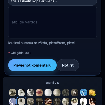
trīs saskaitīt kopā ar viens =
Ieraksti summu ar vārdu, piemēram, pieci.
*
Obligātie lauki
Pievienot komentāru
Notīrīt
ARHĪVS