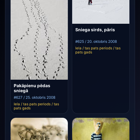
Sniega sirds, pāris
#625 / 20. oktobris 2008
Iela / tas pats periods / tas
pats gads
Pakāpienu pēdas
sniegā
#627 / 25. oktobris 2008
Iela / tas pats periods / tas
pats gads