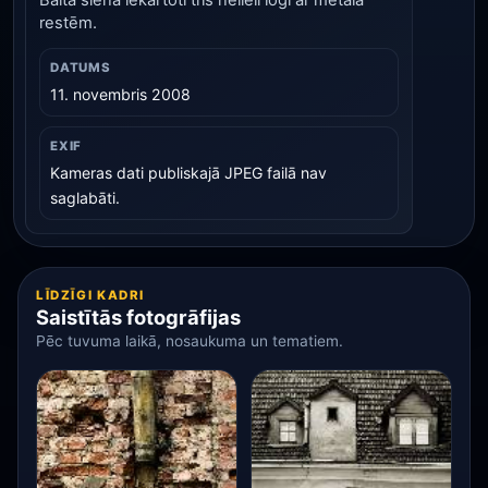
Baltā sienā iekārtoti trīs nelieli logi ar metāla
restēm.
DATUMS
11. novembris 2008
EXIF
Kameras dati publiskajā JPEG failā nav
saglabāti.
LĪDZĪGI KADRI
Saistītās fotogrāfijas
Pēc tuvuma laikā, nosaukuma un tematiem.