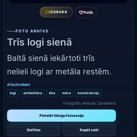
♡
IZDRUKA
Patīk
FOTO ARHĪVS
Trīs logi sienā
Baltā sienā iekārtoti trīs
nelieli logi ar metāla restēm.
ATSLĒGVĀRDI
logi
arhitektūra
ēka
mūra
konstrukcija
Fotogrāfs Andrejs Zavadskis
Pieteikt līdzīgu fotosesiju
Dalīties
Kopēt saiti