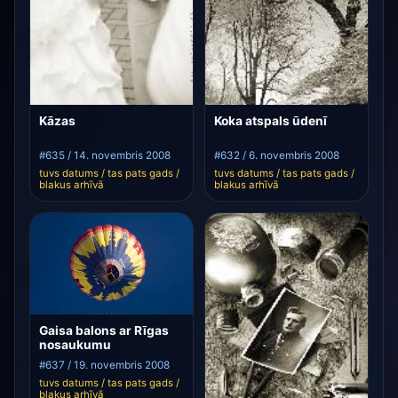
Kāzas
Koka atspals ūdenī
#635 / 14. novembris 2008
#632 / 6. novembris 2008
tuvs datums / tas pats gads /
tuvs datums / tas pats gads /
blakus arhīvā
blakus arhīvā
Gaisa balons ar Rīgas
nosaukumu
#637 / 19. novembris 2008
tuvs datums / tas pats gads /
blakus arhīvā