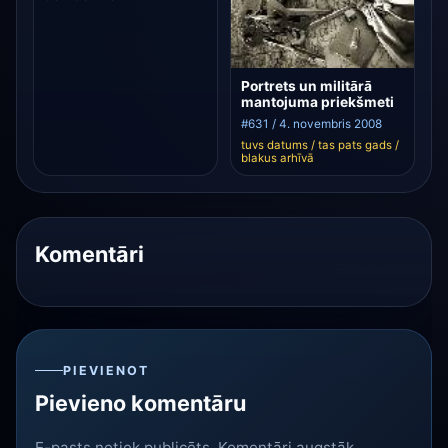
Portrets un militārā
mantojuma priekšmeti
#631 / 4. novembris 2008
tuvs datums / tas pats gads /
blakus arhīvā
Komentāri
PIEVIENOT
Pievieno komentāru
E-pasts netiek publicēts. Komentāri augstāk