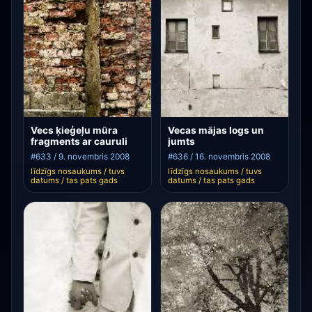
Vecs ķieģeļu mūra
Vecas mājas logs un
fragments ar cauruli
jumts
#633 / 9. novembris 2008
#636 / 16. novembris 2008
līdzīgs nosaukums / tuvs
līdzīgs nosaukums / tuvs
datums / tas pats gads
datums / tas pats gads