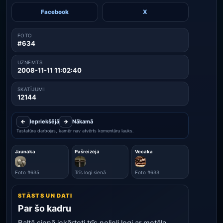
Facebook
X
FOTO
#634
UZŅEMTS
2008-11-11 11:02:40
SKATĪJUMI
12144
←
Iepriekšējā
→
Nākamā
Tastatūra darbojas, kamēr nav atvērts komentāru lauks.
Jaunāka
Pašreizējā
Vecāka
Foto #635
Trīs logi sienā
Foto #633
STĀSTS UN DATI
Par šo kadru