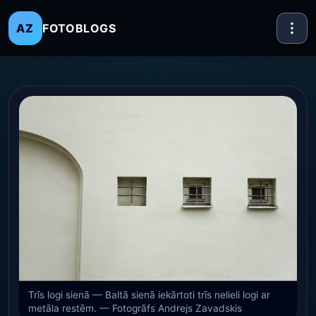
FOTOBLOGS
AZ
Trīs logi sienā — Baltā sienā iekārtoti trīs nelieli logi ar
metāla restēm. — Fotogrāfs Andrejs Zavadskis