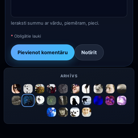
Ieraksti summu ar vārdu, piemēram, pieci.
*
Obligātie lauki
Pievienot komentāru
Notīrīt
ARHĪVS