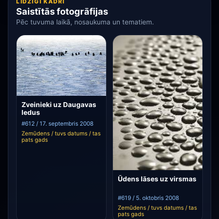
LĪDZĪGI KADRI
Saistītās fotogrāfijas
Pēc tuvuma laikā, nosaukuma un tematiem.
Zveinieki uz Daugavas
ledus
#612 / 17. septembris 2008
Zemūdens / tuvs datums / tas
pats gads
Ūdens lāses uz virsmas
#619 / 5. oktobris 2008
Zemūdens / tuvs datums / tas
pats gads