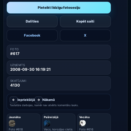
Pieteikt līdzīgu fotosesiju
Dalīties
Kopēt saiti
Facebook
X
FOTO
#617
UZŅEMTS
2008-09-30 16:19:21
SKATĪJUMI
4130
←
Iepriekšējā
→
Nākamā
Tastatūra darbojas, kamēr nav atvērts komentāru lauks.
Jaunāka
Pašreizējā
Vecāka
Foto #618
Vecs, korozijas cietis
Foto #616