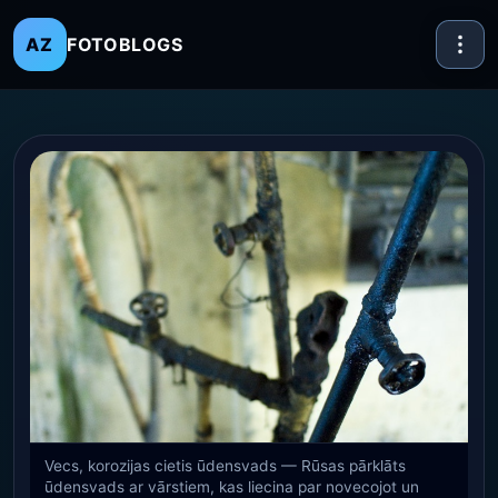
FOTOBLOGS
AZ
Vecs, korozijas cietis ūdensvads — Rūsas pārklāts
ūdensvads ar vārstiem, kas liecina par novecojot un