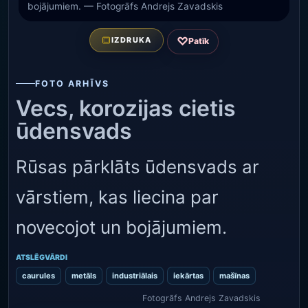
bojājumiem. — Fotogrāfs Andrejs Zavadskis
♡
IZDRUKA
Patīk
FOTO ARHĪVS
Vecs, korozijas cietis
ūdensvads
Rūsas pārklāts ūdensvads ar
vārstiem, kas liecina par
novecojot un bojājumiem.
ATSLĒGVĀRDI
caurules
metāls
industriālais
iekārtas
mašīnas
Fotogrāfs Andrejs Zavadskis