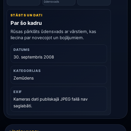
ūdensvads
STĀSTS UN DATI
Par šo kadru
Rūsas pārklāts ūdensvads ar vārstiem, kas
liecina par novecojot un bojājumiem.
DATUMS
30. septembris 2008
KATEGORIJAS
Zemūdens
EXIF
Kameras dati publiskajā JPEG failā nav
saglabāti.