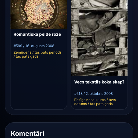
Romantiska pelde rozē
#599 / 16. augusts 2008
Zemūdens / tas pats periods
/ tas pats gads
Vecs tekstils koka skapī
#618 / 2. oktobris 2008
līdzīgs nosaukums / tuvs
datums / tas pats gads
Komentāri