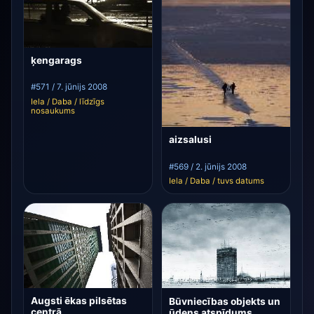
ķengarags
#571 / 7. jūnijs 2008
Iela / Daba / līdzīgs
nosaukums
aizsalusi
#569 / 2. jūnijs 2008
Iela / Daba / tuvs datums
Augsti ēkas pilsētas
Būvniecības objekts un
centrā
ūdens atspīdums