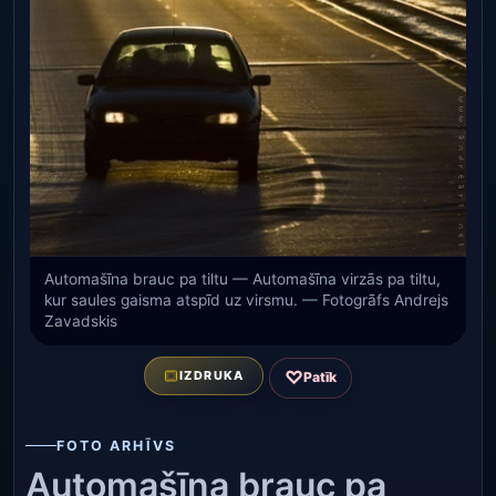
Automašīna brauc pa tiltu — Automašīna virzās pa tiltu,
kur saules gaisma atspīd uz virsmu. — Fotogrāfs Andrejs
Zavadskis
♡
IZDRUKA
Patīk
FOTO ARHĪVS
Automašīna brauc pa