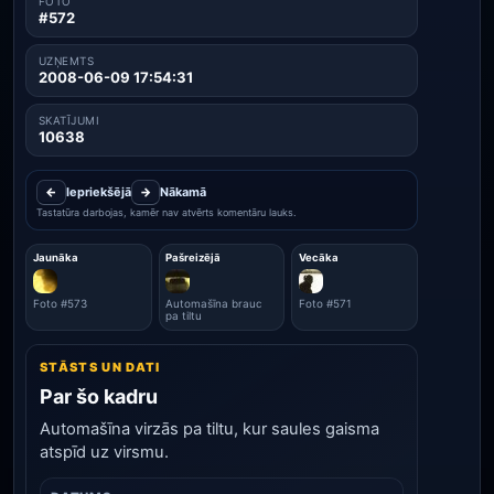
FOTO
#572
UZŅEMTS
2008-06-09 17:54:31
SKATĪJUMI
10638
←
Iepriekšējā
→
Nākamā
Tastatūra darbojas, kamēr nav atvērts komentāru lauks.
Jaunāka
Pašreizējā
Vecāka
Foto #573
Automašīna brauc
Foto #571
pa tiltu
STĀSTS UN DATI
Par šo kadru
Automašīna virzās pa tiltu, kur saules gaisma
atspīd uz virsmu.