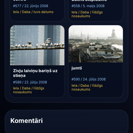
#577 / 22. jūnijs 2008
#558 / 5. maijs 2008
Iela / Daba / tuvs datums
Iela / Daba / līdzīgs
nosaukums
jumti
Zivju laiviņu bariņš uz
stieņa
#590 / 24. jūlijs 2008
#589 / 22. jūlijs 2008
Iela / Daba / līdzīgs
Iela / Daba / līdzīgs
nosaukums
nosaukums
Komentāri