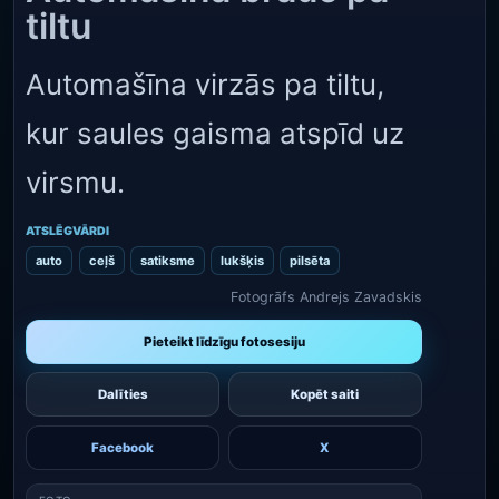
tiltu
Automašīna virzās pa tiltu,
kur saules gaisma atspīd uz
virsmu.
ATSLĒGVĀRDI
auto
ceļš
satiksme
lukšķis
pilsēta
Fotogrāfs Andrejs Zavadskis
Pieteikt līdzīgu fotosesiju
Dalīties
Kopēt saiti
Facebook
X