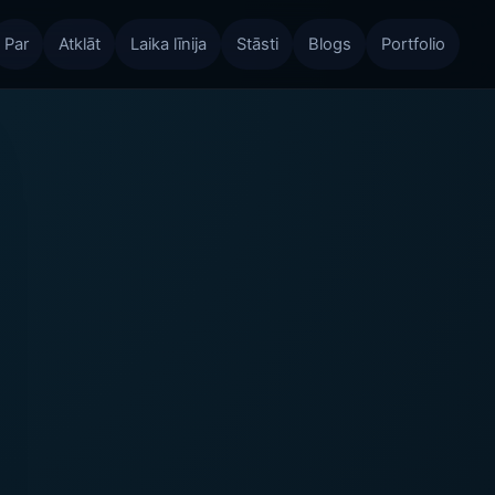
Par
Atklāt
Laika līnija
Stāsti
Blogs
Portfolio