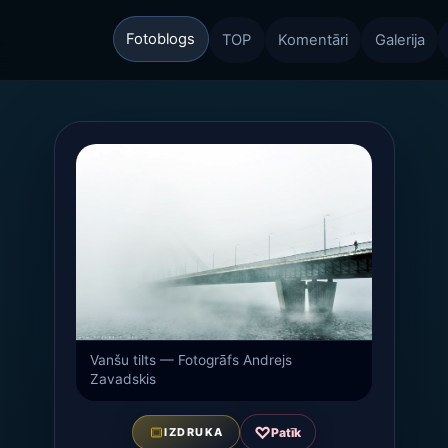
Fotoblogs
TOP
Komentāri
Galerija
Vanšu tilts — Fotogrāfs Andrejs
Zavadskis
♡
Patīk
IZDRUKA