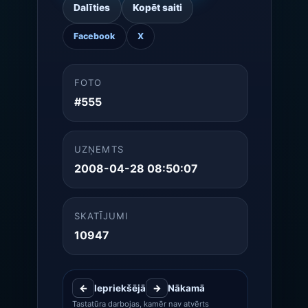
Dalīties
Kopēt saiti
Facebook
X
FOTO
#555
UZŅEMTS
2008-04-28 08:50:07
SKATĪJUMI
10947
←
Iepriekšējā
→
Nākamā
Tastatūra darbojas, kamēr nav atvērts