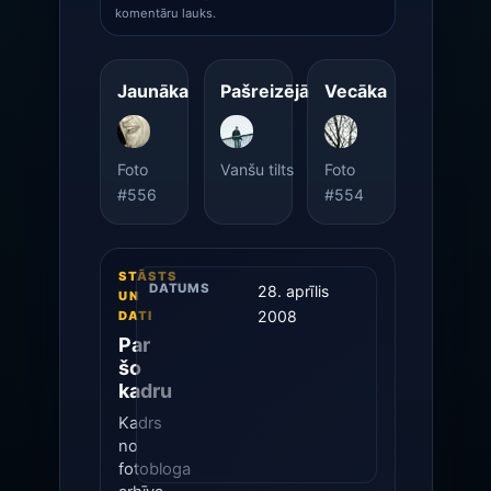
komentāru lauks.
Jaunāka
Pašreizējā
Vecāka
Foto
Vanšu tilts
Foto
#556
#554
STĀSTS
DATUMS
28. aprīlis
UN
2008
DATI
Par
šo
kadru
Kadrs
no
fotobloga