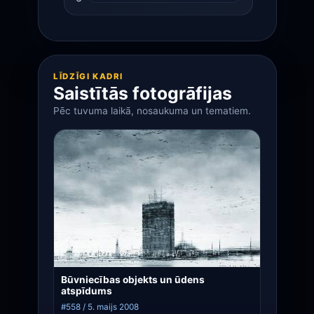
LĪDZĪGI KADRI
Saistītās fotogrāfijas
Pēc tuvuma laikā, nosaukuma un tematiem.
Būvniecības objekts un ūdens
atspīdums
#558 / 5. maijs 2008