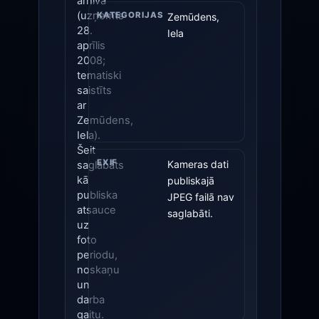
arhīva
(uzņemts
KATEGORIJAS
Zemūdens,
28.
Iela
aprīlis
2008;
tematiski
saistīts
ar
Zemūdens,
Iela).
Šeit
EXIF
Kameras dati
saglabāts
kā
publiskajā
publiska
JPEG failā nav
atsauce
saglabāti.
uz
foto
periodu,
noskaņu
un
darba
gaitu.