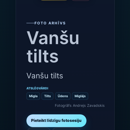
FOTO ARHĪVS
Vanšu
tilts
Vanšu tilts
ATSLĒGVĀRDI
Migla
Tilts
Ūdens
Miglājs
Fotogrāfs Andrejs Zavadskis
Pieteikt līdzīgu fotosesiju