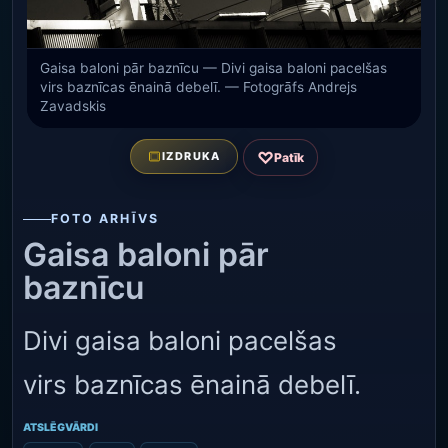
Gaisa baloni pār baznīcu — Divi gaisa baloni pacelšas
virs baznīcas ēnainā debelī. — Fotogrāfs Andrejs
Zavadskis
♡
IZDRUKA
Patīk
FOTO ARHĪVS
Gaisa baloni pār
baznīcu
Divi gaisa baloni pacelšas
virs baznīcas ēnainā debelī.
ATSLĒGVĀRDI