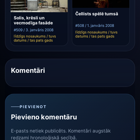
Čellists spēlē tumsā
Solis, krēsli un
vecmodīga fasāde
#508 / 1. janvāris 2008
#509 / 3. janvāris 2008
līdzīgs nosaukums / tuvs
datums / tas pats gads
līdzīgs nosaukums / tuvs
datums / tas pats gads
Komentāri
PIEVIENOT
Pievieno komentāru
E-pasts netiek publicēts. Komentāri augstāk
redzami hronoloģiskā secībā.