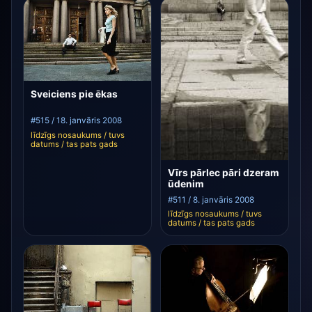
Sveiciens pie ēkas
#515 / 18. janvāris 2008
līdzīgs nosaukums / tuvs
datums / tas pats gads
Vīrs pārlec pāri dzeram
ūdenim
#511 / 8. janvāris 2008
līdzīgs nosaukums / tuvs
datums / tas pats gads