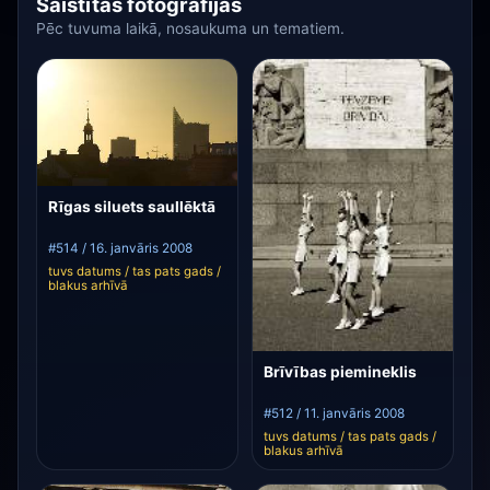
Saistītās fotogrāfijas
Pēc tuvuma laikā, nosaukuma un tematiem.
Rīgas siluets saullēktā
#514 / 16. janvāris 2008
tuvs datums / tas pats gads /
blakus arhīvā
Brīvības piemineklis
#512 / 11. janvāris 2008
tuvs datums / tas pats gads /
blakus arhīvā