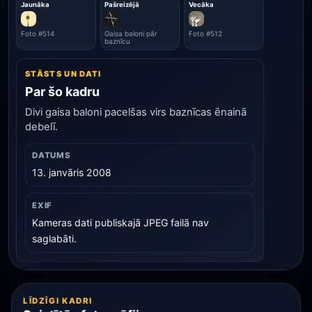
Jaunāka
Pašreizējā
Vecāka
Foto #514
Gaisa baloni pār
Foto #512
baznīcu
STĀSTS UN DATI
Par šo kadru
Divi gaisa baloni pacelšas virs baznīcas ēnainā
debelī.
DATUMS
13. janvāris 2008
EXIF
Kameras dati publiskajā JPEG failā nav
saglabāti.
LĪDZĪGI KADRI