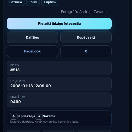
Baznīca
Torņi
Fujifilm
Fotogrāfs Andrejs Zavadskis
Pieteikt līdzīgu fotosesiju
Dalīties
Kopēt saiti
Facebook
X
FOTO
#513
UZŅEMTS
2008-01-13 12:09:09
SKATĪJUMI
9469
←
Iepriekšējā
→
Nākamā
Tastatūra darbojas, kamēr nav atvērts komentāru lauks.