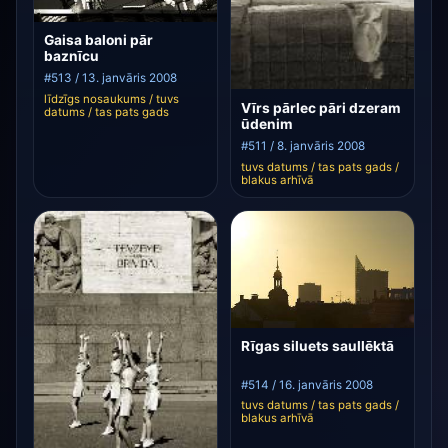
Gaisa baloni pār
baznīcu
#513 / 13. janvāris 2008
līdzīgs nosaukums / tuvs
Vīrs pārlec pāri dzeram
datums / tas pats gads
ūdenim
#511 / 8. janvāris 2008
tuvs datums / tas pats gads /
blakus arhīvā
Rīgas siluets saullēktā
#514 / 16. janvāris 2008
tuvs datums / tas pats gads /
blakus arhīvā