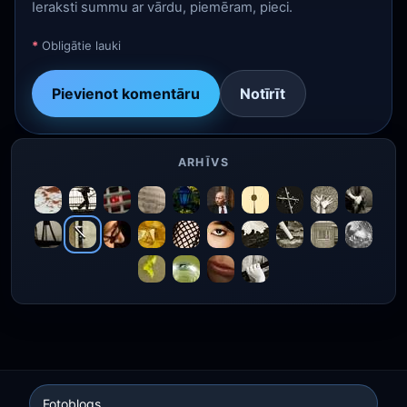
Ieraksti summu ar vārdu, piemēram, pieci.
*
Obligātie lauki
Pievienot komentāru
Notīrīt
ARHĪVS
Fotoblogs