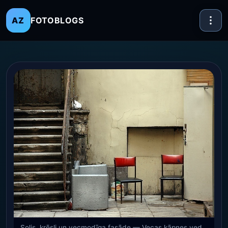
FOTOBLOGS
AZ
Solis, krēsli un vecmodīga fasāde — Vecas kāpnes ved