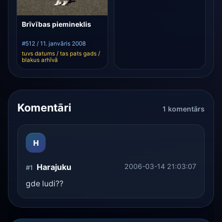
Brīvības piemineklis
#512 / 11. janvāris 2008
tuvs datums / tas pats gads /
blakus arhīvā
Komentāri
1 komentārs
H
Harajuku
2006-03-14 21:03:07
#1
gde ludi??