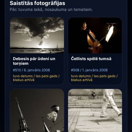
Saistītās fotogrāfijas
Pēc tuvuma laikā, nosaukuma un tematiem.
Debesis pār ūdeni un
Čellists spēlē tumsā
torņiem
#510 / 6. janvāris 2008
#508 / 1. janvāris 2008
tuvs datums / tas pats gads /
tuvs datums / tas pats gads /
blakus arhīvā
blakus arhīvā