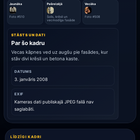
Jaunāka
Pašreizējā
Vecāka
Foto #510
Solis, krēsli un
Foto #508
vecmodīga fasāde
STĀSTS UN DATI
Par šo kadru
Vecas kāpnes ved uz augšu pie fasādes, kur
stāv divi krēsli un betona kaste.
DATUMS
3. janvāris 2008
EXIF
Kameras dati publiskajā JPEG failā nav
saglabāti.
LĪDZĪGI KADRI