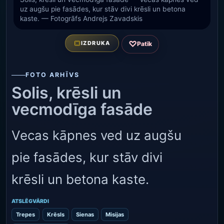
uz augšu pie fasādes, kur stāv divi krēsli un betona
kaste. — Fotogrāfs Andrejs Zavadskis
♡
IZDRUKA
Patīk
FOTO ARHĪVS
Solis, krēsli un
vecmodīga fasāde
Vecas kāpnes ved uz augšu
pie fasādes, kur stāv divi
krēsli un betona kaste.
ATSLĒGVĀRDI
Trepes
Krēsls
Sienas
Misijas