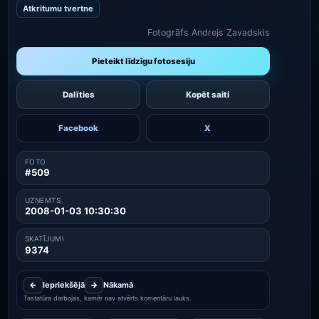
Atkritumu tvertne
Fotogrāfs Andrejs Zavadskis
Pieteikt līdzīgu fotosesiju
Dalīties
Kopēt saiti
Facebook
X
FOTO
#509
UZŅEMTS
2008-01-03 10:30:30
SKATĪJUMI
9374
←
Iepriekšējā
→
Nākamā
Tastatūra darbojas, kamēr nav atvērts komentāru lauks.