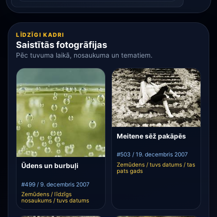
LĪDZĪGI KADRI
Saistītās fotogrāfijas
Pēc tuvuma laikā, nosaukuma un tematiem.
Meitene sēž pakāpēs
#503 / 19. decembris 2007
Zemūdens / tuvs datums / tas
Ūdens un burbuļi
pats gads
#499 / 9. decembris 2007
Zemūdens / līdzīgs
nosaukums / tuvs datums