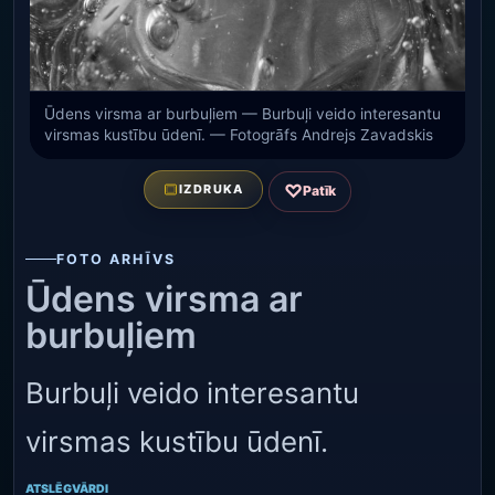
Ūdens virsma ar burbuļiem — Burbuļi veido interesantu
virsmas kustību ūdenī. — Fotogrāfs Andrejs Zavadskis
♡
IZDRUKA
Patīk
FOTO ARHĪVS
Ūdens virsma ar
burbuļiem
Burbuļi veido interesantu
virsmas kustību ūdenī.
ATSLĒGVĀRDI