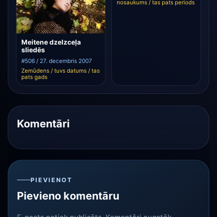
nosaukums / tas pats periods
Meitene dzelzceļa
sliedēs
#506 / 27. decembris 2007
Zemūdens / tuvs datums / tas
pats gads
Komentāri
PIEVIENOT
Pievieno komentāru