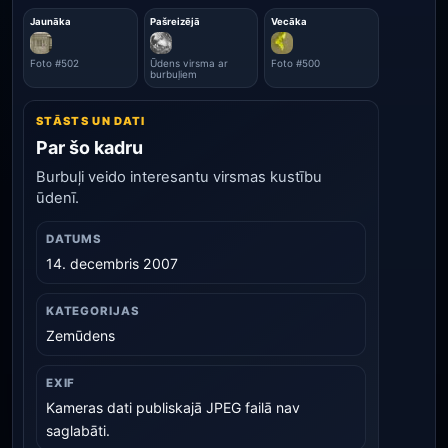
Jaunāka
Pašreizējā
Vecāka
Foto #502
Ūdens virsma ar
Foto #500
burbuļiem
STĀSTS UN DATI
Par šo kadru
Burbuļi veido interesantu virsmas kustību
ūdenī.
DATUMS
14. decembris 2007
KATEGORIJAS
Zemūdens
EXIF
Kameras dati publiskajā JPEG failā nav
saglabāti.