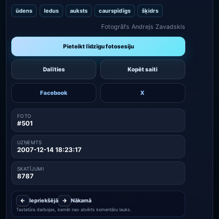
ūdens
ledus
auksts
caurspīdīgs
šķidrs
Fotogrāfs Andrejs Zavadskis
Pieteikt līdzīgu fotosesiju
Dalīties
Kopēt saiti
Facebook
X
FOTO
#501
UZŅEMTS
2007-12-14 18:23:17
SKATĪJUMI
8787
←
Iepriekšējā
→
Nākamā
Tastatūra darbojas, kamēr nav atvērts komentāru lauks.