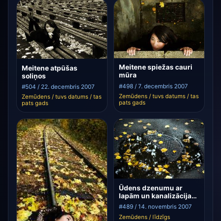
Meitene spiežas cauri
Meitene atpūšas
mūra
soliņos
#498 / 7. decembris 2007
#504 / 22. decembris 2007
Zemūdens / tuvs datums / tas
Zemūdens / tuvs datums / tas
pats gads
pats gads
Ūdens dzenumu ar
lapām un kanalizācijas
vāku
#489 / 14. novembris 2007
Zemūdens / līdzīgs