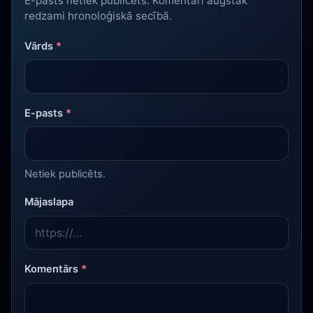
E-pasts netiek publicēts. Komentāri augstāk
redzami hronoloģiskā secībā.
Vārds
*
E-pasts
*
Netiek publicēts.
Mājaslapa
Komentārs
*