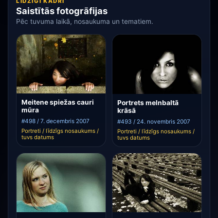
LĪDZĪGI KADRI
Saistītās fotogrāfijas
Pēc tuvuma laikā, nosaukuma un tematiem.
Meitene spiežas cauri
Portrets melnbaltā
mūra
krāsā
#498 / 7. decembris 2007
#493 / 24. novembris 2007
Portreti / līdzīgs nosaukums /
Portreti / līdzīgs nosaukums /
tuvs datums
tuvs datums