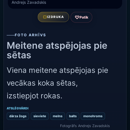
Andrejs Zavadskis
♡
IZDRUKA
Patīk
FOTO ARHĪVS
Meitene atspējojas pie
sētas
Viena meitene atspējojas pie
vecākas koka sētas,
izstiepjot rokas.
ATSLĒGVĀRDI
dārza žogs
sieviete
melns
balts
monohroms
Fotogrāfs Andrejs Zavadskis