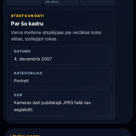
pie sētas
STĀSTS UN DATI
Par šo kadru
Viena meitene atspējojas pie vecākas koka
sētas, izstiepjot rokas.
DATUMS
4. decembris 2007
KATEGORIJAS
Portreti
EXIF
Kameras dati publiskajā JPEG failā nav
saglabāti.