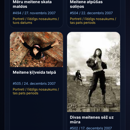
Mēru meitene skata
Meitene atpūšas
maldos
soliņos
#494 / 27. novembris 2007
#504 / 22. decembris 2007
Portreti / līdzīgs nosaukums /
Portreti / līdzīgs nosaukums /
tuvs datums
tas pats periods
Meitene ķīļveida telpā
#505 / 24. decembris 2007
Portreti / līdzīgs nosaukums /
tas pats periods
Divas meitenes sēž uz
mūra
#502 / 17. decembris 2007