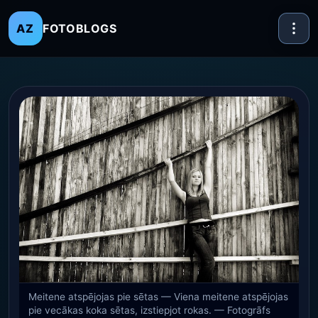
FOTOBLOGS
AZ
Meitene atspējojas pie sētas — Viena meitene atspējojas
pie vecākas koka sētas, izstiepjot rokas. — Fotogrāfs