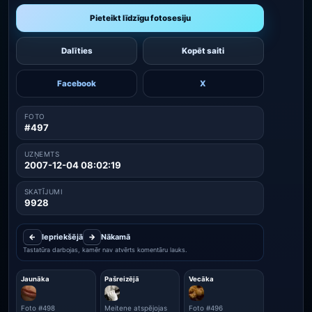
Pieteikt līdzīgu fotosesiju
Dalīties
Kopēt saiti
Facebook
X
FOTO
#497
UZŅEMTS
2007-12-04 08:02:19
SKATĪJUMI
9928
←
Iepriekšējā
→
Nākamā
Tastatūra darbojas, kamēr nav atvērts komentāru lauks.
Jaunāka
Pašreizējā
Vecāka
Foto #498
Meitene atspējojas
Foto #496