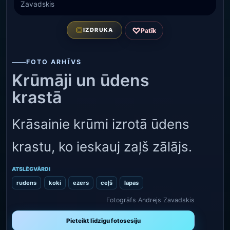
Zavadskis
♡
IZDRUKA
Patīk
FOTO ARHĪVS
Krūmāji un ūdens
krastā
Krāsainie krūmi izrotā ūdens
krastu, ko ieskauj zaļš zālājs.
ATSLĒGVĀRDI
rudens
koki
ezers
ceļš
lapas
Fotogrāfs Andrejs Zavadskis
Pieteikt līdzīgu fotosesiju