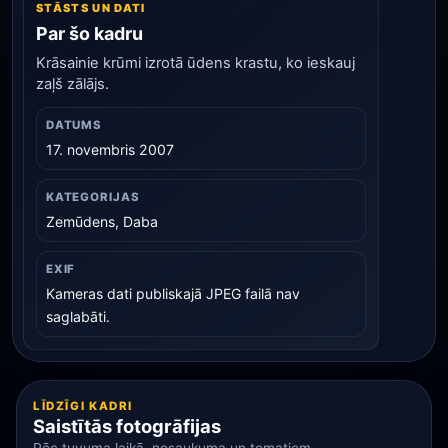
STĀSTS UN DATI
Par šo kadru
Krāsainie krūmi izrotā ūdens krastu, ko ieskauj
zaļš zālājs.
DATUMS
17. novembris 2007
KATEGORIJAS
Zemūdens, Daba
EXIF
Kameras dati publiskajā JPEG failā nav
saglabāti.
LĪDZĪGI KADRI
Saistītās fotogrāfijas