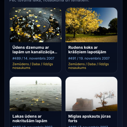
Pēc tuvuma laikā, nosaukuma un tematiem.
Ūdens dzenumu ar
Rudens koks ar
lapām un kanalizācijas
krāšņiem lapotājām
vāku
#489 / 14. novembris 2007
#491 / 19. novembris 2007
Zemūdens / Daba / līdzīgs
Zemūdens / Daba / līdzīgs
nosaukums
nosaukums
Lakas ūdens ar
Miglas apskauts jūras
nokritušām lapām
forts