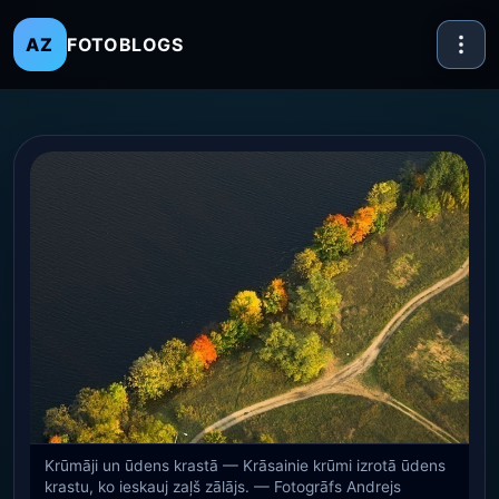
FOTOBLOGS
AZ
Krūmāji un ūdens krastā — Krāsainie krūmi izrotā ūdens
krastu, ko ieskauj zaļš zālājs. — Fotogrāfs Andrejs