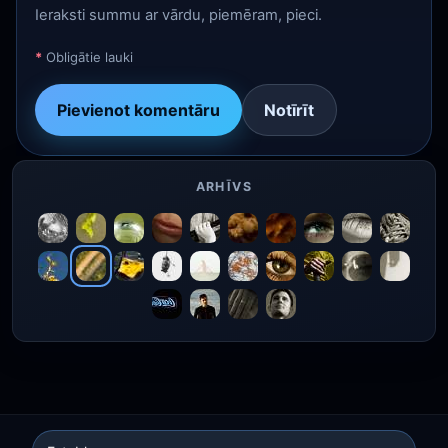
Ieraksti summu ar vārdu, piemēram, pieci.
*
Obligātie lauki
Pievienot komentāru
Notīrīt
ARHĪVS