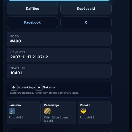
Dalīties
Kopēt saiti
Facebook
X
FOTO
#490
UZŅEMTS
2007-11-17 21:37:12
SKATĪJUMI
10491
←
Iepriekšējā
→
Nākamā
Tastatūra darbojas, kamēr nav atvērts komentāru lauks.
Jaunāka
Pašreizējā
Vecāka
Foto #491
Krūmāji un ūdens
Foto #489
krastā