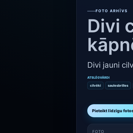
FOTO ARHĪVS
Divi 
kāp
Divi jauni ci
ATSLĒGVĀRDI
cilvēki
saulesbrilles
Pieteikt līdzīgu foto
FOTO