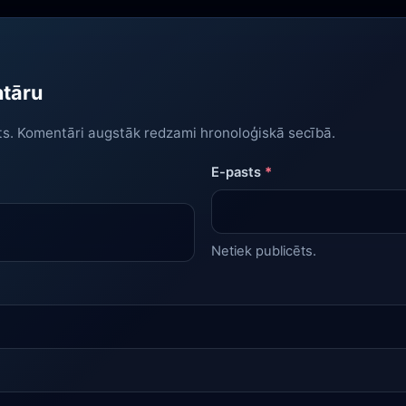
ntāru
ts. Komentāri augstāk redzami hronoloģiskā secībā.
E-pasts
*
Netiek publicēts.