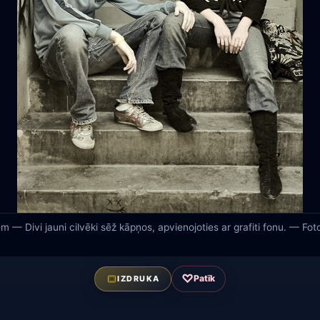
ēm — Divi jauni cilvēki sēž kāpņos, apvienojoties ar grafiti fonu. — Fo
♡
Patīk
IZDRUKA