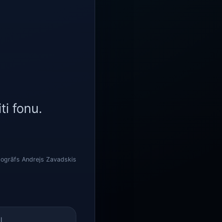
ti fonu.
togrāfs Andrejs Zavadskis
I