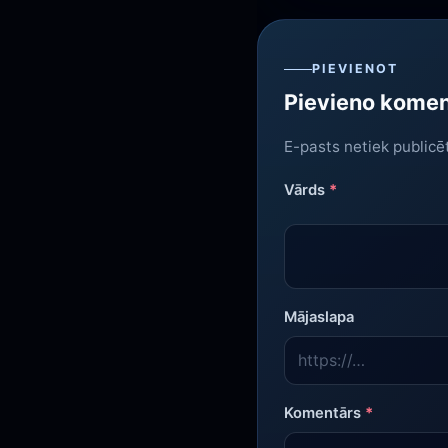
PIEVIENOT
Pievieno kome
E-pasts netiek publicē
Vārds
*
Mājaslapa
Komentārs
*