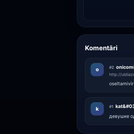
Komentāri
onicom
#2
o
http://uldia
oseltamivi
kat&#0
#1
k
девушке од