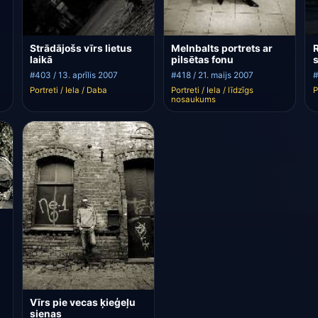
Strādājošs vīrs lietus
Melnbalts portrets ar
R
laikā
pilsētas fonu
s
#403 / 13. aprīlis 2007
#418 / 21. maijs 2007
#
Portreti / Iela / Daba
Portreti / Iela / līdzīgs
P
nosaukums
Vīrs pie vecas ķieģeļu
sienas