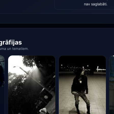
nav saglabāti.
grāfijas
kuma un tematiem.