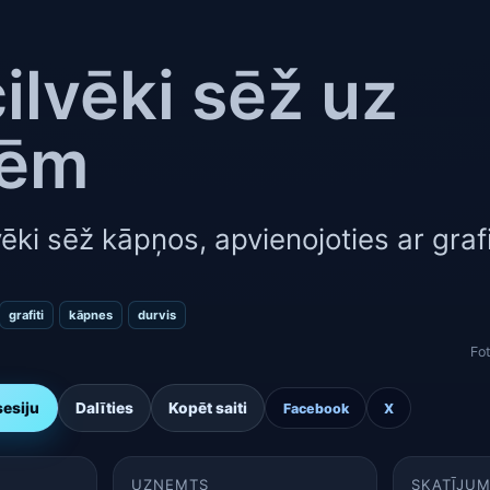
cilvēki sēž uz
nēm
lvēki sēž kāpņos, apvienojoties ar grafi
grafiti
kāpnes
durvis
Fo
sesiju
Dalīties
Kopēt saiti
Facebook
X
UZŅEMTS
SKATĪJUM