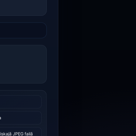
a
iskajā JPEG failā