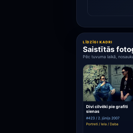
LĪDZĪGI KADRI
Saistītās foto
Pēc tuvuma laikā, nosau
Divi cilvēki pie grafiti
sienas
#423 / 2. jūnijs 2007
Portreti / Iela / Daba