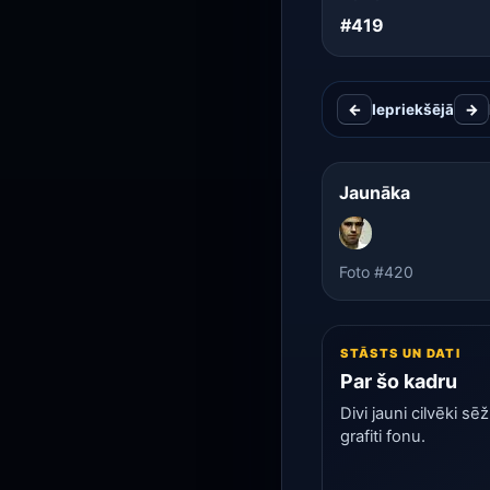
#419
←
Iepriekšējā
→
Jaunāka
Foto #420
STĀSTS UN DATI
Par šo kadru
Divi jauni cilvēki s
grafiti fonu.