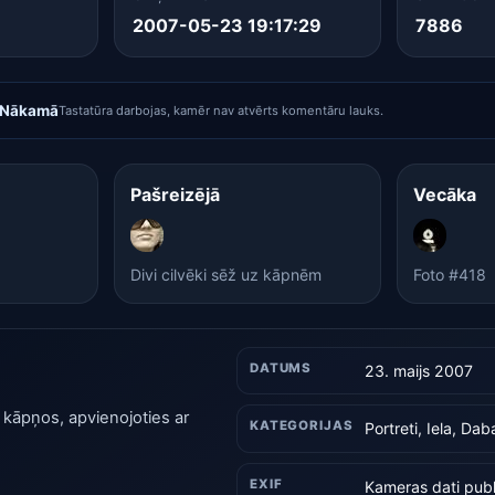
2007-05-23 19:17:29
7886
Nākamā
Tastatūra darbojas, kamēr nav atvērts komentāru lauks.
Pašreizējā
Vecāka
Divi cilvēki sēž uz kāpnēm
Foto #418
DATUMS
23. maijs 2007
ēž kāpņos, apvienojoties ar
KATEGORIJAS
Portreti, Iela, Dab
EXIF
Kameras dati publ