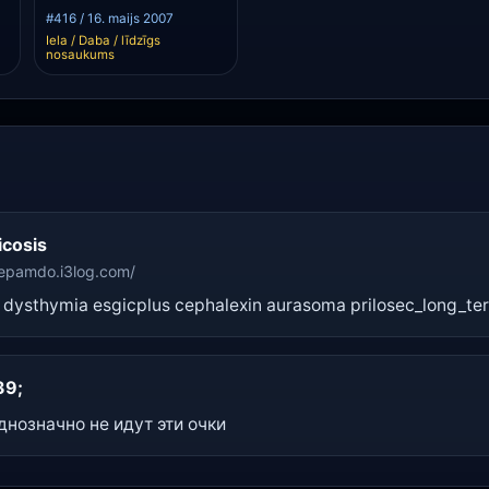
#416 / 16. maijs 2007
Iela / Daba / līdzīgs
nosaukums
icosis
zepamdo.i3log.com/
r dysthymia esgicplus cephalexin aurasoma prilosec_long_t
39;
нозначно не идут эти очки