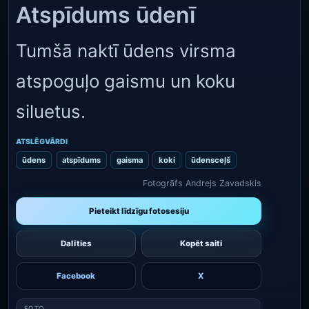
Atspīdums ūdenī
Tumšā naktī ūdens virsma
atspoguļo gaismu un koku
siluetus.
ATSLĒGVĀRDI
ūdens
atspīdums
gaisma
koki
ūdensceļš
Fotogrāfs Andrejs Zavadskis
Pieteikt līdzīgu fotosesiju
Dalīties
Kopēt saiti
Facebook
X
FOTO