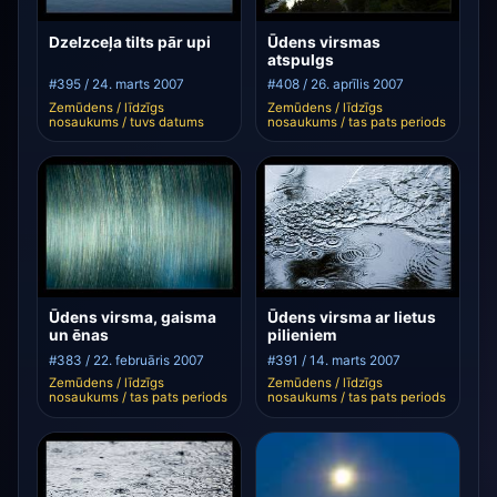
Dzelzceļa tilts pār upi
Ūdens virsmas
atspulgs
#395 / 24. marts 2007
#408 / 26. aprīlis 2007
Zemūdens / līdzīgs
Zemūdens / līdzīgs
nosaukums / tuvs datums
nosaukums / tas pats periods
Ūdens virsma, gaisma
Ūdens virsma ar lietus
un ēnas
pilieniem
#383 / 22. februāris 2007
#391 / 14. marts 2007
Zemūdens / līdzīgs
Zemūdens / līdzīgs
nosaukums / tas pats periods
nosaukums / tas pats periods