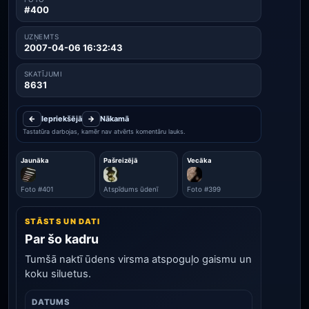
#400
UZŅEMTS
2007-04-06 16:32:43
SKATĪJUMI
8631
←
Iepriekšējā
→
Nākamā
Tastatūra darbojas, kamēr nav atvērts komentāru lauks.
Jaunāka
Pašreizējā
Vecāka
Foto #401
Atspīdums ūdenī
Foto #399
STĀSTS UN DATI
Par šo kadru
Tumšā naktī ūdens virsma atspoguļo gaismu un
koku siluetus.
DATUMS