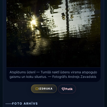
Atspīdums ūdenī — Tumšā naktī ūdens virsma atspoguļo
gaismu un koku siluetus. — Fotogrāfs Andrejs Zavadskis
♡
IZDRUKA
Patīk
FOTO ARHĪVS