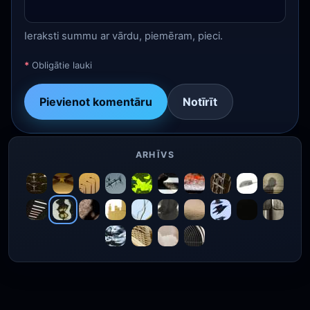
Ieraksti summu ar vārdu, piemēram, pieci.
*
Obligātie lauki
Pievienot komentāru
Notīrīt
ARHĪVS