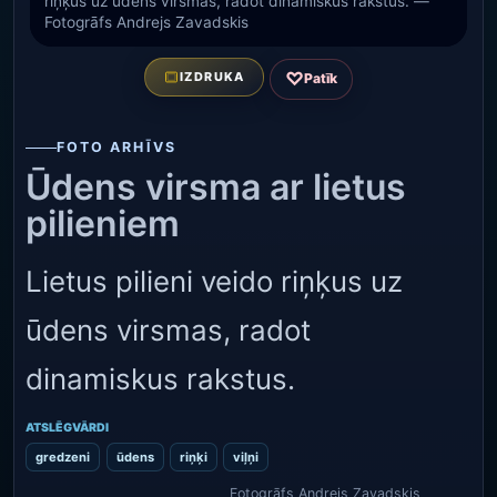
riņķus uz ūdens virsmas, radot dinamiskus rakstus. —
Fotogrāfs Andrejs Zavadskis
♡
IZDRUKA
Patīk
FOTO ARHĪVS
Ūdens virsma ar lietus
pilieniem
Lietus pilieni veido riņķus uz
ūdens virsmas, radot
dinamiskus rakstus.
ATSLĒGVĀRDI
gredzeni
ūdens
riņķi
viļņi
Fotogrāfs Andrejs Zavadskis