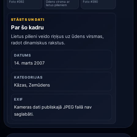
Foto #392
Ūdens virsma ar
Foto #390
lietus pilieniem
STĀSTS UN DATI
Par šo kadru
Lietus pilieni veido riņķus uz ūdens virsmas,
radot dinamiskus rakstus.
DATUMS
14. marts 2007
KATEGORIJAS
Kāzas, Zemūdens
EXIF
Kameras dati publiskajā JPEG failā nav
saglabāti.