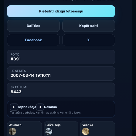
Pieteikt līdzīgu fotosesiju
Dalīties
Kopēt saiti
Facebook
X
FOTO
#391
UZŅEMTS
2007-03-14 19:10:11
SKATĪJUMI
8443
←
Iepriekšējā
→
Nākamā
Tastatūra darbojas, kamēr nav atvērts komentāru lauks.
Jaunāka
Pašreizējā
Vecāka