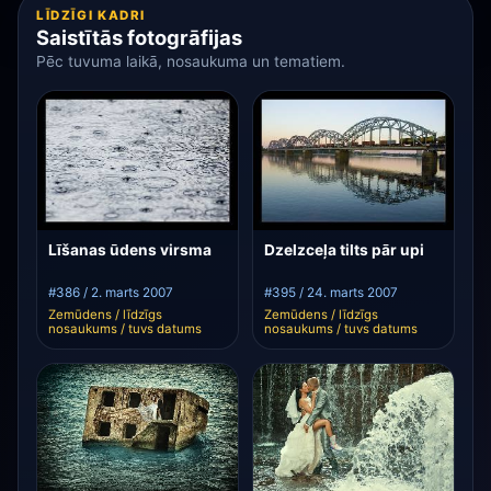
LĪDZĪGI KADRI
Saistītās fotogrāfijas
Pēc tuvuma laikā, nosaukuma un tematiem.
Līšanas ūdens virsma
Dzelzceļa tilts pār upi
#386 / 2. marts 2007
#395 / 24. marts 2007
Zemūdens / līdzīgs
Zemūdens / līdzīgs
nosaukums / tuvs datums
nosaukums / tuvs datums