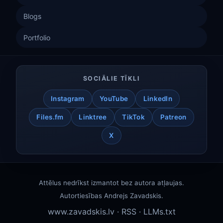
Blogs
Portfolio
SOCIĀLIE TĪKLI
Instagram
YouTube
LinkedIn
Files.fm
Linktree
TikTok
Patreon
X
Attēlus nedrīkst izmantot bez autora atļaujas.
Autortiesības
Andrejs Zavadskis
.
www.zavadskis.lv
·
RSS
·
LLMs.txt