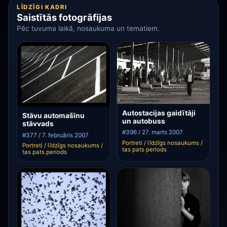
LĪDZĪGI KADRI
Saistītās fotogrāfijas
Pēc tuvuma laikā, nosaukuma un tematiem.
Autostacijas gaidītāji
Stāvu automašīnu
un autobuss
stāvvads
#396 / 27. marts 2007
#377 / 7. februāris 2007
Portreti / līdzīgs nosaukums /
Portreti / līdzīgs nosaukums /
tas pats periods
tas pats periods