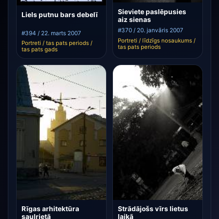
Sieviete paslēpusies
Liels putnu bars debelī
aiz sienas
#370 / 20. janvāris 2007
#394 / 22. marts 2007
Portreti / līdzīgs nosaukums /
Portreti / tas pats periods /
tas pats periods
tas pats gads
Rīgas arhitektūra
Strādājošs vīrs lietus
saulrietā
laikā