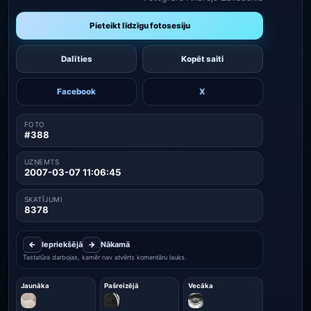
Pieteikt līdzīgu fotosesiju
Dalīties
Kopēt saiti
Facebook
X
FOTO
#388
UZŅEMTS
2007-03-07 11:06:45
SKATĪJUMI
8378
←
Iepriekšējā
→
Nākamā
Tastatūra darbojas, kamēr nav atvērts komentāru lauks.
Jaunāka
Pašreizējā
Vecāka