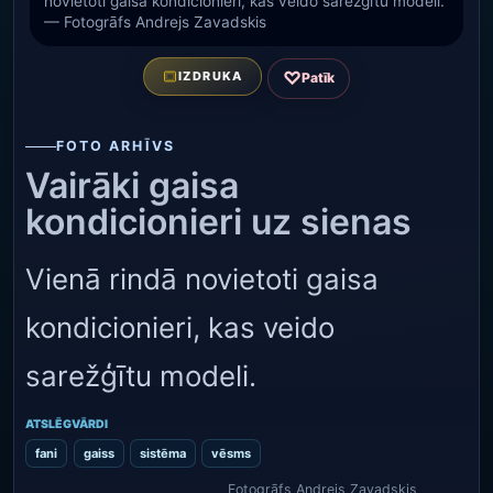
novietoti gaisa kondicionieri, kas veido sarežģītu modeli.
— Fotogrāfs Andrejs Zavadskis
♡
IZDRUKA
Patīk
FOTO ARHĪVS
Vairāki gaisa
kondicionieri uz sienas
Vienā rindā novietoti gaisa
kondicionieri, kas veido
sarežģītu modeli.
ATSLĒGVĀRDI
fani
gaiss
sistēma
vēsms
Fotogrāfs Andrejs Zavadskis