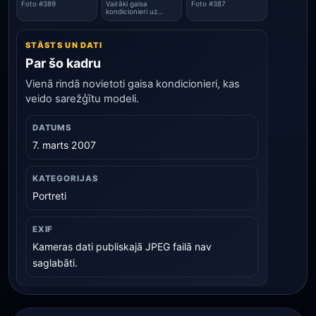
Foto #389
Vairāki gaisa
Foto #387
kondicionieri uz
sienas
STĀSTS UN DATI
Par šo kadru
Vienā rindā novietoti gaisa kondicionieri, kas
veido sarežģītu modeli.
DATUMS
7. marts 2007
KATEGORIJAS
Portreti
EXIF
Kameras dati publiskajā JPEG failā nav
saglabāti.