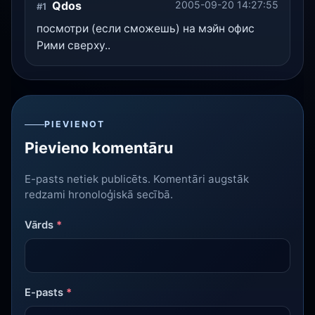
Qdos
2005-09-20 14:27:55
#1
посмотри (если сможешь) на мэйн офис
Рими сверху..
PIEVIENOT
Pievieno komentāru
E-pasts netiek publicēts. Komentāri augstāk
redzami hronoloģiskā secībā.
Vārds
*
E-pasts
*