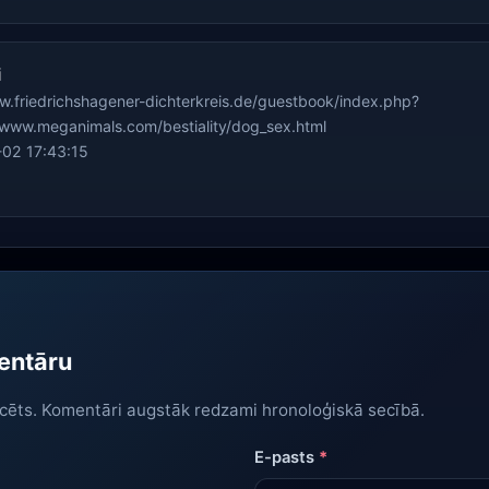
i
w.friedrichshagener-dichterkreis.de/guestbook/index.php?
/www.meganimals.com/bestiality/dog_sex.html
02 17:43:15
entāru
icēts. Komentāri augstāk redzami hronoloģiskā secībā.
E-pasts
*