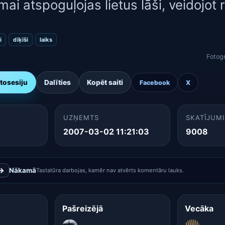
ai atspoguļojas lietus lāši, veidojot r
i
dīķīši
laiks
Fotog
otosesiju
Dalīties
Kopēt saiti
Facebook
X
UZŅEMTS
SKATĪJUMI
2007-03-02 11:21:03
9008
→
Nākamā
Tastatūra darbojas, kamēr nav atvērts komentāru lauks.
Pašreizējā
Vecāka