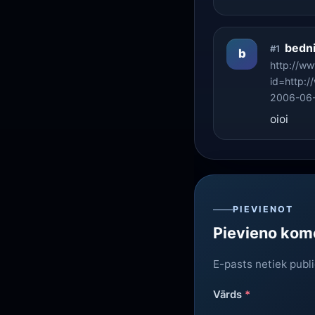
bedn
#1
b
http://ww
id=http:/
2006-06-
oioi
PIEVIENOT
Pievieno kom
E-pasts netiek publ
Vārds
*