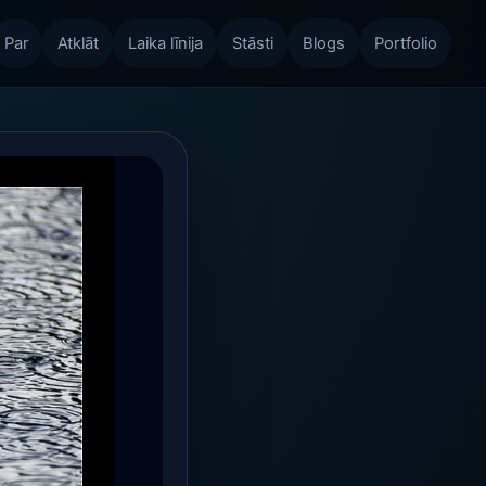
Par
Atklāt
Laika līnija
Stāsti
Blogs
Portfolio