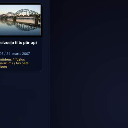
elzceļa tilts pār upi
95 / 24. marts 2007
mūdens / līdzīgs
saukums / tas pats
riods