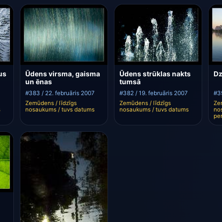
us
Ūdens virsma, gaisma
Ūdens strūklas nakts
Dz
un ēnas
tumsā
#383 / 22. februāris 2007
#382 / 19. februāris 2007
#3
Zemūdens / līdzīgs
Zemūdens / līdzīgs
Ze
s
nosaukums / tuvs datums
nosaukums / tuvs datums
no
pe