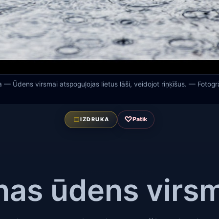
— Ūdens virsmai atspoguļojas lietus lāši, veidojot riņķīšus. — Fotogr
♡
Patīk
IZDRUKA
S
nas ūdens virs