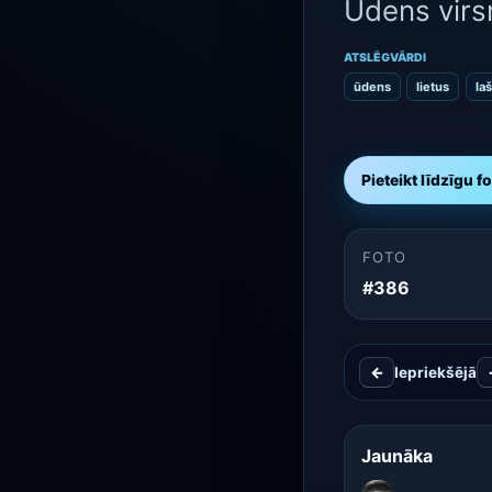
Ūdens virsm
ATSLĒGVĀRDI
ūdens
lietus
laš
Pieteikt līdzīgu f
FOTO
#386
←
Iepriekšējā
Jaunāka