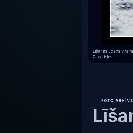
Līšanas ūdens virsma 
Zavadskis
FOTO ARHĪV
Līša