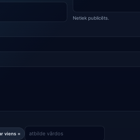
Netiek publicēts.
ar viens =