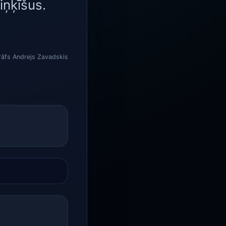
iņķīšus.
rāfs Andrejs Zavadskis