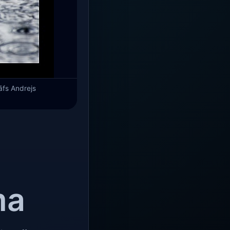
āfs Andrejs
ma