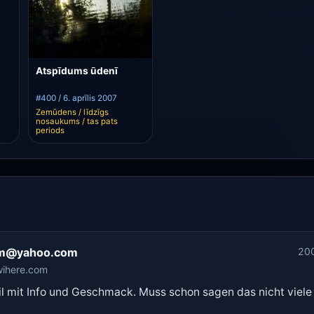
Atspīdums ūdenī
#400 / 6. aprīlis 2007
Zemūdens / līdzīgs
nosaukums / tas pats
periods
m@yahoo.com
20
wihere.com
il mit Info und Geschmack. Muss schon sagen das nicht viele