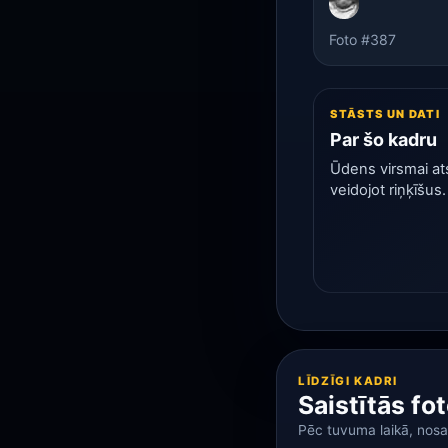
Foto #387
STĀSTS UN DATI
Par šo kadru
Ūdens virsmai ats
veidojot riņķīšus.
LĪDZĪGI KADRI
Saistītās fo
Pēc tuvuma laikā, nos