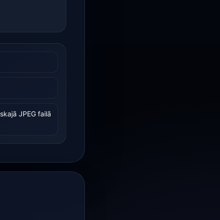
skajā JPEG failā