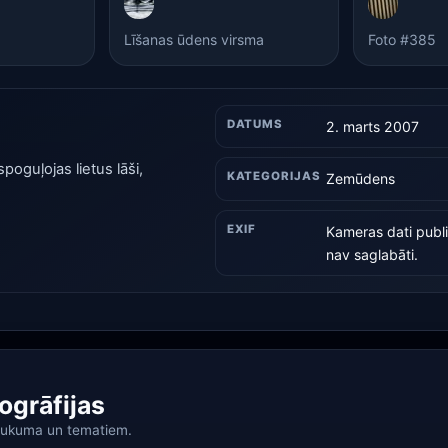
Līšanas ūdens virsma
Foto #385
DATUMS
2. marts 2007
poguļojas lietus lāši,
KATEGORIJAS
Zemūdens
EXIF
Kameras dati publi
nav saglabāti.
togrāfijas
aukuma un tematiem.