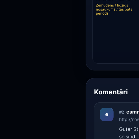
Zemūdens / līdzīgs
nosaukums / tas pats
periods
Komentāri
esm
#2
e
http://no
Guter St
so sind.