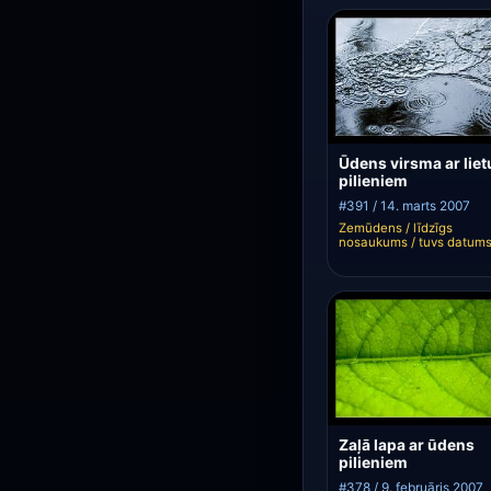
Ūdens virsma ar liet
pilieniem
#391 / 14. marts 2007
Zemūdens / līdzīgs
nosaukums / tuvs datum
Zaļā lapa ar ūdens
pilieniem
#378 / 9. februāris 2007