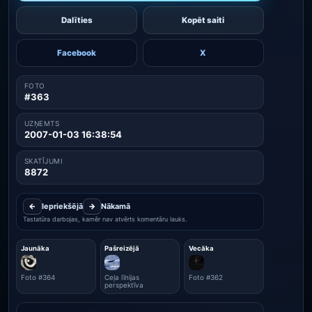
Dalīties
Kopēt saiti
Facebook
X
FOTO
#363
UZŅEMTS
2007-01-03 16:38:54
SKATĪJUMI
8872
←
Iepriekšējā
→
Nākamā
Tastatūra darbojas, kamēr nav atvērts komentāru lauks.
Jaunāka
Pašreizējā
Vecāka
Foto #364
Ceļa līnijas
Foto #362
perspektīva