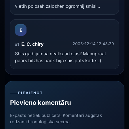
v etih polosah zalozhen ogromnij smisl...
E
E. C. chiry
2005-12-14 12:43:29
#1
Shis gadiijumaa neatkaartojas? Manupraat
paars bilzhas back bija shis pats kadrs ;)
PIEVIENOT
Pievieno komentāru
E-pasts netiek publicēts. Komentāri augstāk
redzami hronoloģiskā secībā.