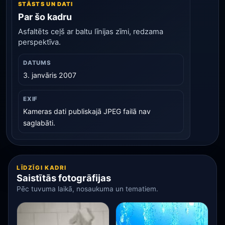
STĀSTS UN DATI
Par šo kadru
Asfaltēts ceļš ar baltu līnijas zīmi, redzama
perspektīva.
DATUMS
3. janvāris 2007
EXIF
Kameras dati publiskajā JPEG failā nav
saglabāti.
LĪDZĪGI KADRI
Saistītās fotogrāfijas
Pēc tuvuma laikā, nosaukuma un tematiem.