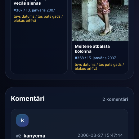
vecās sienas
#367 / 13. janvāris 2007
tuvs datums / tas pats gads /
blakus arhīvā
Meitene atbalsta
kolonnā
#368 / 15. janvāris 2007
tuvs datums / tas pats gads /
blakus arhīvā
Komentāri
2 komentāri
k
kanycma
2006-03-27 15:47:44
#2