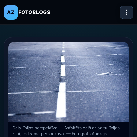
FOTOBLOGS
AZ
Ceļa līnijas perspektīva — Asfaltēts ceļš ar baltu līnijas
zīmi, redzama perspektīva. — Fotogrāfs Andrejs