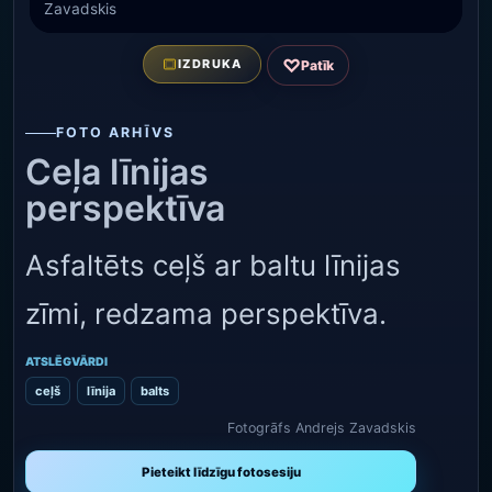
Zavadskis
♡
IZDRUKA
Patīk
FOTO ARHĪVS
Ceļa līnijas
perspektīva
Asfaltēts ceļš ar baltu līnijas
zīmi, redzama perspektīva.
ATSLĒGVĀRDI
ceļš
līnija
balts
Fotogrāfs Andrejs Zavadskis
Pieteikt līdzīgu fotosesiju