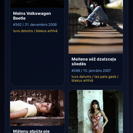
Melns Volkswagen
Beetle
#362 / 31. decembris 2006
tuvs datums / blakus arhīvā
Meitene sēž dzelzceļa
sliedēs
#366 / 10. janvāris 2007
tuvs datums / tas pats gads /
blakus arhīvā
Māteņu atpūta pie