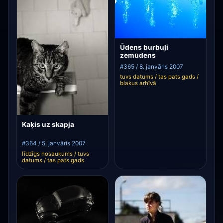
Ūdens burbuļi
zemūdens
#365 / 8. janvāris 2007
tuvs datums / tas pats gads /
blakus arhīvā
Kaķis uz skapja
#364 / 5. janvāris 2007
līdzīgs nosaukums / tuvs
datums / tas pats gads