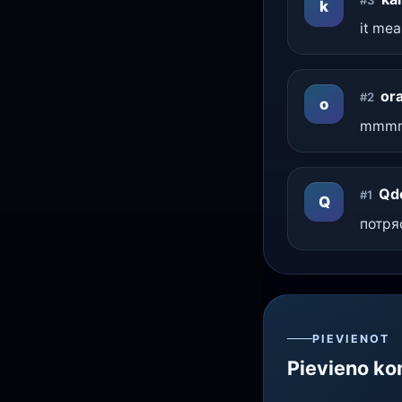
k
it mea
or
#2
o
mmmm..
Qd
#1
Q
потряс
PIEVIENOT
Pievieno k