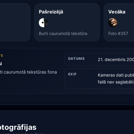
Pašreizējā
Vecāka
Burti caurumotā tekstūra
Foto #357
TI
DATUMS
21. decembris 20
u
ezti caurumotā tekstūras fona
EXIF
Kameras dati publ
failā nav saglabāti
otogrāfijas