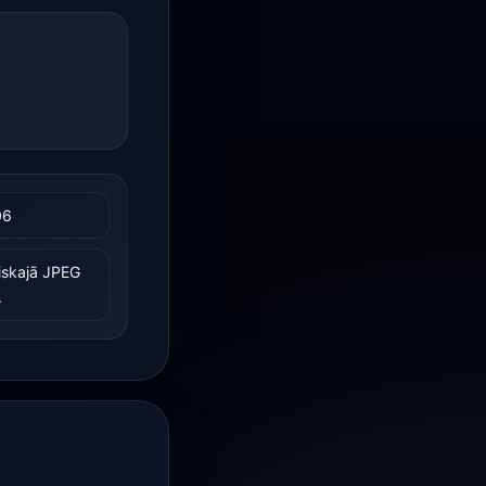
06
iskajā JPEG
.