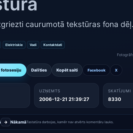
stūra
izgriezti caurumotā tekstūras fona dēļ
Elektriskie
Vadi
Kontaktdati
Fotogrāf
u fotosesiju
Dalīties
Kopēt saiti
Facebook
X
UZŅEMTS
SKATĪJUMI
2006-12-21 21:39:27
8330
ā
→
Nākamā
Tastatūra darbojas, kamēr nav atvērts komentāru lauks.