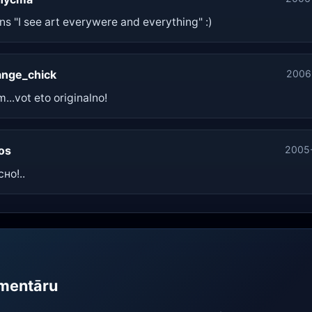
ns "I see art everywere and everything" :)
ange_chick
2006
.vot eto originalno!
os
2005-
но!..
omentāru