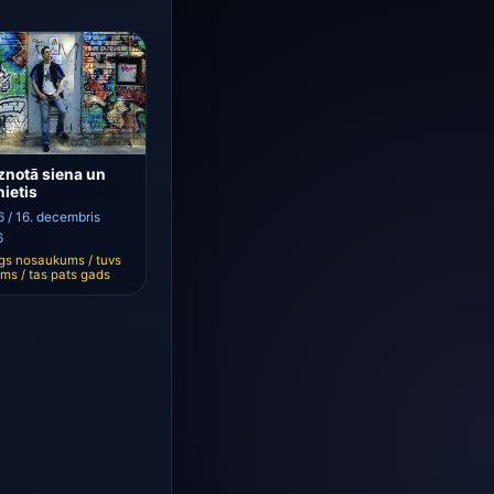
znotā siena un
nietis
 / 16. decembris
6
īgs nosaukums / tuvs
ms / tas pats gads