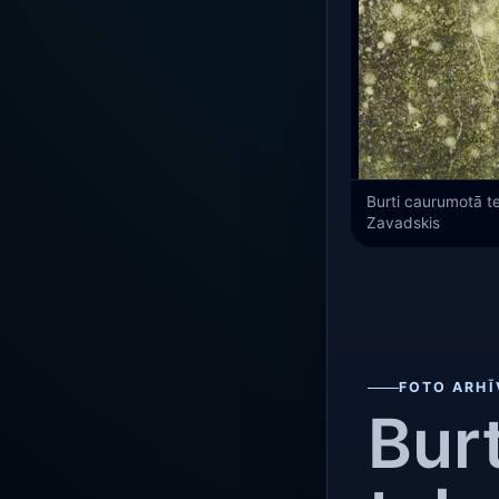
Burti caurumotā te
Zavadskis
FOTO ARHĪ
Bur