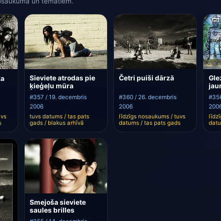
nosaukuma un tematiem.
Sieviete atrodas pie
Četri puiši dārzā
Gle
ka
ķieģeļu mūra
jau
#357 / 19. decembris
#360 / 26. decembris
#356
2006
2006
200
tuvs datums / tas pats
līdzīgs nosaukums / tuvs
līdz
uvs
gads / blakus arhīvā
datums / tas pats gads
datu
s
Smejoša sieviete
saules brilles