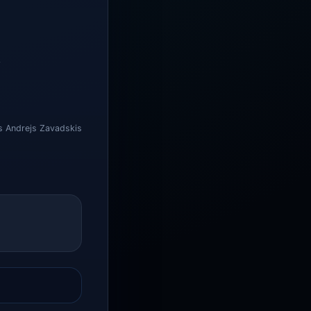
.
s Andrejs Zavadskis