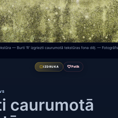
kstūra — Burti 'R' izgriezti caurumotā tekstūras fona dēļ. — Fotogrāf
♡
Patīk
IZDRUKA
VS
ti caurumotā