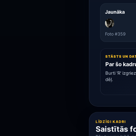
Jaunāka
Foto #359
STĀSTS UN DA
Par šo kadr
Burti 'R' izgri
dēļ.
LĪDZĪGI KADRI
Saistītās f