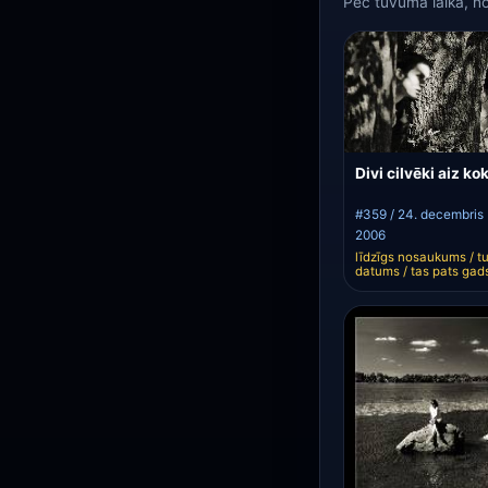
Pēc tuvuma laikā, 
Divi cilvēki aiz ko
#359 / 24. decembris
2006
līdzīgs nosaukums / t
datums / tas pats gad