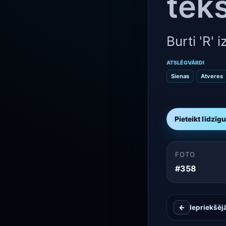
tek
Burti 'R' 
ATSLĒGVĀRDI
Sienas
Atveres
Pieteikt līdzīg
FOTO
#358
←
Iepriekšēj