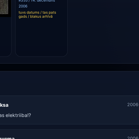
#355 / 14. decembris
2006
tuvs datums / tas pats
gads / blakus arhīvā
eksa
2006
s elektriiba!?
nycma
2006