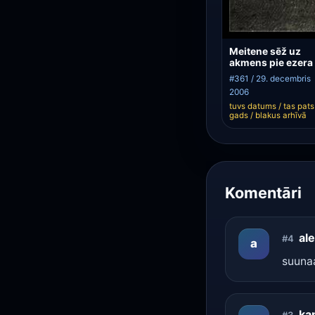
Meitene sēž uz
akmens pie ezera
#361 / 29. decembris
2006
tuvs datums / tas pats
gads / blakus arhīvā
Komentāri
al
#4
a
suunaa
ka
#3