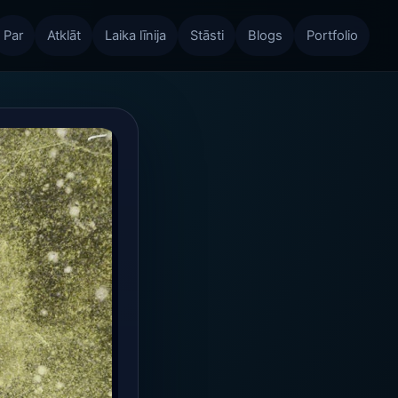
Par
Atklāt
Laika līnija
Stāsti
Blogs
Portfolio