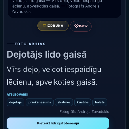
Dejotājs lido gaisā — Vīrs dejo, veicot iespaidīgu
lēcienu, apvelkoties gaisā. — Fotogrāfs Andrejs
Zavadskis
♡
IZDRUKA
Patīk
FOTO ARHĪVS
Dejotājs lido gaisā
Vīrs dejo, veicot iespaidīgu
lēcienu, apvelkoties gaisā.
ATSLĒGVĀRDI
dejotājs
priekšnesums
skatuve
kustība
balets
Fotogrāfs Andrejs Zavadskis
Pieteikt līdzīgu fotosesiju