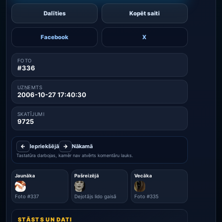
Dalīties
Kopēt saiti
Facebook
X
FOTO
#336
UZŅEMTS
2006-10-27 17:40:30
SKATĪJUMI
9725
←
Iepriekšējā
→
Nākamā
Tastatūra darbojas, kamēr nav atvērts komentāru lauks.
Jaunāka
Pašreizējā
Vecāka
Foto #337
Dejotājs lido gaisā
Foto #335
STĀSTS UN DATI