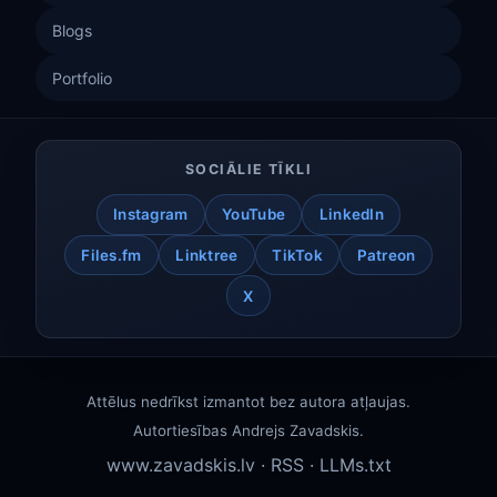
Blogs
Portfolio
SOCIĀLIE TĪKLI
Instagram
YouTube
LinkedIn
Files.fm
Linktree
TikTok
Patreon
X
Attēlus nedrīkst izmantot bez autora atļaujas.
Autortiesības
Andrejs Zavadskis
.
www.zavadskis.lv
·
RSS
·
LLMs.txt