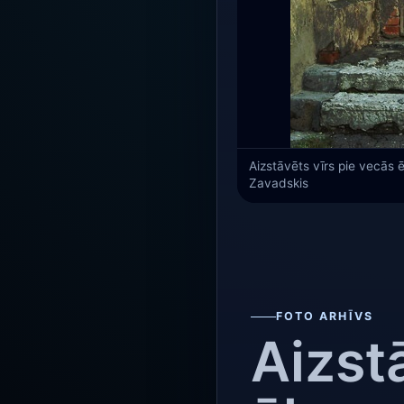
Aizstāvēts vīrs pie vecās 
Zavadskis
FOTO ARHĪVS
Aizst