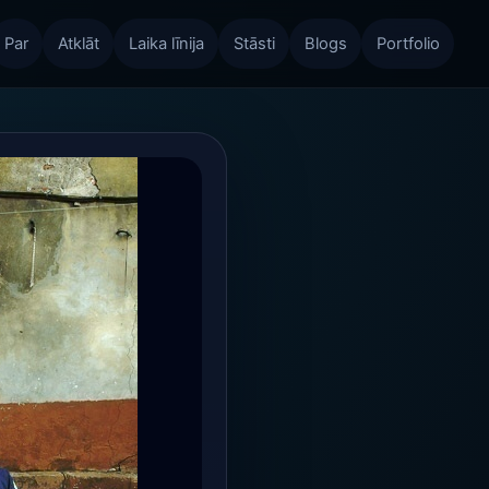
Par
Atklāt
Laika līnija
Stāsti
Blogs
Portfolio