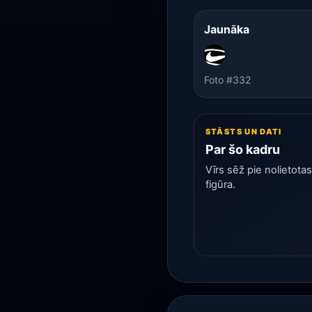
Jaunāka
Foto #332
STĀSTS UN DATI
Par šo kadru
Vīrs sēž pie nolietota
figūra.