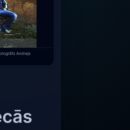
Fotogrāfs Andrejs
ecās