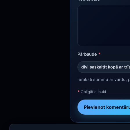
Pārbaude
*
divi saskaitīt kopā ar trī
Ieraksti summu ar vārdu, 
*
Obligātie lauki
Pievienot komentār