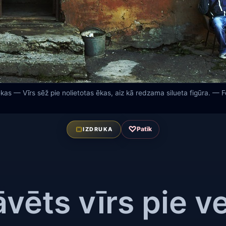
ēkas — Vīrs sēž pie nolietotas ēkas, aiz kā redzama silueta figūra. — 
♡
Patīk
IZDRUKA
āvēts vīrs pie v