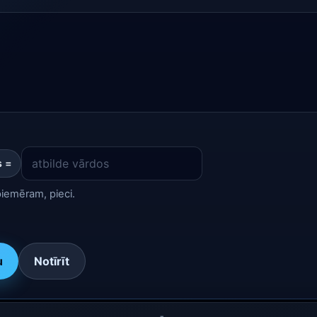
s =
piemēram, pieci.
u
Notīrīt