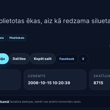
olietotas ēkas, aiz kā redzama silueta
Iela
Pilsētiskais
siju
Dalīties
Kopēt saiti
Facebook
X
UZŅEMTS
SKATĪJU
2006-10-15 10:20:39
8715
ākamā
Tastatūra darbojas, kamēr nav atvērts komentāru lauks.