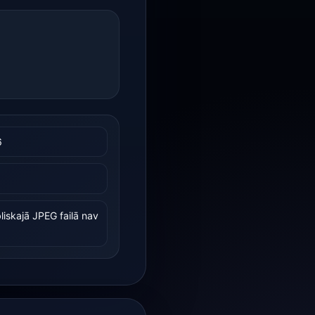
6
iskajā JPEG failā nav