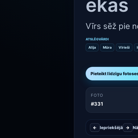
ēkas
Vīrs sēž pie n
ATSLĒGVĀRDI
Alīja
Mūra
Vīrieši
Pieteikt līdzīgu fotose
FOTO
#331
←
Iepriekšējā
→
N