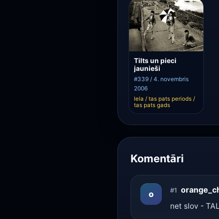
Tilts un pieci
jaunieši
#339 / 4. novembris
2006
Iela / tas pats periods /
tas pats gads
Komentāri
orange_c
#1
o
net slov - T