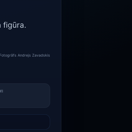
 figūra.
Fotogrāfs Andrejs Zavadskis
MI