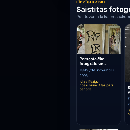
LĪDZĪGI KADRI
Saistītās fotog
Pēc tuvuma laikā, nosaukum
Pamesta ēka,
fotogrāfs un
meitene
#343 / 14. novembris
2006
Iela / līdzīgs
nosaukums / tas pats
S
periods
v
#
2
I
p