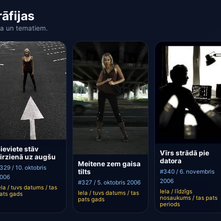
rāfijas
a un tematiem.
ieviete stāv
Vīrs strādā pie
irzienā uz augšu
datora
Meitene zem gaisa
329 / 10. oktobris
tilts
#340 / 6. novembris
006
2006
#327 / 5. oktobris 2006
ela / tuvs datums / tas
Iela / līdzīgs
Iela / tuvs datums / tas
ats gads
nosaukums / tas pats
pats gads
periods