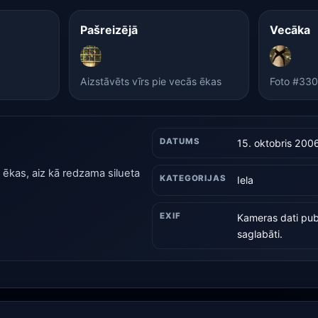
Pašreizējā
Vecāka
Aizstāvēts vīrs pie vecās ēkas
Foto #330
DATUMS
15. oktobris 200
s ēkas, aiz kā redzama silueta
KATEGORIJAS
Iela
EXIF
Kameras dati publ
saglabāti.