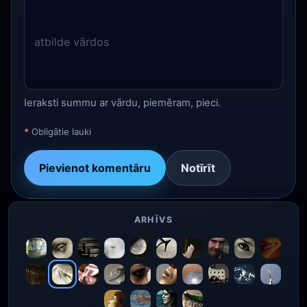
Ieraksti summu ar vārdu, piemēram, pieci.
*
Obligātie lauki
Pievienot komentāru
Notīrīt
ARHĪVS