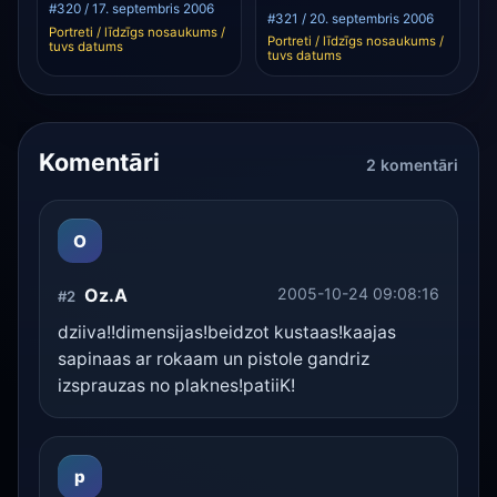
#320 / 17. septembris 2006
#321 / 20. septembris 2006
Portreti / līdzīgs nosaukums /
Portreti / līdzīgs nosaukums /
tuvs datums
tuvs datums
Komentāri
2 komentāri
O
Oz.A
2005-10-24 09:08:16
#2
dziiva!!dimensijas!beidzot kustaas!kaajas
sapinaas ar rokaam un pistole gandriz
izsprauzas no plaknes!patiiK!
p