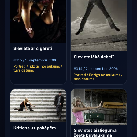
Sieviete ar cigareti
Sieviete lēkā debelī
#315 / 5. septembris 2006
Portreti / līdzīgs nosaukums /
#314 / 2. septembris 2006
tuvs datums
Portreti / līdzīgs nosaukums /
tuvs datums
Kritiens uz pakāpēm
Sievietes aizlieguma
žests būvlaukumā