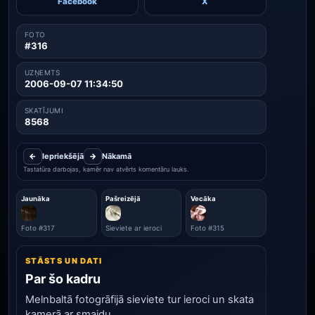
Facebook
X
FOTO
#316
UZŅEMTS
2006-09-07 11:34:50
SKATĪJUMI
8568
←
Iepriekšējā
→
Nākamā
Tastatūra darbojas, kamēr nav atvērts komentāru lauks.
Jaunāka
Pašreizējā
Vecāka
Foto #317
Sieviete ar ieroci
Foto #315
STĀSTS UN DATI
Par šo kadru
Melnbaltā fotogrāfijā sieviete tur ieroci un skata
kamerā ar smaidu.