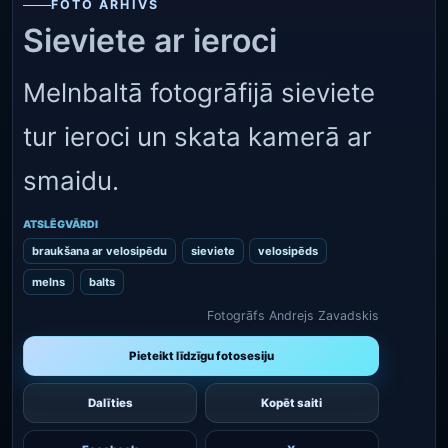
FOTO ARHĪVS
Sieviete ar ieroci
Melnbaltā fotogrāfijā sieviete
tur ieroci un skata kamerā ar
smaidu.
ATSLĒGVĀRDI
braukšana ar velosipēdu
sieviete
velosipēds
melns
balts
Fotogrāfs Andrejs Zavadskis
Pieteikt līdzīgu fotosesiju
Dalīties
Kopēt saiti