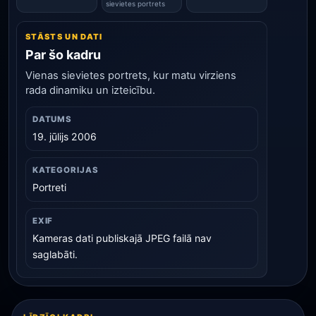
sievietes portrets
STĀSTS UN DATI
Par šo kadru
Vienas sievietes portrets, kur matu virziens
rada dinamiku un izteicību.
DATUMS
19. jūlijs 2006
KATEGORIJAS
Portreti
EXIF
Kameras dati publiskajā JPEG failā nav
saglabāti.