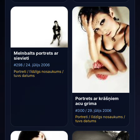
Melnbalts portrets ar
sievieti
#298 / 24. jūlijs 2006
Portreti / līdzīgs nosaukums /
tuvs datums
Portrets ar krāšņiem
acu grima
#300 / 29. jūlijs 2006
Portreti / līdzīgs nosaukums /
tuvs datums