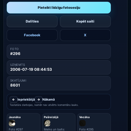
Pieteikt līdzīgu fotosesiju
Dalīties
Kopēt saiti
Facebook
X
FOTO
#296
UZŅEMTS
2006-07-19 08:44:53
SKATĪJUMI
8601
←
Iepriekšējā
→
Nākamā
Tastatūra darbojas, kamēr nav atvērts komentāru lauks.
Jaunāka
Pašreizējā
Vecāka
Foto #297
Melns un balts:
Foto #295