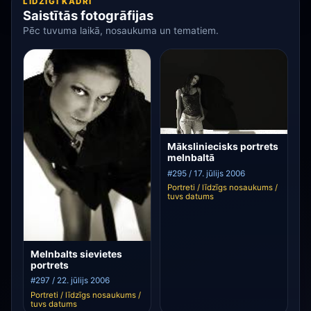
LĪDZĪGI KADRI
Saistītās fotogrāfijas
Pēc tuvuma laikā, nosaukuma un tematiem.
Māksliniecisks portrets
melnbaltā
#295 / 17. jūlijs 2006
Portreti / līdzīgs nosaukums /
tuvs datums
Melnbalts sievietes
portrets
#297 / 22. jūlijs 2006
Portreti / līdzīgs nosaukums /
tuvs datums