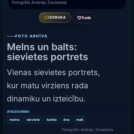
Fotogrāfs Andrejs Zavadskis
♡
IZDRUKA
Patīk
FOTO ARHĪVS
Melns un balts:
sievietes portrets
Vienas sievietes portrets,
kur matu virziens rada
dinamiku un izteicību.
ATSLĒGVĀRDI
melns
sieviete
tumšs
ēna
mati
Fotogrāfs Andrejs Zavadskis