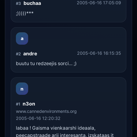
buchaa
2005-06-16 17:05:09
#3
;)))))***
a
andre
2005-06-16 16:15:35
#2
buutu tu redzeejis sorci... ;)
n
n3on
#1
www.cannedenvironments.org
2005-06-16 12:20:32
labaa ! Gaisma vienkaarshi ideaala,
peecapstraade arii interesanta, izskataas it