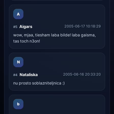
A
Aigars
2005-06-17 10:18:29
#5
wow, mjaa, tiesham laba bilde! laba gaisma,
tas toch n3on!
N
Nataliska
2005-06-16 20:33:20
#4
nu prosto soblazniteljnica :)
b