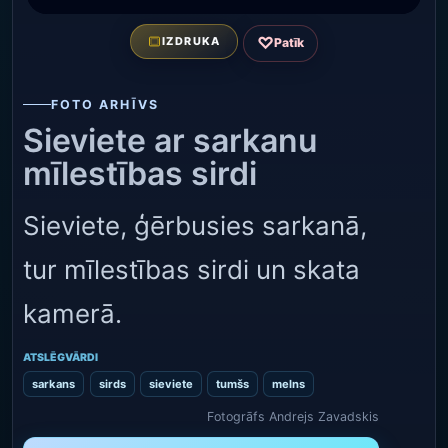
♡
IZDRUKA
Patīk
FOTO ARHĪVS
Sieviete ar sarkanu
mīlestības sirdi
Sieviete, ģērbusies sarkanā,
tur mīlestības sirdi un skata
kamerā.
ATSLĒGVĀRDI
sarkans
sirds
sieviete
tumšs
melns
Fotogrāfs Andrejs Zavadskis