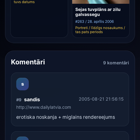
tuvs datums
Sejas tuvplāns ar zilu
galvassegu
#263 / 28. aprīlis 2006
Portreti / līdzīgs nosaukums /
tas pats periods
Komentāri
9 komentāri
s
sandis
2005-08-21 21:56:15
#9
http://www.dailylatvia.com
erotiska noskanja + miglains rendereejums