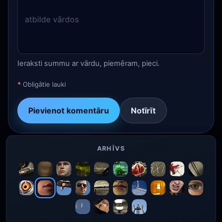
Ieraksti summu ar vārdu, piemēram, pieci.
*
Obligātie lauki
Pievienot komentāru
Notīrīt
ARHĪVS