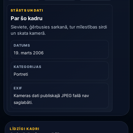
STĀSTS UN DATI
Par šo kadru
Sieviete, ģērbusies sarkanā, tur mīlestības sirdi
un skata kamerā.
DATUMS
19. marts 2006
KATEGORIJAS
Portreti
EXIF
Kameras dati publiskajā JPEG failā nav
saglabāti.
LĪDZĪGI KADRI