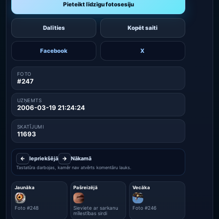
Pieteikt līdzīgu fotosesiju
Dalīties
Kopēt saiti
Facebook
X
FOTO
#247
UZŅEMTS
2006-03-19 21:24:24
SKATĪJUMI
11693
←
Iepriekšējā
→
Nākamā
Tastatūra darbojas, kamēr nav atvērts komentāru lauks.
Jaunāka
Pašreizējā
Vecāka
Foto #248
Sieviete ar sarkanu
Foto #246
mīlestības sirdi