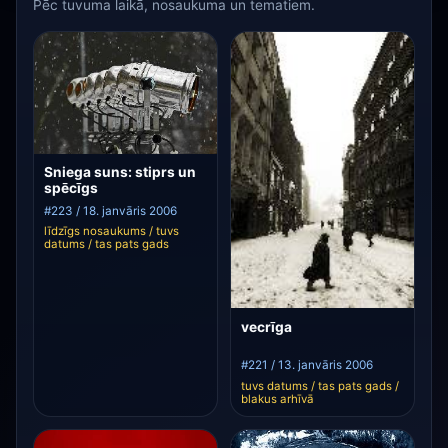
Pēc tuvuma laikā, nosaukuma un tematiem.
Sniega suns: stiprs un
spēcīgs
#223 / 18. janvāris 2006
līdzīgs nosaukums / tuvs
datums / tas pats gads
vecrīga
#221 / 13. janvāris 2006
tuvs datums / tas pats gads /
blakus arhīvā