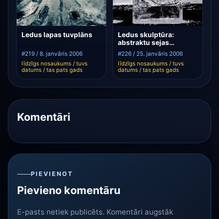
Ledus lapas tuvplāns
Ledus skulptūra:
abstraktu sejas
izteiksme
#219 / 8. janvāris 2006
#226 / 25. janvāris 2006
līdzīgs nosaukums / tuvs
līdzīgs nosaukums / tuvs
datums / tas pats gads
datums / tas pats gads
Komentāri
PIEVIENOT
Pievieno komentāru
E-pasts netiek publicēts. Komentāri augstāk