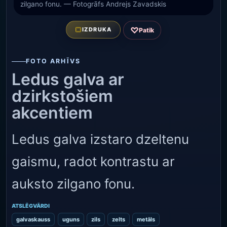
zilgano fonu. — Fotogrāfs Andrejs Zavadskis
♡
IZDRUKA
Patīk
FOTO ARHĪVS
Ledus galva ar
dzirkstošiem
akcentiem
Ledus galva izstaro dzeltenu
gaismu, radot kontrastu ar
auksto zilgano fonu.
ATSLĒGVĀRDI
galvaskauss
uguns
zils
zelts
metāls