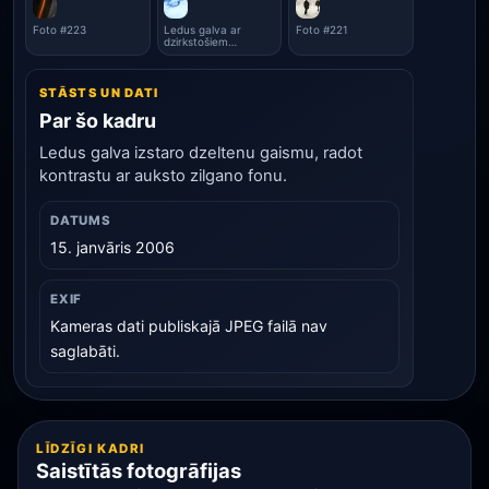
Foto #223
Ledus galva ar
Foto #221
dzirkstošiem
akcentiem
STĀSTS UN DATI
Par šo kadru
Ledus galva izstaro dzeltenu gaismu, radot
kontrastu ar auksto zilgano fonu.
DATUMS
15. janvāris 2006
EXIF
Kameras dati publiskajā JPEG failā nav
saglabāti.
LĪDZĪGI KADRI
Saistītās fotogrāfijas