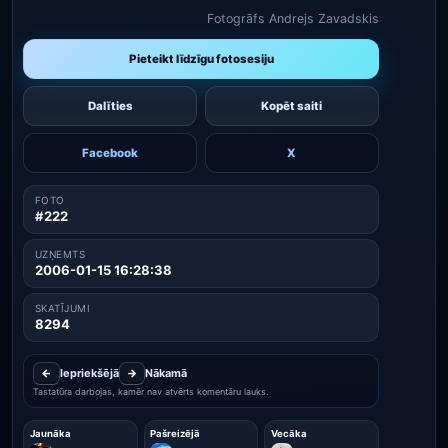
Fotogrāfs Andrejs Zavadskis
Pieteikt līdzīgu fotosesiju
Dalīties
Kopēt saiti
Facebook
X
FOTO
#222
UZŅEMTS
2006-01-15 16:28:38
SKATĪJUMI
8294
←
Iepriekšējā
→
Nākamā
Tastatūra darbojas, kamēr nav atvērts komentāru lauks.
Jaunāka
Pašreizējā
Vecāka