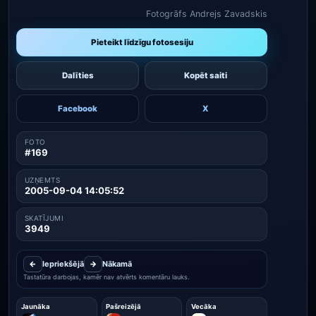
Fotogrāfs Andrejs Zavadskis
Pieteikt līdzīgu fotosesiju
Dalīties
Kopēt saiti
Facebook
X
FOTO
#169
UZŅEMTS
2005-09-04 14:05:52
SKATĪJUMI
3949
←
Iepriekšējā
→
Nākamā
Tastatūra darbojas, kamēr nav atvērts komentāru lauks.
Jaunāka
Pašreizējā
Vecāka