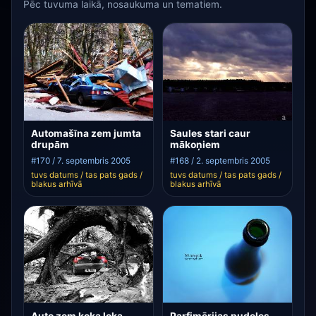
Pēc tuvuma laikā, nosaukuma un tematiem.
Automašīna zem jumta
Saules stari caur
drupām
mākoņiem
#170 / 7. septembris 2005
#168 / 2. septembris 2005
tuvs datums / tas pats gads /
tuvs datums / tas pats gads /
blakus arhīvā
blakus arhīvā
Auto zem koka loka
Parfimērijas pudeles