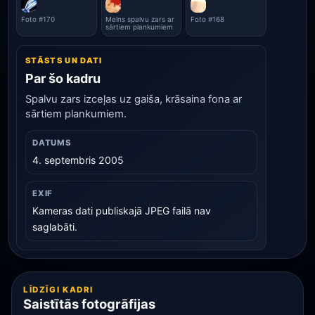
Foto #170
Melns spalvu zars ar
Foto #168
sārtiem plankumiem
STĀSTS UN DATI
Par šo kadru
Spalvu zars izceļas uz gaiša, krāsaina fona ar
sārtiem plankumiem.
DATUMS
4. septembris 2005
EXIF
Kameras dati publiskajā JPEG failā nav
saglabāti.
LĪDZĪGI KADRI
Saistītās fotogrāfijas