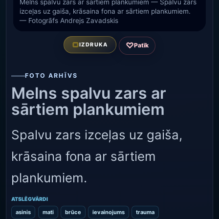
Melns spalvu zars ar sārtiem plankumiem — Spalvu zars
izceļas uz gaiša, krāsaina fona ar sārtiem plankumiem.
— Fotogrāfs Andrejs Zavadskis
♡
IZDRUKA
Patīk
FOTO ARHĪVS
Melns spalvu zars ar
sārtiem plankumiem
Spalvu zars izceļas uz gaiša,
krāsaina fona ar sārtiem
plankumiem.
ATSLĒGVĀRDI
asinis
mati
brūce
ievainojums
trauma