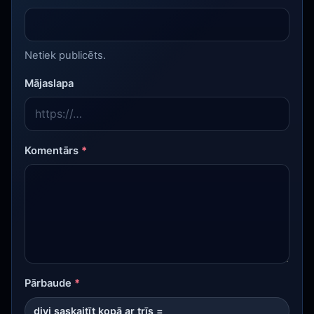
Netiek publicēts.
Mājaslapa
Komentārs
*
Pārbaude
*
divi saskaitīt kopā ar trīs =