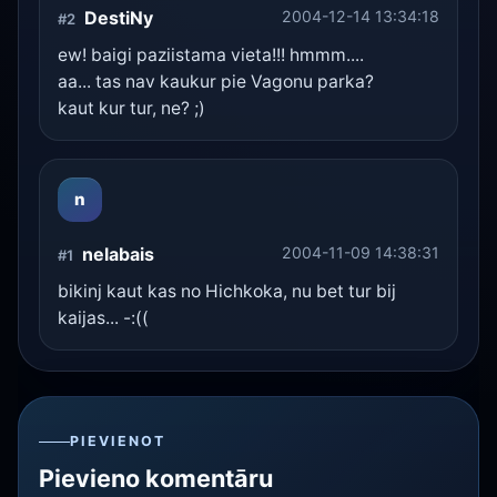
DestiNy
2004-12-14 13:34:18
#2
ew! baigi paziistama vieta!!! hmmm....
aa... tas nav kaukur pie Vagonu parka?
kaut kur tur, ne? ;)
n
nelabais
2004-11-09 14:38:31
#1
bikinj kaut kas no Hichkoka, nu bet tur bij
kaijas... -:((
PIEVIENOT
Pievieno komentāru