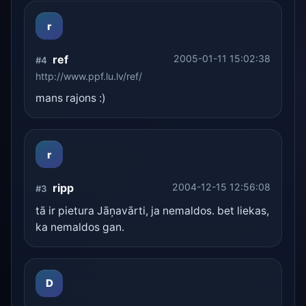
r
ref
2005-01-11 15:02:38
#4
http://www.ppf.lu.lv/ref/
mans rajons :)
r
ripp
2004-12-15 12:56:08
#3
tā ir pietura Jāņavārti, ja nemaldos. bet liekas,
ka nemaldos gan.
D