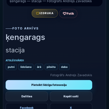
ķengarags — stacija — Fotogrāfs Andrejs Zavadskis
♡
IZDRUKA
Patīk
FOTO ARHĪVS
ķengarags
stacija
ATSLĒGVĀRDI
putni
lidošana
ārā
pilsēta
daba
Fotogrāfs Andrejs Zavadskis
Pieteikt līdzīgu fotosesiju
Dalīties
Kopēt saiti
Facebook
X