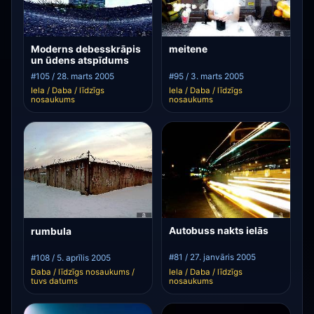
Moderns debesskrāpis
meitene
un ūdens atspīdums
#105 / 28. marts 2005
#95 / 3. marts 2005
Iela / Daba / līdzīgs
Iela / Daba / līdzīgs
nosaukums
nosaukums
Autobuss nakts ielās
rumbula
#81 / 27. janvāris 2005
#108 / 5. aprīlis 2005
Iela / Daba / līdzīgs
Daba / līdzīgs nosaukums /
nosaukums
tuvs datums