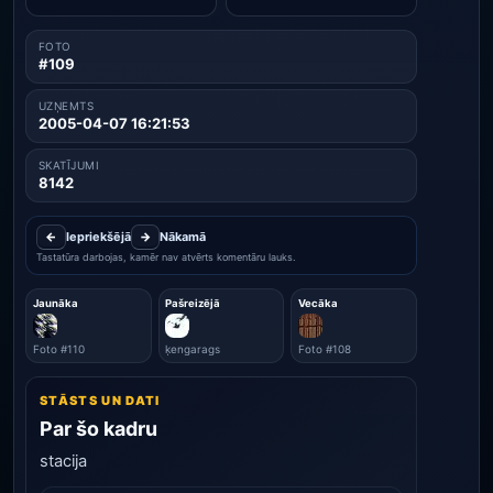
FOTO
#109
UZŅEMTS
2005-04-07 16:21:53
SKATĪJUMI
8142
←
Iepriekšējā
→
Nākamā
Tastatūra darbojas, kamēr nav atvērts komentāru lauks.
Jaunāka
Pašreizējā
Vecāka
Foto #110
ķengarags
Foto #108
STĀSTS UN DATI
Par šo kadru
stacija